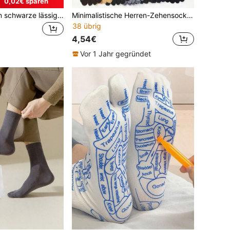
0,02€ sparen
1/5/6 Paar Herren schwarze lässige Business vielseitige schweißabsorbierende geruchshemmende Zehensocken
Minimalistische Herren-Zehensocken mit geteilter Zehenpartie, atmungsaktive, feuchtigkeitsableitende Sport- und Lässig socken, in mehreren Farben erhältlich
38 übrig
4,54€
Vor 1 Jahr gegründet