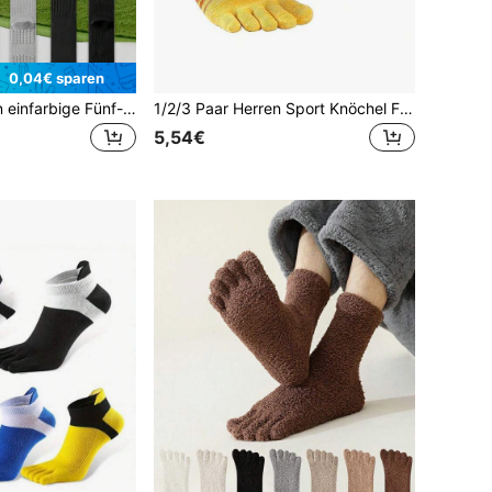
0,04€ sparen
1/2/3 Paar Herren einfarbige Fünf-Finger-Socken, geruchshemmende, feuchtigkeitsableitende Sporthalbsocken mit Massagezehen, Paar-Socken
1/2/3 Paar Herren Sport Knöchel Fünf-Zehen-Socken, geruchshemmend feuchtigkeitsableitend, Fersen- und Zehenpolsterung, geeignet für Frühling & Herbst, Paar-Socken
5,54€