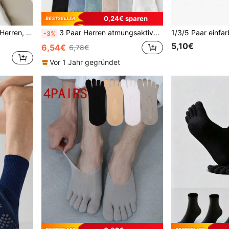
0,24€ sparen
uchshemmend, langanhaltend, pillingresistent
3 Paar Herren atmungsaktive Mesh einfarbige Baumwoll-Zehensocken, antibakteriell feuchtigkeitsableitend, lässige kurze Socken, geeignet für Frühling, Sommer und alle Jahreszeiten
-3%
5,10€
6,54€
6,78€
Vor 1 Jahr gegründet