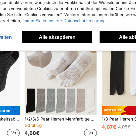
1 übrig
4,92€
4,95€
gen deaktivieren, was jedoch die Funktionalität der Website beeinträc
9,97€
10,08€
n uns verwendeten Cookies zu erfahren und Ihre optionalen Cookie-Ei
n Sie bitte "Cookies verwalten". Weitere Informationen darüber, wie w
verarbeiten,
finden Sie in unserer Datenschutzerklärung.
alten
Alle akzeptieren
Alle ab
paren
1/2/4 Paar Herren Feuchtigkeitsableitende, geruchshemmende dicke Crew Fünf-Zehen-Socken, geeignet für Frühling, Herbst, Winter, Sport, Paar
1/2/3/6 Paar Herren Mehrfarbige Zehensocken, Fünf-Finger-Socken, dünne atmungsaktive Mode-Minimalisten-Knöchelsocken, geeignet für Frühling und Sommer
33 übrig
4,07€
4,08€
4,68€