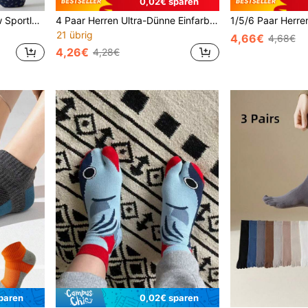
0,02€ sparen
Herren Profi 5-Zehen Crew Sportlaufsocken, Yoga Socken, Fünf-Finger Socken, rutschfeste Silikon-Grip Bodensocken, lässige Sport Socken bis zur Wade
4 Paar Herren Ultra-Dünne Einfarbige Fünf-Zehen-No-Show-Socken, Zehentrenner Kurze Socken, Geruchshemmend, Feuchtigkeitsableitend, Atmungsaktiv, Geeignet für Warmes und Heißes Wetter
21 übrig
4,66€
4,68€
4,26€
4,28€
paren
0,02€ sparen