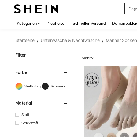
Somm
Use up 
Kategorien
Neuheiten
Schneller Versand
Damenbeklei
Startseite
Unterwäsche & Nachtwäsche
Männer Socken
/
/
Filter
Mehr
Farbe
Vielfarbig
Schwarz
Material
Stoff
Strickstoff