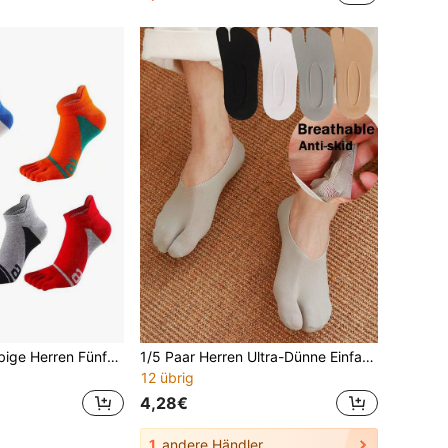
5/3/1 Paar einfarbige Herren Fünf-Zehen-Socken, weich, atmungsaktiv und bequem, geeignet für Sport, Lässig und Outdoor-Aktivitäten, Herbst
1/5 Paar Herren Ultra-Dünne Einfarbige Zwei-Zehen-Spalt-Zehen-Kurzsocken, Geruchshemmend, Schweißabsorbierend, Atmungsaktiv, Geeignet für warmes Wetter
12 übrig
4,28€
1
andere Händler