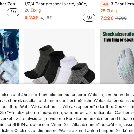
et für Alltag oder Sport, Herbst
1/2/4 Paar personalisierte, süße, lustige, hässliche, niedliche Zehentrenner Socken für Paar
3 Paar Herren Zehensocken, reguläre Business-Casual Knöchelso
-4%
20 übrig
25 übrig
4,24€
4,26€
7,28€
7,59€
okies und ähnliche Technologien auf unserer Website, um Ihnen den 
vice bereitzustellen und Ihnen das bestmögliche Webseitenerlebnis zu
nach Ihrer Wahl "Alle ablehnen", "Alle akzeptieren" oder Ihre Cookie-Ei
e "Alle akzeptieren" auswählen, werden wir alle optionalen Cookies s
nverkehr zu analysieren, erweiterte Funktionen anzubieten und Inhalte
0,03€ sparen
bnis bei SHEIN anzupassen. Wenn Sie "Alle ablehnen" auswählen, lassen
Süße Cartoon Ozean Tier Split-Zehen Tabi Socken (Weich & Atmungsaktiv, 2-Zehen Crew Socken, geeignet für Männer & Frauen), Lustiges Fisch/Wal Muster Lässige Kreative Socken
1/2/4 Paar dünne Fünf-Zehen-Socken für Frauen & Männer, atmungsaktive kurze Knöchelsocken, süße separate Zehensocken, geruchsresistente unsichtbare Bootsocken, Sportssocken, Paar-Socken
3 Paar Herren Schwarz, Weiß, Grau Zehensocken, minimalistische Sport
-1%
erlichen Cookies zu, die unsere Website zum Laufen bringen. Sie könne