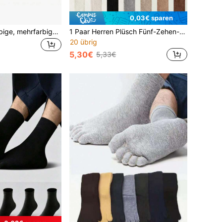
0,03€ sparen
1/3/5 Paar einfarbige, mehrfarbige Herren Fünf-Finger-Socken, bequem, weich, atmungsaktiv, vielseitig für Sport & Lässig bekleidung, geeignet für Herren Outdoor-Nutzung, Herbst
1 Paar Herren Plüsch Fünf-Zehen-Socken, Damen Weiche Plüsch Warme Fünf-Zehen-Socken, Winterliche Hausschuh-Socken
20 übrig
5,30€
5,33€