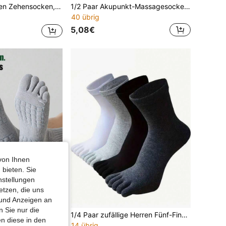
cken mit fünf Zehen, einfarbig, bequem, geruchshemmend, geeignet für alle Jahreszeiten
1/2 Paar Akupunkt-Massagesocken, Reflexzonenmassage-Socken mit Akupunkt-Diagramm für Männer und Frauen, Fußtherapie-Socken, Fußmeridian-Massagestab
40 übrig
5,08€
von Ihnen
 bieten. Sie
nstellungen
etzen, die uns
 und Anzeigen an
0,11€ sparen
 Sie nur die
 Dicke Frottee Polster Zehensocken, vielseitige Knöchelsocken für Frühling/Sommer, Herbst/Winter
1/4 Paar zufällige Herren Fünf-Finger atmungsaktive Zehensocken, saisonale Mittelhoch-Sportsocken in Schwarz, Weiß, Grau
n diese in den
14 übrig