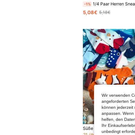
1/4 Paar Herren Sneaker Zehensocken, unsichtbare Zehentrennungssocken für Sport, geeign
-1%
5,08€
5,18€
Wir verwenden Co
angeforderten Ser
können jederzeit 
anpassen. Wenn Si
helfen, den Date
Ihr Einkaufserle
unbedingt erford
21 übrig