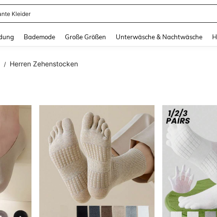
erkleid Damen
and down arrow keys to navigate search Zuletzt gesucht and Suche und Finde. Pr
dung
Bademode
Große Größen
Unterwäsche & Nachtwäsche
H
Herren Zehenstocken
/