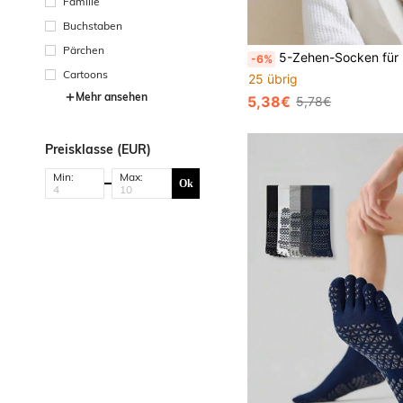
Familie
Buchstaben
Pärchen
5-Zehen-Socken für Herren, einfarbig, atmungsaktiv, nahtlose Wadenlänge Socken, geeignet für alle Jahreszeiten, ger
-6%
Cartoons
25 übrig
Mehr ansehen
5,38€
5,78€
Preisklasse (EUR)
Min:
Max:
Ok