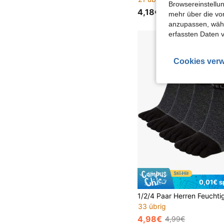
Browsereinstellun
4,18€
mehr über die vo
anzupassen, wähle
erfassten Daten 
Cookies verw
0,01€ s
33 übrig
4,98€
4,99€