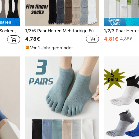
paren
nsocken, niedrige -Socken, Silikon rutschfest
1/3/6 Paar Herren Mehrfarbige Fünf-Zehen Socken bis zur Wade, Sport Stoßabsorbierende Professionelle Damen Fünf-Zehen Socken, Frühling Sommer Herbst Winter Einfache Mode Vielseitige Split-Zehen Socken
4,78€
4,81€
4,85€
Vor 1 Jahr gegründet