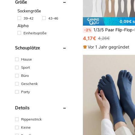
Größe
Sockengröße
39-42
43-46
0,09€ s
Alpha
1/3/5 Paar Flip-Flop-Socken, Herren Fünf-Finger-Socken, dünne atmungsaktive Sommersocken, unsichtbare Bootssocken Zehe
-2%
Einheitsgröße
4,17€
4,26€
Vor 1 Jahr gegründet
Schauplätze
Hause
Sport
Büro
Geschenk
Party
Details
Rippenstrick
Keine