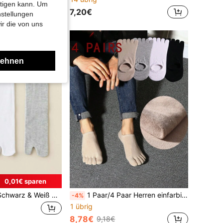
htigen kann. Um
7,20€
nstellungen
ir die von uns
lehnen
0,01€ sparen
1/3 Paar Herren Schwarz & Weiß Zehensocken | Minimalistische einfarbige Business Socken, unisex Zweitoesocken für alle Jahreszeiten
1 Paar/4 Paar Herren einfarbige reine Baumwolle Fünf-Finger-Bootssocken, atmungsaktive geruchshemmende schweißabsorbierende Sportsocken
-4%
1 übrig
8,78€
9,18€