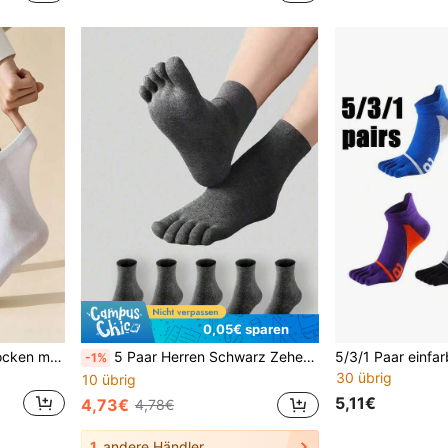
0,05€ sparen
Japanischer Stil Herren-Socken mit geteilten Zehen, mittelhoch aus reiner Baumwolle, atmungsaktiv, pillingresistent, schwarz, weiß, grau, vielseitig einsetzbare Zwei-Zehen-Socken
5 Paar Herren Schwarz Zehensocken, atmungsaktive Knöchel-Zehensocken, geruchshemmende feuchtigkeitsableitende Fünf-Finger-Socken, geeignet für Laufen, Sport, Alltag
-1%
30 übrig
10 übrig
5,11€
4,73€
4,78€
1
andere Händler