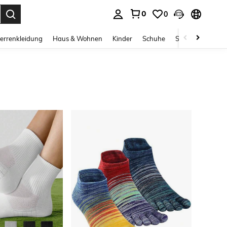
0
0
ess Enter to select.
errenkleidung
Haus & Wohnen
Kinder
Schuhe
Schmuck & Acces