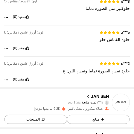
لون: الأسود / مقاس: S
s***8
حلوكتير
متل
الصوره
تماما
مفيد
(0)
لون: أزرق غامق / مقاس: L
a***e
حلوه
القماش
حلو
مفيد
(0)
لون: أزرق غامق / مقاس: L
s***2
حلوة
نفس
الصورة
تماما
ونفس
اللون
ع
مفيد
(0)
310 متابعون
4.72
JAN SEN
i***s
تمت متابعة
منذ 1 يوم
310 متابعون
4.72
عملاء متكررون بشكل كبير
9.2K تم بيعها مؤخرًا
متابع
كل المنتجات
310 متابعون
4.72