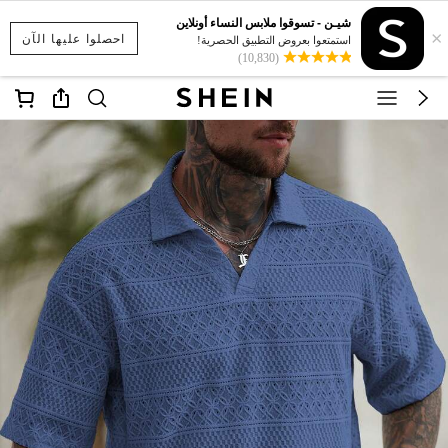
شيـن - تسوقوا ملابس النساء أونلاين
×
احصلوا عليها الآن
استمتعوا بعروض التطبيق الحصرية!
(10,830)