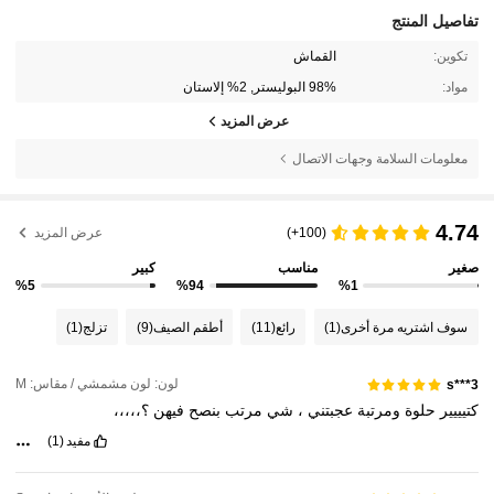
تفاصيل المنتج
تكوين:
القماش
مواد:
98% البوليستر, 2% إلاستان
عرض المزيد
معلومات السلامة وجهات الاتصال
4.74
(100+)
عرض المزيد
صغير
مناسب
كبير
%5
%94
%1
سوف اشتريه مرة أخرى
(1)
رائع
(11)
أطقم الصيف
(9)
تزلج
(1)
لون: لون مشمشي / مقاس: M
s***3
كتيييير
حلوة
ومرتبة
عجبتني
،
شي
مرتب
بنصح
فيهن
؟،،،،،
مفيد
(1)