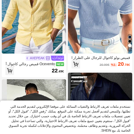
7
قميص بولو كاجوال للرجال على الطراز ا
AXEPEAK
لأوروبي والأمريكي بياقة منقلبة وأزرار، أك
20
Ocevento قميص رجالي كاجوال أ
NEW
20.99€
%1-
.78€
مام قصيرة، للصيف
صفر بأكمام طويلة وأزرار للصيف بأسلوب
22
.49€
الشاطئ خفيف الوزن بياقة وأزرار مثالي
للعطلات
نستخدم ملفات تعريف الارتباط والتقنيات المماثلة على موقعنا الإلكتروني لتقديم الخدمة التي
تطلبها، وللسعي لتقديم أفضل تجربة ممكنة على الموقع. يمكنك "رفض الكل"، "قبول الكل"، أو
تعيين تفضيلات ملفات تعريف الارتباط الخاصة بك في أي وقت حسب اختيارك. من خلال تحديد
"قبول الكل"، سنقوم بتعيين جميع ملفات تعريف الارتباط الاختيارية، والتي تساعدنا في تحليل
الحركة المرورية، وتقديم وظائف محسّنة، وتخصيص المحتوى والإعلانات لتكملة تجربة التسوق
الخاصة بك مع SHEIN.