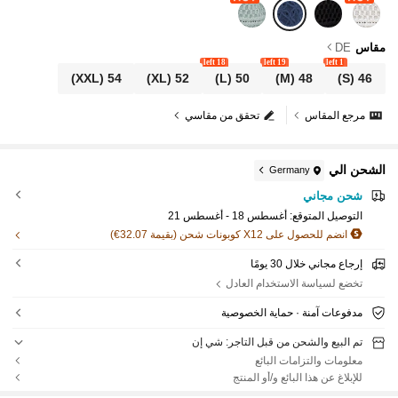
مقاس
DE
18 left
19 left
1 left
(XXL)
54
(XL)
52
(L)
50
(M)
48
(S)
46
مرجع المقاس
تحقق من مقاسي
الشحن الي
Germany
شحن مجاني
التوصيل المتوقع:
أغسطس 18 - أغسطس 21
انضم للحصول على X12 كوبونات شحن (بقيمة 32.07€)
إرجاع مجاني خلال 30 يومًا
تخضع لسياسة الاستخدام العادل
مدفوعات آمنة · حماية الخصوصية
تم البيع والشحن من قبل التاجر: شي إن
معلومات والتزامات البائع
للإبلاغ عن هذا البائع و/أو المنتج