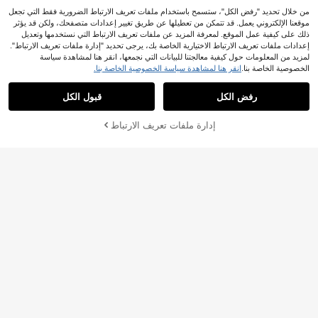
من خلال تحديد "رفض الكل"، ستسمح باستخدام ملفات تعريف الارتباط الضرورية فقط التي تجعل
موقعنا الإلكتروني يعمل. قد تتمكن من تعطيلها عن طريق تغيير إعدادات متصفحك، ولكن قد يؤثر
ذلك على كيفية عمل الموقع. لمعرفة المزيد عن ملفات تعريف الارتباط التي نستخدمها وتعديل
إعدادات ملفات تعريف الارتباط الاختيارية الخاصة بك، يرجى تحديد "إدارة ملفات تعريف الارتباط".
13
لمزيد من المعلومات حول كيفية معالجتنا للبيانات التي نجمعها، انقر هنا لمشاهدة سياسة
الخصوصية الخاصة بنا.
انقر هنا لمشاهدة سياسة الخصوصية الخاصة بنا.
Manfinity CasualCool
Manfinity CasualCool قميص رجالي بأ
GRDR
كمام قصيرة من النسيج المنسوج ذو اللو
24
رفض الكل
قبول الكل
GRDR قميص تي شيرت رجالي فضفاض
.49€
ن الأحادي
مطبوع بأكمام قصيرة | تصميم راقي | ضر
2# الأفضل مبيعا
في غير رسمي - عطلة غير رسمي قمصان رجالية
وري للصيف | سهل التنسيق، يبرز أسلوب
أضف إلى عربة
6
إدارة ملفات تعريف الارتباط
تسوق الآن
ك
.99€
التسوق بنجاح