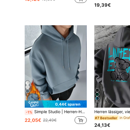
19,39€
8
15
0,44€ sparen
Simple Studio | Herren-Hoodie, einfarbig, langärmelig, mit Kordelzug und Tasche, lässig, Herbst/Winter, Drop-Shoulder
-1%
#7 Bestseller
22,05€
22,49€
24,13€