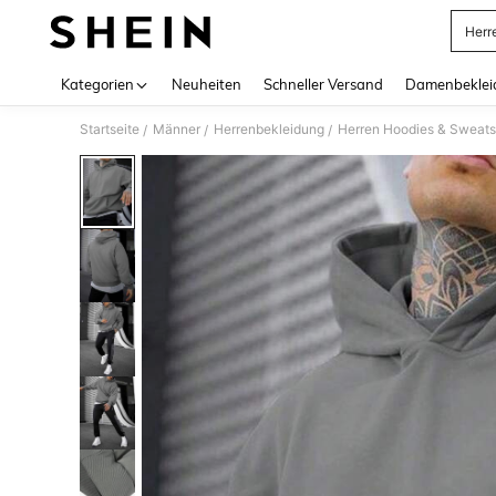
Herr
Use up 
Kategorien
Neuheiten
Schneller Versand
Damenbeklei
Startseite
Männer
Herrenbekleidung
Herren Hoodies & Sweats
/
/
/