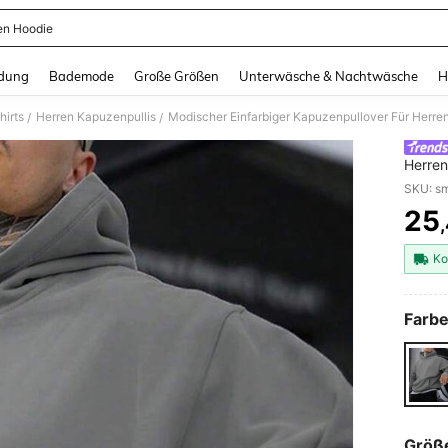
en Hoodie
and down arrow keys to navigate search Zuletzt gesucht and Suche und Finde. Pr
dung
Bademode
Große Größen
Unterwäsche & Nachtwäsche
H
hirts
Herren Kapuzenpullis
Modischer Einfarbiger Kapuzenpullover Für Herre
/
/
Herren
25
PR
Ko
Farbe
Größ