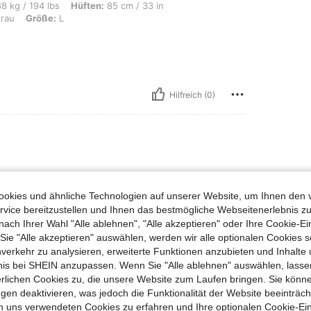
s, Hüften: 85 cm / 33 in, Taille: 87 cm / 34 in, Brust: 92 cm / 36 in, Farbe: Dunke
8 kg / 194 lbs
Hüften:
85 cm / 33 in
rau
Größe:
L
Hilfreich (0)
okies und ähnliche Technologien auf unserer Website, um Ihnen den 
vice bereitzustellen und Ihnen das bestmögliche Webseitenerlebnis zu
nach Ihrer Wahl "Alle ablehnen", "Alle akzeptieren" oder Ihre Cookie-Ei
e "Alle akzeptieren" auswählen, werden wir alle optionalen Cookies s
Hilfreich (0)
nverkehr zu analysieren, erweiterte Funktionen anzubieten und Inhalte
bnis bei SHEIN anzupassen. Wenn Sie "Alle ablehnen" auswählen, lassen
erlichen Cookies zu, die unsere Website zum Laufen bringen. Sie könne
en Ansehen
gen deaktivieren, was jedoch die Funktionalität der Website beeinträc
n uns verwendeten Cookies zu erfahren und Ihre optionalen Cookie-Ei