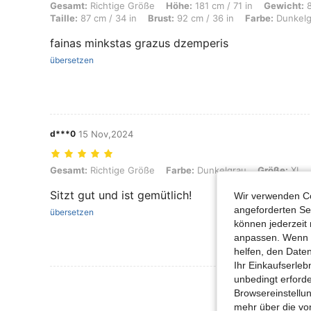
Gesamt: Richtige Größe, Höhe: 181 cm / 71 in, Gewicht: 88 kg / 194 lb
Gesamt:
Richtige Größe
Höhe:
181 cm / 71 in
Gewicht:
8
Taille:
87 cm / 34 in
Brust:
92 cm / 36 in
Farbe:
Dunkelg
fainas minkstas grazus dzemperis
übersetzen
d***0
15 Nov,2024
Gesamt: Richtige Größe, Farbe: Dunkelgrau, Größe: XL
Gesamt:
Richtige Größe
Farbe:
Dunkelgrau
Größe:
XL
Sitzt gut und ist gemütlich!
Wir verwenden Co
angeforderten Ser
übersetzen
können jederzeit 
anpassen. Wenn Si
helfen, den Date
Ihr Einkaufserle
unbedingt erford
Mehr Bewertung
Browsereinstellun
mehr über die vo