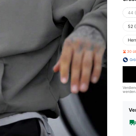
44 
52 
Her
30 ü
Grö
Verdien
werden
Ve