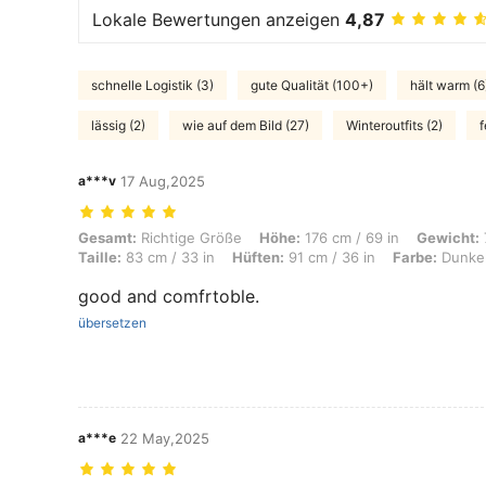
Lokale Bewertungen anzeigen
4,87
schnelle Logistik (3)
gute Qualität (100+)
hält warm (6
lässig (2)
wie auf dem Bild (27)
Winteroutfits (2)
f
a***v
17 Aug,2025
Gesamt: Richtige Größe, Höhe: 176 cm / 69 in, Gewicht: 79 kg / 174 lb
Gesamt:
Richtige Größe
Höhe:
176 cm / 69 in
Gewicht:
Taille:
83 cm / 33 in
Hüften:
91 cm / 36 in
Farbe:
Dunkel
good and comfrtoble.
übersetzen
a***e
22 May,2025