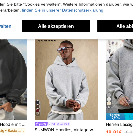
n Sie bitte "Cookies verwalten". Weitere Informationen darüber, wie w
verarbeiten,
finden Sie in unserer Datenschutzerklärung.
uch Angeschaut
alten
Alle akzeptieren
Alle ab
10
30
Herren einfarbiger Hoodie mit Drop-Shoulder, langen Ärmeln, Kordelzug und Tasche, lässig, Herbst/Winter, Schulanfang
SUMWON
SUMWON Hoodies, Vintage weiter Rundhals Sweatshirt - Braun, perfekt für lässige Anlässe, ein Must-Have, Feiertage, Luxusmarke, ideal für Sommer- und Herbstoutfits
in Lässig - Basic Herren Hoodies
18,81€
18,