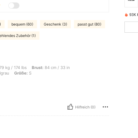
93K K
)
bequem (60)
Geschenk (3)
passt gut (80)
ehlendes Zubehör (1)
s, Brust: 84 cm / 33 in, Taille: 83 cm / 33 in, Hüften: 91 cm / 36 in, Farbe: Dunke
79 kg / 174 lbs
Brust:
84 cm / 33 in
grau
Größe:
S
Hilfreich (0)