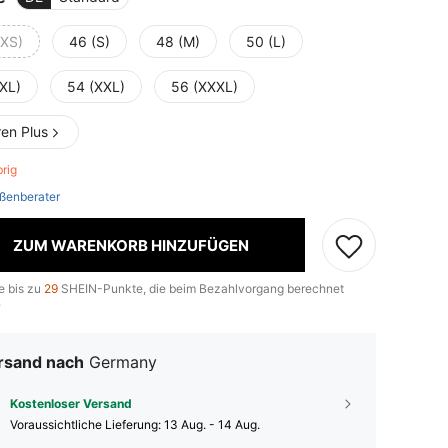
(XS)
46 (S)
48 (M)
50 (L)
(XL)
54 (XXL)
56 (XXXL)
ren Plus
brig
ßenberater
ZUM WARENKORB HINZUFÜGEN
e bis zu
29
SHEIN-Punkte, die beim Bezahlvorgang berechnet
.
rsand nach
Germany
Kostenloser Versand
Voraussichtliche Lieferung:
13 Aug. - 14 Aug.