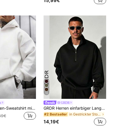
15,99€
1000+)
12
e
GRDR
Herren Kapuzen-Sweatshirt mit Kängurutasche und Dropped Shoulder, Herbst, Langarm Oberteil
GRDR Herren einfarbiger Langarm Reißverschluss Pullover Sweatshirt, Herbst/Winter
in Gestrickter Stoff Herren Sweatshirts
#2 Bestseller
49€
14,19€