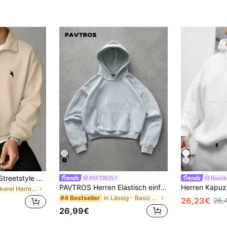
31 übrig
(
Herren modischer Streetstyle Lässig bedruckter Reißverschluss Kapuzenpullover, Herbst/Winter
PAVTROS
Hasizh
PAVTROS Herren Elastisch einfarbiger Streetstyle Grau Sweatshirt, Herren Sportbekleidung, Herren Pullover Sweatshirt
in Stickerei Herren Sweatshirts
in Lässig - Basic Herren Hoodies
#4 Bestseller
26,23€
26,
26,99€