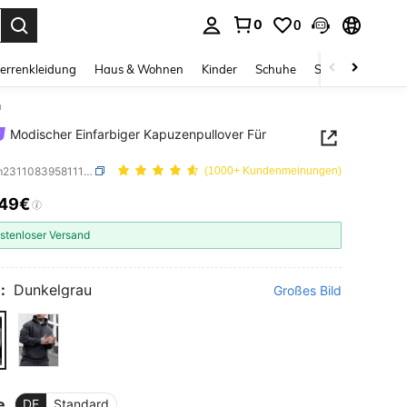
0
0
ess Enter to select.
errenkleidung
Haus & Wohnen
Kinder
Schuhe
Schmuck & Acces
n
Modischer Einfarbiger Kapuzenpullover Für
SKU: sm2311083958111333
(1000+ Kundenmeinungen)
,49€
ICE AND AVAILABILITY
stenloser Versand
:
Dunkelgrau
Großes Bild
e
DE
Standard