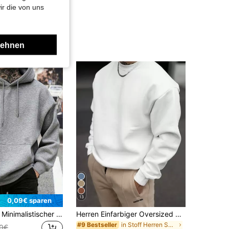
ir die von uns
lehnen
13
0,09€ sparen
Herren Lässig Minimalistischer einfarbiger Kapuzenpullover mit Kängurutasche und Kordelzug, geeignet für den täglichen Gebrauch, Herbst/Winter
Herren Einfarbiger Oversized Sweatshirt, für den Herbst, Langarm Oberteil
in Stoff Herren Sweatshirts
#9 Bestseller
90€