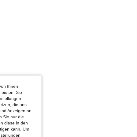
lgrau, Größe: L
4,84
130
23K
4,84
130
23K
von Ihnen
 bieten. Sie
nstellungen
etzen, die uns
 und Anzeigen an
 Sie nur die
n diese in den
htigen kann. Um
nstellungen