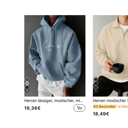
5
9
Herren lässiger, modischer, minimalistischer Hoodie mit Buchstaben-Muster, Kängurutasche und Kordelzug, thermisch gefüttert, für Herbst/Winter
#3 Bestseller
19,36€
18,49€