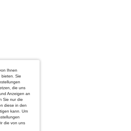
4,88
442
2.4K
4,88
442
2.4K
von Ihnen
 bieten. Sie
nstellungen
etzen, die uns
 und Anzeigen an
 Sie nur die
n diese in den
htigen kann. Um
nstellungen
ir die von uns