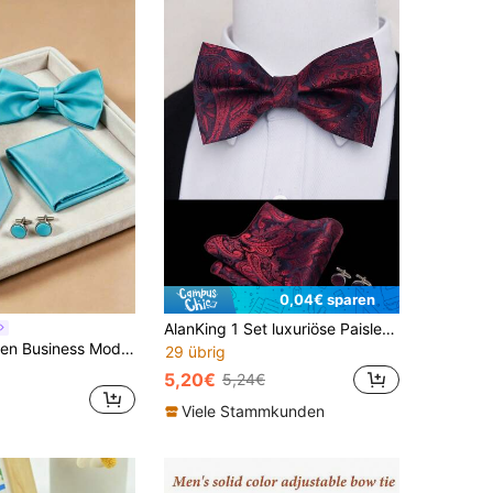
0,04€ sparen
AlanKing 1 Set luxuriöse Paisley Fliege, Einstecktuch, Manschettenknöpfe als Anzug-Accessoires für Männer, für Hochzeit & Geschäft, Valentinstag Geschenk für Männer
4 Stücke Herren Business Mode Set mit einfarbiger Polyester Krawatte, Fliege, Einstecktuch und Manschettenknöpfen, geeignet für Hochzeiten, Zeremonien und den täglichen Gebrauch
29 übrig
5,20€
5,24€
Viele Stammkunden