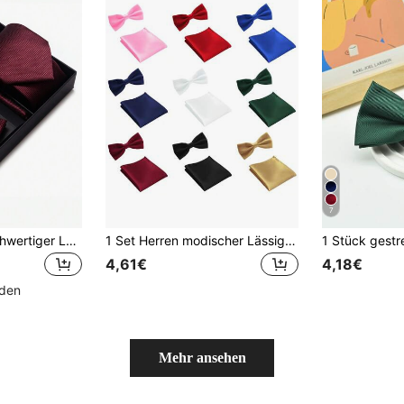
7
AlanKing 1 Set hochwertiger Luxus Herren Krawattenset inklusive Krawatte, Fliege, Einstecktuch, Manschettenknöpfe und Geschenkbox für Businessmänner
1 Set Herren modischer Lässig Fliege und Einstecktuch Set, doppellagige Fliege & sortierter Taschentuch Set, Weihnachten
4,61€
4,18€
nden
Mehr ansehen