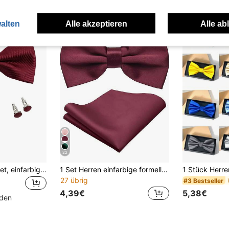
alten
Alle akzeptieren
Alle ab
22
Herrenkrawatten Set, einfarbige Krawatte, Einstecktuch, Manschettenknöpfe Set, tolles Geschenk für Freund, Meeting, Bankettauftritte, Krawattenset zu Weihnachten
1 Set Herren einfarbige formelle Fliege & Einstecktuch Set, Hochzeit Bräutigam Krawatte Anzug Taschentuch 2-teiliges Set, Geschenk für Männer (Einstecktuchgröße: 22x22cm)
27 übrig
#3 Bestseller
4,39€
5,38€
nden