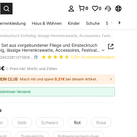
0
0
ess Enter to select.
errenkleidung
Haus & Wohnen
Kinder
Schuhe
Schmuck & Acces
Herren Set aus vorgebundener Fliege und Einstecktuch Einfarbig, lässige Herrenkrawatte, Accessoires, Festival, Geschenke, Abschlussgeschenk, Accessoires
 Set aus vorgebundener Fliege und Einstecktuch
big, lässige Herrenkrawatte, Accessoires, Festival,
nke, Abschlussgeschenk, Accessoires
SKU: sc2402281121160681
(100+ Kundenmeinungen)
8€
ICE AND AVAILABILITY
Preis inkl. MwSt. und Zöllen
Mach mit und spare
0,21€
bei diesem Artikel.
stenloser Versand
p
er
Gelb
Schwarz
Rot
Rosa
nrot
Dunkelgrün
Bohnenpastenpulver