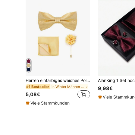
Herren einfarbiges weiches Polyester-Stoff-Fliegen-Set, enthält Fliege, Einstecktuch, Brosche Accessoire-Set für Aufführungen
in Winter Männer Halsband & Accessoires
#1 Bestseller
9,98€
5,08€
Viele Stammku
Viele Stammkunden