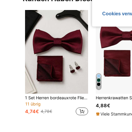
Cookies verw
5
1 Set Herren bordeauxrote Fliege, Einstecktuch, Manschettenknöpfe Geschenkbox, Hochzeit Business formell vielseitiges 3-teiliges Set
11 übrig
4,88€
4,74€
4,78€
Viele Stammku