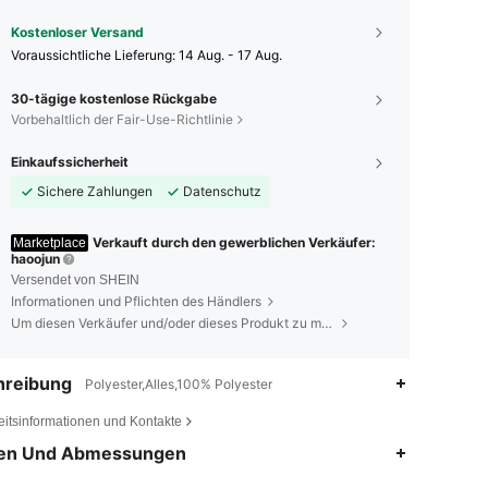
Kostenloser Versand
Voraussichtliche Lieferung:
14 Aug. - 17 Aug.
30-tägige kostenlose Rückgabe
Vorbehaltlich der Fair-Use-Richtlinie
Einkaufssicherheit
Sichere Zahlungen
Datenschutz
Verkauft durch den gewerblichen Verkäufer:
Marketplace
haoojun
Versendet von SHEIN
Informationen und Pflichten des Händlers
Um diesen Verkäufer und/oder dieses Produkt zu melden
hreibung
Polyester,Alles,100% Polyester
eitsinformationen und Kontakte
en Und Abmessungen
4,88
442
2.4K