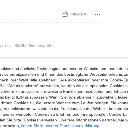
Hilfreich (0)
ße: Einheitsgröße
yp:
Lila
Größe:
Einheitsgröße
okies und ähnliche Technologien auf unserer Website, um Ihnen den 
vice bereitzustellen und Ihnen das bestmögliche Webseitenerlebnis zu
Hilfreich (0)
nach Ihrer Wahl "Alle ablehnen", "Alle akzeptieren" oder Ihre Cookie-Ei
e "Alle akzeptieren" auswählen, werden wir alle optionalen Cookies s
nverkehr zu analysieren, erweiterte Funktionen anzubieten und Inhalte
en Ansehen
bnis bei SHEIN anzupassen. Wenn Sie "Alle ablehnen" auswählen, lassen
erlichen Cookies zu, die unsere Website zum Laufen bringen. Sie könne
gen deaktivieren, was jedoch die Funktionalität der Website beeinträc
n uns verwendeten Cookies zu erfahren und Ihre optionalen Cookie-Ei
n Sie bitte "Cookies verwalten". Weitere Informationen darüber, wie w
uch Angeschaut
verarbeiten,
finden Sie in unserer Datenschutzerklärung.