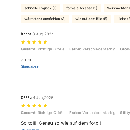
schnelle Logistik (1)
formale Anlässe (1)
Weihnachten (
wärmstens empfohlen (3)
wie auf dem Bild (5)
Liebe (
b***a
8 Aug,2024
Gesamt: Richtige Größe, Farbe: Verschiedenfarbig, Größe: Einheitsgr
Gesamt:
Richtige Größe
Farbe:
Verschiedenfarbig
Größ
amei
übersetzen
D***a
4 Jun,2025
Gesamt: Richtige Größe, Farbe: Verschiedenfarbig, Stiltyp: Silber, G
Gesamt:
Richtige Größe
Farbe:
Verschiedenfarbig
Stilt
So toll!! Genau so wie auf dem foto !!