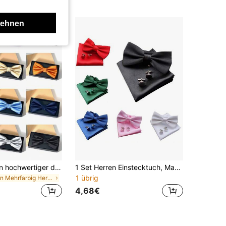
lehnen
1 Stück Herren hochwertiger doppellagiger faltbarer einfarbiger Fliege, Geschenk für Freund/Vater, verschiedene Farben, lässiges Modische Accessoire
1 Set Herren Einstecktuch, Manschettenknöpfe und Fliege, geeignet für Hochzeiten und Partys, Accessoires, Festivals
1 übrig
in Mehrfarbig Herren Kragen & Accessoires Set
4,68€