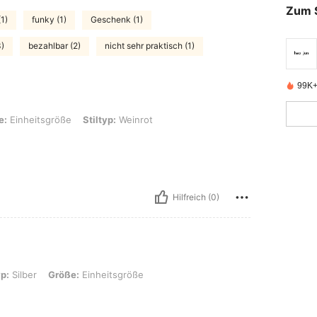
Zum 
1)
funky (1)
Geschenk (1)
3)
bezahlbar (2)
nicht sehr praktisch (1)
99K+ 
öße, Stiltyp: Weinrot
e:
Einheitsgröße
Stiltyp:
Weinrot
Hilfreich (0)
röße: Einheitsgröße
yp:
Silber
Größe:
Einheitsgröße