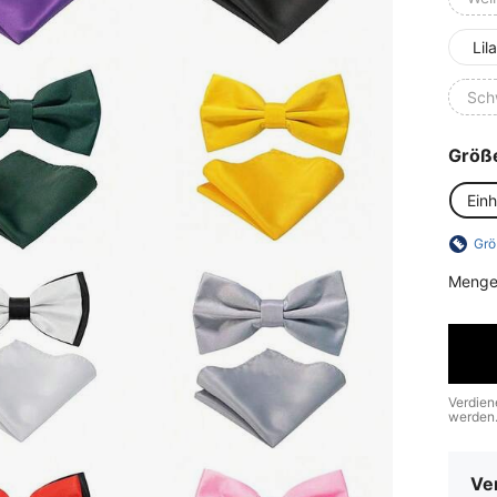
Lila
Sch
Größ
Ein
Grö
Menge
Verdien
werden
Ve