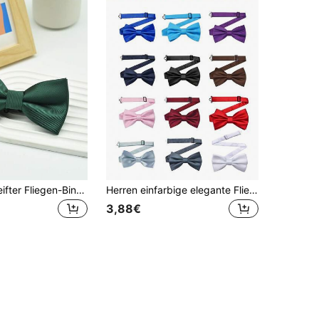
1 Stück gestreifter Fliegen-Binder aus Stoff, minimalistisch & praktisch multifunktional
Herren einfarbige elegante Fliege, vorgebundene doppellagige Satinfliege für Smoking, verstellbare Fliege geeignet für Trauzeugen, Hochzeiten, formelle Partys
3,88€