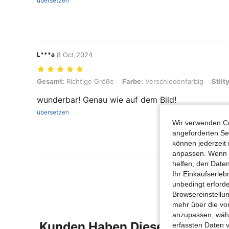
übersetzen
L***a
8 Oct,2024
Gesamt: Richtige Größe, Farbe: Verschiedenfarbig, Stiltyp: Lila, Grö
Gesamt:
Richtige Größe
Farbe:
Verschiedenfarbig
Stilt
wunderbar! Genau wie auf dem Bild!
übersetzen
Wir verwenden Co
angeforderten Ser
können jederzeit 
anpassen. Wenn Si
helfen, den Date
Mehr Bewertung
Ihr Einkaufserle
unbedingt erford
Browsereinstellun
mehr über die vo
anzupassen, wähle
Kunden Haben Diese Artikel A
erfassten Daten 