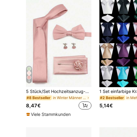
6
5 Stück/Set Hochzeitsanzug-Accessoire-Set für Trauzeugen, inklusive Krawatte, Fliege, Einstecktuch, Ansteckblume und Manschettenknöpfe in rosa Farbe, Valentinstag
in Winter Männer Halsband & Accessoires
#8 Bestseller
#2 Bestseller
8,47€
5,14€
Viele Stammkunden