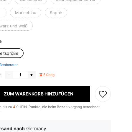
Marineblau
Saphir
warz und weiß
e
heitsgröße
ßenberater
:
5 übrig
ZUM WARENKORB HINZUFÜGEN
e bis zu
4
SHEIN-Punkte, die beim Bezahlvorgang berechnet
.
rsand nach
Germany