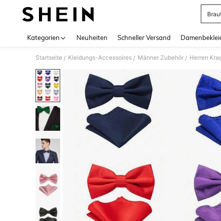
Brau
Use up 
Kategorien
Neuheiten
Schneller Versand
Damenbeklei
Startseite
Kleidungs-Accessoires
Männer Zubehör
Herren Kra
/
/
/