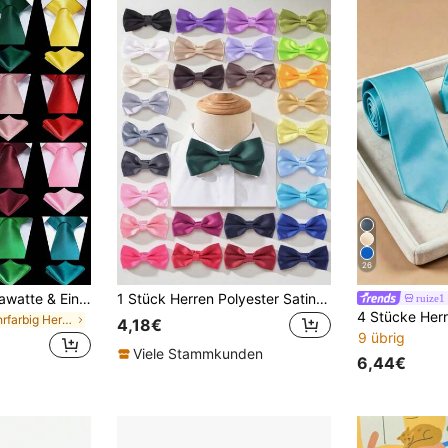
26
1 Set einfarbige Krawatte & Einstecktuch Set, 8cm selbstbindende Krawatte & Taschentuch Set, geeignet für Hochzeit, Cocktail, Party Herren Krawatte
1 Stück Herren Polyester Satin Fliege, geeignet für Hochzeiten und Partys, Feste, Abschlussgeschenk
ruize1
in Mehrfarbig Herren Krawatten
4,18€
9 übrig
Viele Stammkunden
6,44€