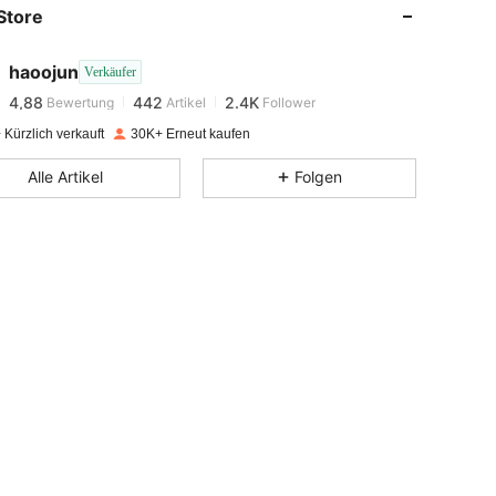
Store
4,88
442
2.4K
haoojun
Verkäufer
4,88
442
2.4K
Bewertung
Artikel
Follower
j***9
bezahlt
Vor 1 Tag
Kürzlich verkauft
30K+ Erneut kaufen
4,88
442
2.4K
Alle Artikel
Folgen
4,88
442
2.4K
4,88
442
2.4K
4,88
442
2.4K
4,88
442
2.4K