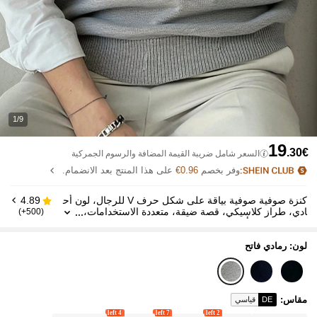
1/9
19
.30€
السعر شامل ضريبة القيمة المضافة والرسوم الجمركية
وفر بخصم
0.96€
على هذا المنتج بعد الانضمام.
كنزة صوفية صوفية بياقة على شكل حرف V للرجال، لون أح
4.89
ادي، طراز كلاسيكي، قصة ضيقة، متعددة الاستخدامات،
(500+)
ملابس علوية بأكمام طويلة
لون: رمادي فاتح
مقاس
:
DE
قياسي
4 left
7 left
2 left