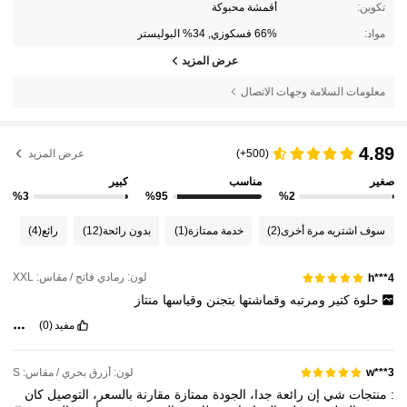
تكوين:
أقمشة محبوكة
مواد:
66% فسكوزي, 34% البوليستر
عرض المزيد
معلومات السلامة وجهات الاتصال
4.89
(500+)
عرض المزيد
صغير
مناسب
كبير
%3
%95
%2
سوف اشتريه مرة أخرى
(2)
خدمة ممتازة
(1)
بدون رائحة
(12)
رائع
(4)
لون: رمادي فاتح / مقاس: XXL
h***4
حلوة
كتير
ومرتبه
وقماشتها
بتجنن
وقياسها
منتاز
مفيد
(0)
لون: أزرق بحري / مقاس: S
w***3
:
منتجات
شي
إن
رائعة
جدا،
الجودة
ممتازة
مقارنة
بالسعر،
التوصيل
كان