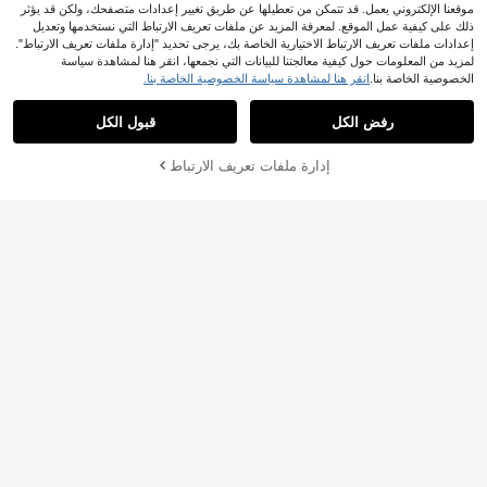
موقعنا الإلكتروني يعمل. قد تتمكن من تعطيلها عن طريق تغيير إعدادات متصفحك، ولكن قد يؤثر
ذلك على كيفية عمل الموقع. لمعرفة المزيد عن ملفات تعريف الارتباط التي نستخدمها وتعديل
إعدادات ملفات تعريف الارتباط الاختيارية الخاصة بك، يرجى تحديد "إدارة ملفات تعريف الارتباط".
لمزيد من المعلومات حول كيفية معالجتنا للبيانات التي نجمعها، انقر هنا لمشاهدة سياسة
4
Chillumni
الخصوصية الخاصة بنا.
انقر هنا لمشاهدة سياسة الخصوصية الخاصة بنا.
Chillumni صدرية كاجوال مزخرفة بالما
Manfinity EMRG
س للرجال، للربيع/الخريف
20
رفض الكل
قبول الكل
Manfinity EMRG سترة رجالية كا
NEW
.78€
جوال بياقة عالية محبوكة، خريف/شتاء، م
22
.49€
لابس الشارع في الخريف، ملابس الشتاء
أضف إلى عربة
إدارة ملفات تعريف الارتباط
تسوق الآن
التسوق بنجاح
ALTZTAR