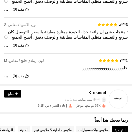
سريع
والتغليف
منظم.
المقاسات
مطابقة
والوصف
دقيق.
أنصح
الجميع
بالتجربة
لأنني
راضية
تماما
وسأطلب
مرة
أخرى
قريبا.
مفيد
(0)
لون: الأسود / مقاس: S
w***3
:
منتجات
شي
إن
رائعة
جدا،
الجودة
ممتازة
مقارنة
بالسعر،
التوصيل
كان
سريع
والتغليف
منظم.
المقاسات
مطابقة
والوصف
دقيق.
أنصح
الجميع
بالتجربة
لأنني
راضية
تماما
وسأطلب
مرة
أخرى
قريبا.
مفيد
(0)
لون: رمادي فاتح / مقاس: M
r***1
حلوووووووووووووووووووو
مفيد
(0)
1.2K متابعون
4.85
1.2K متابعون
4.85
ekecel
متابع
4***5
تمت متابعة
منذ 1 يوم
1.2K متابعون
4.85
37K تم بيعها مؤخرًا
إعادة الشراء من 3.1K
1.2K متابعون
4.85
ربما يعجبك هذا أيضاً
التوصية
ملابس واكسسوارات
ملابس داخلية & ملابس نوم
أحذية
الرياضة &
1.2K متابعون
4.85