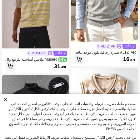
4
ALTZTAR
ALTZTAR سترة رجالية بلون موحد بياقة
MUSERO
على شكل حرف V كاجوال متعددة الاستخ
16
Musero ملابس أساسية للربيع وال
NEW
.87€
دامات من الصوف المحبوك
صيف بقصة فضفاضة وياقة على شكل حر
31
.49€
ف V بدون أكمام مع إغلاق بأزرار في المن
تصف
نستخدم ملفات تعريف الارتباط والتقنيات المماثلة على موقعنا الإلكتروني لتقديم الخدمة التي
تطلبها، وللسعي لتقديم أفضل تجربة ممكنة على الموقع. يمكنك "رفض الكل"، "قبول الكل"، أو
تعيين تفضيلات ملفات تعريف الارتباط الخاصة بك في أي وقت حسب اختيارك. من خلال تحديد
"قبول الكل"، سنقوم بتعيين جميع ملفات تعريف الارتباط الاختيارية، والتي تساعدنا في تحليل
الحركة المرورية، وتقديم وظائف محسّنة، وتخصيص المحتوى والإعلانات لتكملة تجربة التسوق
الخاصة بك مع SHEIN.
من خلال تحديد "رفض الكل"، ستسمح باستخدام ملفات تعريف الارتباط الضرورية فقط التي تجعل