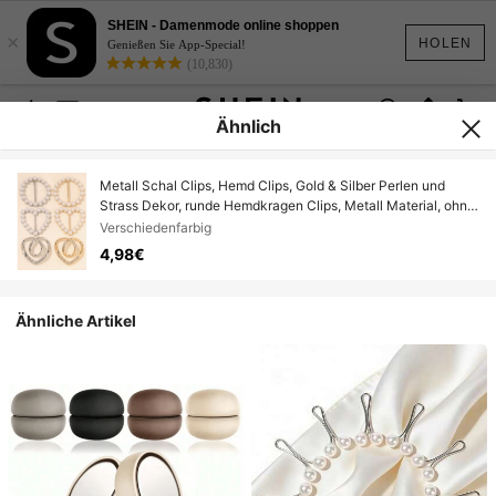
SHEIN - Damenmode online shoppen
×
HOLEN
Genießen Sie App-Special!
(10,830)
Ähnlich
Metall Schal Clips, Hemd Clips, Gold & Silber Perlen und
Strass Dekor, runde Hemdkragen Clips, Metall Material, ohne
Edelstein Dekoration, modische Accessoires für Frauen
Verschiedenfarbig
4,98€
Ähnliche Artikel