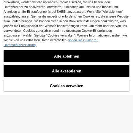
ches Styling, einfach zu tragen, vie
auswählen, werden wir alle optionalen Cookies setzen, die uns helfen, den
osche Emaille-Pin Metall Anime
3
lseitiges Haarband, rutschfestes do
Datenverkehr zu analysieren, erweiterte Funktionen anzubieten und Inhalte und
,58€
ppelseitiges Klebeband Haarband
Anzeigen an Ihr Einkaufserlebnis bei SHEIN anzupassen. Wenn Sie "Alle ablehnen"
Zubehör, rutschfest, hochwertige Q
auswählen, lassen Sie nur die unbedingt erforderlichen Cookies zu, die unsere Website
ualität, keine Rückstände, Damen
zum Laufen bringen. Sie können diese in den Browsereinstellungen deaktivieren, was
Modeaccessoires, Haarband Stil |
jedoch die Funktionalität der Website beeinträchtigen kann. Um mehr über die von uns
moderne Verpackung | Lösung ohn
e Rückstände
verwendeten Cookies zu erfahren und Ihre optionalen Cookie-Einstellungen
anzupassen, wählen Sie bitte "Cookies verwalten". Weitere Informationen darüber, wie
wir die von uns erfassten Daten verarbeiten,
finden Sie in unserer
Datenschutzerklärung.
10
25
Alle ablehnen
5
0,08€ sparen
Ähnliche vorrätige Artikel anzeigen
YPPMY
Alle ansehen
48 Stücke/36 Stücke/24 Stücke/12
1 Stück einfarbige, weiche und beq
12er Set multifunktionale magnetis
Alle akzeptieren
Stücke Damen-Broschen, U-förmig
#1 Bestseller
in Mehrfarbig Damen Schals & Accessoires
ueme Hijab Kappen, mit Kordel & Sc
Sorry, dieses Produkt ist ausverkauft.
5
che Schal-Knöpfe, farbige Brosche
#5 Bestseller
in Geometrisch Damen Schals & Schal Accessoires
e Kopftuch-Clips für Hochzeitskleid
,08€
hweif, modischer Turban Kopfschm
(1000+)
-Nadeln für Damenbekleidung und
-Dekoration, Nadeln, Knöpfe, Schal
6
uck, geeignet für den täglichen Geb
Schals, 3 Farben (ohne Kartonpapi
,54€
-1%
6,62€
3
-Clips, Schal-Broschen, tägliche G
Cookies verwalten
rauch und Outdoor-Sport zum Anzi
AUSVERKAUFT
,38€
er)
eschenk-Accessoires
ehen
Vintage Pullover/Cardigan Clips &
Brosche – Wirbeldesign – Für Schal
3
,77€
s, Capes, Kleider und Hemden – Ac
cessoire/Geschenk (Sets von 1, 3 o
der 4)