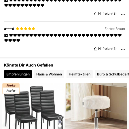
❤❤❤❤❤❤❤❤❤❤❤❤❤❤❤❤❤❤❤❤❤❤❤❤❤❤❤❤
❤❤❤❤❤❤❤❤❤❤
Hilfreich
(8)
a***d
Farbe: Braun
❤️❤️❤️❤️❤️❤️❤️❤️❤️❤️❤️❤️❤️❤️❤️❤️❤️❤️❤️❤️❤️❤️❤️❤️❤️❤️❤️❤️
❤️❤️❤️❤️
Hilfreich
(5)
Könnte Dir Auch Gefallen
Empfehlungen
Haus & Wohnen
Heimtextilien
Büro & Schulbedar