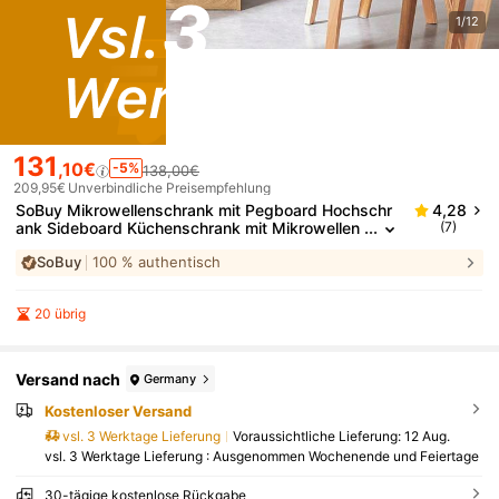
1/12
131
,10€
-5%
138,00€
209,95€
Unverbindliche Preisempfehlung
SoBuy Mikrowellenschrank mit Pegboard Hochschr
4,28
ank Sideboard Küchenschrank mit Mikrowellen
(7)
ablage Aufbewahrungsschrank Küchekommod
SoBuy
100 % authentisch
e Küchentrolley Vintage BHT ca. 60x170x40cm FS
B98-N
20 übrig
Versand nach
Germany
Kostenloser Versand
vsl. 3 Werktage Lieferung
Voraussichtliche Lieferung:
12 Aug.
vsl. 3 Werktage Lieferung : Ausgenommen Wochenende und Feiertage
30-tägige kostenlose Rückgabe