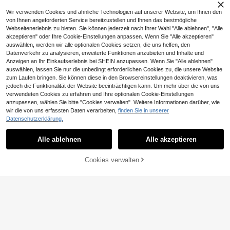
Wir verwenden Cookies und ähnliche Technologien auf unserer Website, um Ihnen den
von Ihnen angeforderten Service bereitzustellen und Ihnen das bestmögliche
Webseitenerlebnis zu bieten. Sie können jederzeit nach Ihrer Wahl "Alle ablehnen", "Alle
akzeptieren" oder Ihre Cookie-Einstellungen anpassen. Wenn Sie "Alle akzeptieren"
auswählen, werden wir alle optionalen Cookies setzen, die uns helfen, den
Datenverkehr zu analysieren, erweiterte Funktionen anzubieten und Inhalte und
Anzeigen an Ihr Einkaufserlebnis bei SHEIN anzupassen. Wenn Sie "Alle ablehnen"
SoBuy
auswählen, lassen Sie nur die unbedingt erforderlichen Cookies zu, die unsere Website
SoBuy 4er Set Esszimmerhocker, K
zum Laufen bringen. Sie können diese in den Browsereinstellungen deaktivieren, was
78
üche, Restaurant FST72-Nx4 Esszi
,96€
-1%
79,80€
jedoch die Funktionalität der Website beeinträchtigen kann. Um mehr über die von uns
mmerstuhl Hocker Holzstuhl mit Rü
UVP: 139,94€
verwendeten Cookies zu erfahren und Ihre optionalen Cookie-Einstellungen
ckenlehne klappsessel klappstuhl k
Vsl. 3 Werktage
anzupassen, wählen Sie bitte "Cookies verwalten". Weitere Informationen darüber, wie
lappstuhl gepolstert klappstuhl holz
wir die von uns erfassten Daten verarbeiten,
finden Sie in unserer
klappstühle Küchenstuhl Stuhl Essz
4,17€ sparen
immermöbel Khaki MDF (E1) Metall
Datenschutzerklärung.
39x42x82 cm
Stuhl verstellbar, Schminkstuhl, Bür
ostuhl, drehbar, Barhocker mit Rück
45
Alle ablehnen
Alle akzeptieren
,18€
-8%
49,35€
enlehne und Sockel, Stahl, für Thek
e, Büro, Schminktisch, Esszimmer, c
4-5 Werktage
remeweiß
ZUM WARENKORB
Cookies verwalten
JETZT EINKAUFEN
HINZUFÜGEN
7,60€ sparen