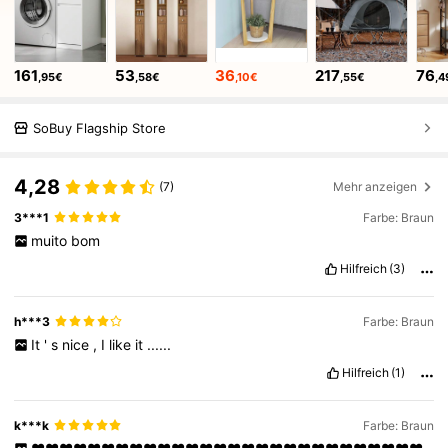
161
53
36
217
76
,95€
,58€
,10€
,55€
,4
SoBuy Flagship Store
4,28
(7)
Mehr anzeigen
3***1
Farbe: Braun
muito
bom
Hilfreich
(3)
h***3
Farbe: Braun
It
'
s
nice
,
I
like
it
......
Hilfreich
(1)
k***k
Farbe: Braun