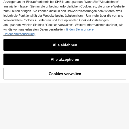
Anzeigen an Ihr Einkaufserlebnis bei SHEIN anzupassen. Wenn Sie "Alle ablehnen"
auswählen, lassen Sie nur die unbedingt erforderlichen Cookies zu, die unsere Website
zum Laufen bringen. Sie können diese in den Browsereinstellungen deaktivieren, was
jedoch die Funktionalität der Website beeinträchtigen kann. Um mehr über die von uns
verwendeten Cookies zu erfahren und Ihre optionalen Cookie-Einstellungen
anzupassen, wählen Sie bitte "Cookies verwalten". Weitere Informationen darüber, wie
wir die von uns erfassten Daten verarbeiten,
finden Sie in unserer
Datenschutzerklärung.
Alle ablehnen
7
Elegantes Damen-Sommerkleid in
Unifarbe, figurbetont, aus Satin, mit
15
EMERY ROSE Damen elegantes Kle
,99€
Reißverschluss am Rücken, Braun
id ohne Ärmel mit einfarbiger Fischs
(1000+)
Alle akzeptieren
chwanzsaum, Sommer Maxikleid D
21
amenbekleidung
,28€
ZUM WARENKORB
Cookies verwalten
JETZT EINKAUFEN
HINZUFÜGEN