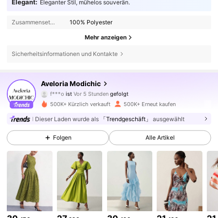
Elegant:
Eleganter Stil, mühelos souverän.
Zusammensetzung:
100% Polyester
Mehr anzeigen
Sicherheitsinformationen und Kontakte
776K Follower
4,81
Aveloria Modichic
f***o
ist
Vor 5 Stunden
gefolgt
c***6
ist am Durchsuchen
500K+ Kürzlich verkauft
500K+ Erneut kaufen
776K Follower
4,81
Dieser Laden wurde als
「Trendgeschäft」
ausgewählt
Folgen
Alle Artikel
776K Follower
4,81
776K Follower
4,81
776K Follower
4,81