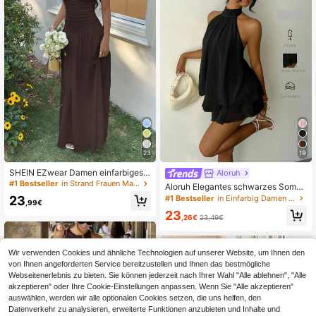
23
19
SHEIN EZwear Damen einfarbiges
Aloruh
minimalistisches Alltagskleid, lange
#1 Bestseller
in Strand Frauen Maxikleider
Aloruh Elegantes schwarzes Somm
s braunes trägerloses Maxikleid, Da
er-Minikleid mit Neckholder-Bindu
23
#1 Bestseller
in Einfarbig Damen Minikleider
men Abendkleid, Gelegenheitskleid
,99€
ng für Damen, Party, Hochzeitsgas
er für Damen, braunes Brautjungfer
23
t, Ausgehen, Geburtstag, Sommerkl
,26€
23,49€
nkleid, Sommerkleider für Damen
eider, Flitterwochen, Inselurlaub-Ou
tfits
Wir verwenden Cookies und ähnliche Technologien auf unserer Website, um Ihnen den
von Ihnen angeforderten Service bereitzustellen und Ihnen das bestmögliche
Webseitenerlebnis zu bieten. Sie können jederzeit nach Ihrer Wahl "Alle ablehnen", "Alle
akzeptieren" oder Ihre Cookie-Einstellungen anpassen. Wenn Sie "Alle akzeptieren"
auswählen, werden wir alle optionalen Cookies setzen, die uns helfen, den
Datenverkehr zu analysieren, erweiterte Funktionen anzubieten und Inhalte und