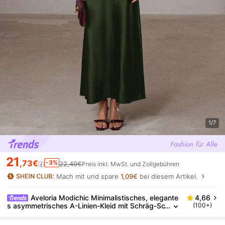
1/7
21
,73€
-3%
22,49€
Preis inkl. MwSt. und Zollgebühren
Mach mit und spare
1,09€
bei diesem Artikel.
Aveloria Modichic Minimalistisches, elegante
4,66
s asymmetrisches A-Linien-Kleid mit Schräg-Sc
(100+)
hnitt aus doppelseitigem satinähnlichem Acetat
-Stoff für Frauen