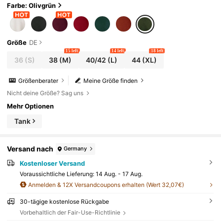
Farbe: Olivgrün
Größe
DE
15 left
14 left
18 left
36
(S)
38
(M)
40/42
(L)
44
(XL)
Größenberater
Meine Größe finden
Nicht deine Größe? Sag uns
Mehr Optionen
Tank
Versand nach
Germany
Kostenloser Versand
Voraussichtliche Lieferung:
14 Aug. - 17 Aug.
Anmelden & 12X Versandcoupons erhalten (Wert 32,07€)
30-tägige kostenlose Rückgabe
Vorbehaltlich der Fair-Use-Richtlinie