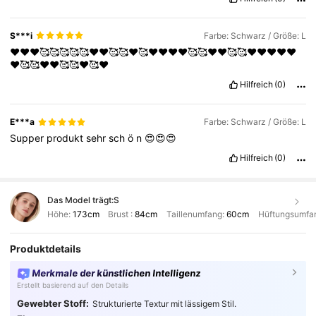
S***i
Farbe: Schwarz / Größe: L
❤️❤️❤️🥰🥰🥰🥰🥰❤️❤️🥰🥰❤️🥰❤️❤️❤️❤️🥰🥰❤️❤️🥰🥰❤️❤️❤️❤️❤️
❤️🥰🥰❤️❤️🥰🥰❤️🥰❤️
Hilfreich
(0)
E***a
Farbe: Schwarz / Größe: L
Supper
produkt
sehr
sch
ö
n
😍😍😍
Hilfreich
(0)
Das Model trägt:
S
Höhe:
173cm
Brust :
84cm
Taillenumfang:
60cm
Hüftungsumfa
Produktdetails
Merkmale der künstlichen Intelligenz
Erstellt basierend auf den Details
Gewebter Stoff:
Strukturierte Textur mit lässigem Stil.