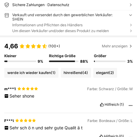
Sichere Zahlungen · Datenschutz
Verkauft und versendet durch den gewerblichen Verkäufer:
SHEIN
Informationen und Pflichten des Händlers
Um diesen Verkäufer und/oder dieses Produkt zu melden
4,66
(100+)
Mehr anzeigen
Kleiner
Richtige Größe
Größer
9%
88%
3%
werde ich wieder kaufen
(1)
hinreißend
(4)
elegant
(2)
m***1
Farbe: Schwarz / Größe: M
Seher
shone
Hilfreich
(1)
F***i
Farbe: Bordeaux / Größe: L
Sehr
sch
ö
n
und
sehr
gute
Qualit
ä
t
Hilfreich
(0)