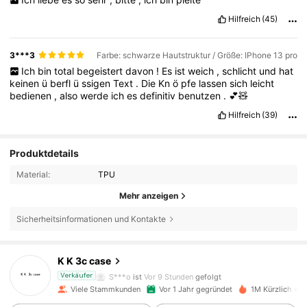
Hilfreich
(45)
3***3
Farbe: schwarze Hautstruktur / Größe: IPhone 13 pro
Ich
bin
total
begeistert
davon
!
Es
ist
weich
,
schlicht
und
hat
keinen
ü
berfl
ü
ssigen
Text
.
Die
Kn
ö
pfe
lassen
sich
leicht
bedienen
,
also
werde
ich
es
definitiv
benutzen
.
💕🧸
Hilfreich
(39)
Produktdetails
Material:
TPU
Mehr anzeigen
22K Follower
4,90
Sicherheitsinformationen und Kontakte
22K Follower
4,90
K K 3c case
S***o
ist
Vor 9 Stunden
gefolgt
Verkäufer
Viele Stammkunden
Vor 1 Jahr gegründet
1M Kürzlich ver
22K Follower
4,90