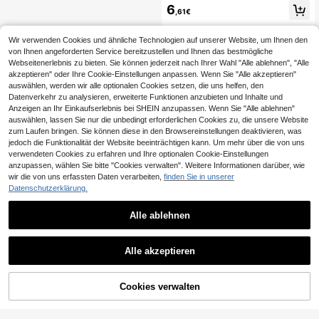
Geschenk Hülle Geburtstags Party
gnetstil 1 Stück weiche, orange mat
6
Hüllen
,61€
tierte integrierte Kameraobjektiv-S
chutzabdeckung, transparentes, be
rührbares Handyhülle kompatibel m
Wir verwenden Cookies und ähnliche Technologien auf unserer Website, um Ihnen den
it iPhone 17 Air 16 15 14 13 12 11 Pr
von Ihnen angeforderten Service bereitzustellen und Ihnen das bestmögliche
o Max Plus Rückseite, professionell
Webseitenerlebnis zu bieten. Sie können jederzeit nach Ihrer Wahl "Alle ablehnen", "Alle
es Geschäftsgeschenk
akzeptieren" oder Ihre Cookie-Einstellungen anpassen. Wenn Sie "Alle akzeptieren"
auswählen, werden wir alle optionalen Cookies setzen, die uns helfen, den
Datenverkehr zu analysieren, erweiterte Funktionen anzubieten und Inhalte und
Anzeigen an Ihr Einkaufserlebnis bei SHEIN anzupassen. Wenn Sie "Alle ablehnen"
auswählen, lassen Sie nur die unbedingt erforderlichen Cookies zu, die unsere Website
zum Laufen bringen. Sie können diese in den Browsereinstellungen deaktivieren, was
jedoch die Funktionalität der Website beeinträchtigen kann. Um mehr über die von uns
verwendeten Cookies zu erfahren und Ihre optionalen Cookie-Einstellungen
Ähnliche vorrätige Artikel anzeigen
Alle ansehen
anzupassen, wählen Sie bitte "Cookies verwalten". Weitere Informationen darüber, wie
wir die von uns erfassten Daten verarbeiten,
finden Sie in unserer
Datenschutzerklärung.
Alle ablehnen
Alle akzeptieren
Sorry, dieses Produkt ist ausverkauft.
Cookies verwalten
AUSVERKAUFT