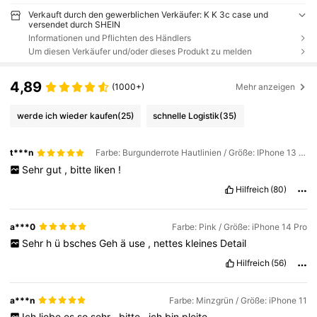
Verkauft durch den gewerblichen Verkäufer: K K 3c case und
versendet durch SHEIN
Informationen und Pflichten des Händlers
Um diesen Verkäufer und/oder dieses Produkt zu melden
4,89
(1000+)
Mehr anzeigen
werde ich wieder kaufen
(25)
schnelle Logistik
(35)
t***n
Farbe: Burgunderrote Hautlinien / Größe: IPhone 13 pro
Sehr
gut
,
bitte
liken
!
Hilfreich
(80)
a***0
Farbe: Pink / Größe: iPhone 14 Pro
Sehr
h
ü
bsches
Geh
ä
use
,
nettes
kleines
Detail
Hilfreich
(56)
a***n
Farbe: Minzgrün / Größe: iPhone 11
Ich
liebe
es
so
sehr
,
bitte
,
ich
bin
pleite