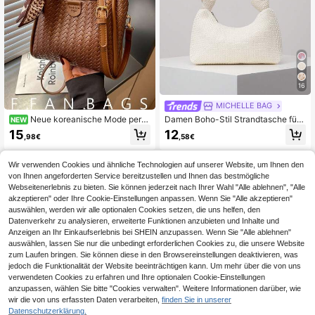
16
MICHELLE BAG
Neue koreanische Mode perso
Damen Boho-Stil Strandtasche für
NEW
nalisierte Schultertasche mit großer
den Sommer, Reiseessentiell, Kreuz
15
12
,98€
,58€
Kapazität, vielseitige Umhängetasc
fahrtessentiell, Damen Urlaubsoutfi
he für den Arbeitsweg, PU-Leder-T
t, elegante Damen Geldbörse, Dam
extur, elegante Eimer-Tasche
en Geschenk, Valentinstag Gesche
Wir verwenden Cookies und ähnliche Technologien auf unserer Website, um Ihnen den
nk (zufälliges Muster)
von Ihnen angeforderten Service bereitzustellen und Ihnen das bestmögliche
Webseitenerlebnis zu bieten. Sie können jederzeit nach Ihrer Wahl "Alle ablehnen", "Alle
akzeptieren" oder Ihre Cookie-Einstellungen anpassen. Wenn Sie "Alle akzeptieren"
auswählen, werden wir alle optionalen Cookies setzen, die uns helfen, den
Datenverkehr zu analysieren, erweiterte Funktionen anzubieten und Inhalte und
Anzeigen an Ihr Einkaufserlebnis bei SHEIN anzupassen. Wenn Sie "Alle ablehnen"
auswählen, lassen Sie nur die unbedingt erforderlichen Cookies zu, die unsere Website
zum Laufen bringen. Sie können diese in den Browsereinstellungen deaktivieren, was
jedoch die Funktionalität der Website beeinträchtigen kann. Um mehr über die von uns
verwendeten Cookies zu erfahren und Ihre optionalen Cookie-Einstellungen
anzupassen, wählen Sie bitte "Cookies verwalten". Weitere Informationen darüber, wie
wir die von uns erfassten Daten verarbeiten,
finden Sie in unserer
Datenschutzerklärung.