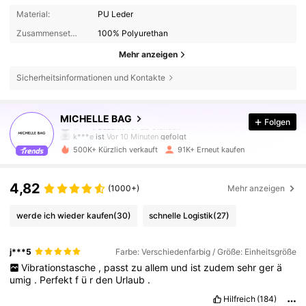
Material:
PU Leder
Zusammensetzung:
100% Polyurethan
Mehr anzeigen
Sicherheitsinformationen und Kontakte
112K Follower
4,82
MICHELLE BAG
Folgen
k***e
ist
Vor 10 Minuten
gefolgt
500K+ Kürzlich verkauft
91K+ Erneut kaufen
112K Follower
4,82
4,82
(1000+)
Mehr anzeigen
112K Follower
4,82
werde ich wieder kaufen
(30)
schnelle Logistik
(27)
112K Follower
4,82
j***5
Farbe: Verschiedenfarbig / Größe: Einheitsgröße
Vibrationstasche
,
passt
zu
allem
und
ist
zudem
sehr
ger
ä
umig
.
Perfekt
f
ü
r
den
Urlaub
.
112K Follower
4,82
Hilfreich
(184)