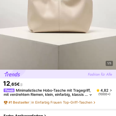
1/5
12
,65€
Minimalistische Hobo-Tasche mit Tragegriff,
4,82
mit verdrehtem Riemen, klein, einfarbig, klassis
(1000+)
che Damentasche für den täglichen Gebrauch,
#
1
Bestseller
in Einfarbig Frauen Top-Griff-Taschen
perfekt für Büro und Arbeit, ästhetisch
Farbe: Aprikosenfarben