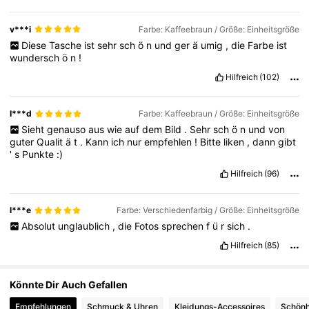
112K Follower
4,82
v***i
Farbe: Kaffeebraun / Größe: Einheitsgröße
Diese
Tasche
ist
sehr
sch
ö
n
und
ger
ä
umig
,
die
Farbe
ist
wundersch
ö
n
!
112K Follower
4,82
Hilfreich
(102)
112K Follower
4,82
I***d
Farbe: Kaffeebraun / Größe: Einheitsgröße
Sieht
genauso
aus
wie
auf
dem
Bild
.
Sehr
sch
ö
n
und
von
guter
Qualit
ä
t
.
Kann
ich
nur
empfehlen
!
Bitte
liken
,
dann
gibt
112K Follower
4,82
'
s
Punkte
:)
Hilfreich
(96)
112K Follower
4,82
l***e
Farbe: Verschiedenfarbig / Größe: Einheitsgröße
Absolut
unglaublich
,
die
Fotos
sprechen
f
ü
r
sich
.
112K Follower
4,82
Hilfreich
(85)
Könnte Dir Auch Gefallen
Empfehlungen
Schmuck & Uhren
Kleidungs-Accessoires
Schönh