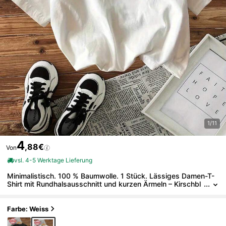
1/11
4
,88€
Von
vsl. 4-5 Werktage Lieferung
Minimalistisch. 100 % Baumwolle. 1 Stück. Lässiges Damen-T-
Shirt mit Rundhalsausschnitt und kurzen Ärmeln – Kirschbl
ütenmuster mit "MAMA"-Schriftzug, schwarz mit pink-rote
n Details, bequeme Passform für Frühling und Sommer.
Farbe: Weiss