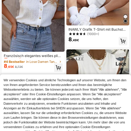
INAWLY Grafik T-Shirt mit Buchstab
en Schulterausschnitt, Grafik T-Shir
(1000+)
ts Damen Oberteile
8
,49€
#4 Bestseller
in Lose Damen Tank Tops & Camis
12 übrig
Französisch elegantes weißes plissi
ertes Camisole Top, neuer Sommer
#4 Bestseller
#4 Bestseller
in Lose Damen Tank Tops & Camis
in Lose Damen Tank Tops & Camis
ärmelloser Trägertop, vielseitiges Sl
8
12 übrig
12 übrig
,65€
8,73€
im Fit Layering Shirt
#4 Bestseller
in Lose Damen Tank Tops & Camis
12 übrig
Wir verwenden Cookies und ähnliche Technologien auf unserer Website, um Ihnen den
von Ihnen angeforderten Service bereitzustellen und Ihnen das bestmögliche
Webseitenerlebnis zu bieten. Sie können jederzeit nach Ihrer Wahl "Alle ablehnen", "Alle
akzeptieren" oder Ihre Cookie-Einstellungen anpassen. Wenn Sie "Alle akzeptieren"
auswählen, werden wir alle optionalen Cookies setzen, die uns helfen, den
Datenverkehr zu analysieren, erweiterte Funktionen anzubieten und Inhalte und
Anzeigen an Ihr Einkaufserlebnis bei SHEIN anzupassen. Wenn Sie "Alle ablehnen"
auswählen, lassen Sie nur die unbedingt erforderlichen Cookies zu, die unsere Website
zum Laufen bringen. Sie können diese in den Browsereinstellungen deaktivieren, was
jedoch die Funktionalität der Website beeinträchtigen kann. Um mehr über die von uns
verwendeten Cookies zu erfahren und Ihre optionalen Cookie-Einstellungen
17