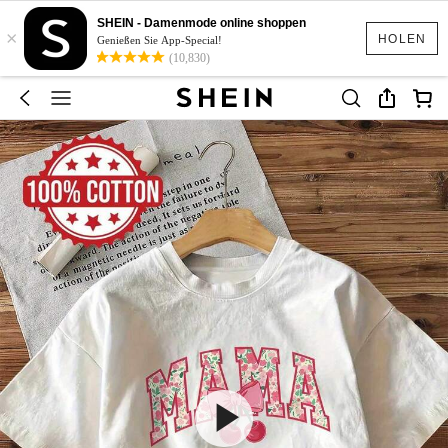
SHEIN - Damenmode online shoppen
×
HOLEN
Genießen Sie App-Special!
(10,830)