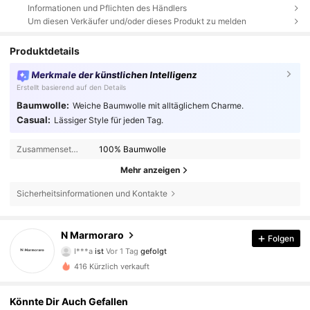
Informationen und Pflichten des Händlers
Um diesen Verkäufer und/oder dieses Produkt zu melden
Produktdetails
Merkmale der künstlichen Intelligenz
Erstellt basierend auf den Details
Baumwolle:
Weiche Baumwolle mit alltäglichem Charme.
Casual:
Lässiger Style für jeden Tag.
Zusammensetzung:
100% Baumwolle
Mehr anzeigen
65 Follower
4,85
Sicherheitsinformationen und Kontakte
65 Follower
4,85
N Marmoraro
Folgen
I***a
ist
Vor 1 Tag
gefolgt
65 Follower
4,85
416 Kürzlich verkauft
65 Follower
4,85
Könnte Dir Auch Gefallen