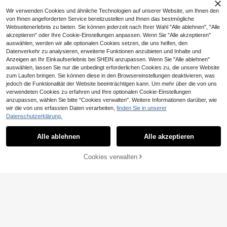
Wir verwenden Cookies und ähnliche Technologien auf unserer Website, um Ihnen den
von Ihnen angeforderten Service bereitzustellen und Ihnen das bestmögliche
Webseitenerlebnis zu bieten. Sie können jederzeit nach Ihrer Wahl "Alle ablehnen", "Alle
akzeptieren" oder Ihre Cookie-Einstellungen anpassen. Wenn Sie "Alle akzeptieren"
auswählen, werden wir alle optionalen Cookies setzen, die uns helfen, den
Datenverkehr zu analysieren, erweiterte Funktionen anzubieten und Inhalte und
Anzeigen an Ihr Einkaufserlebnis bei SHEIN anzupassen. Wenn Sie "Alle ablehnen"
auswählen, lassen Sie nur die unbedingt erforderlichen Cookies zu, die unsere Website
zum Laufen bringen. Sie können diese in den Browsereinstellungen deaktivieren, was
jedoch die Funktionalität der Website beeinträchtigen kann. Um mehr über die von uns
verwendeten Cookies zu erfahren und Ihre optionalen Cookie-Einstellungen
ROMWE MEN
anzupassen, wählen Sie bitte "Cookies verwalten". Weitere Informationen darüber, wie
ROMWE MEN Street Life Teenager
wir die von uns erfassten Daten verarbeiten,
finden Sie in unserer
9
Jungen Buchstaben-Muster Farbbl
,36€
4
Datenschutzerklärung.
Ähnliche vorrätige Artikel anzeigen
ock Lässig Alltags Shorts
Alle ansehen
Jungen Dicke Strick-Jogginghose, l
1 Stück Jungen Teenager Outdoor
15
ockere gerade Beine atmungsaktiv
5
19
Cargo Lange Hose mit Klapptasche
,10€
Alle ablehnen
Alle akzeptieren
Sorry, dieses Produkt ist ausverkauft.
,49€
e lange Hose, minimalistischer lässi
und seitlichem Kordelzug, Frühling
ger vielseitiger Stil für Herbst/Winte
Lässige, locker sitzende Patchwork
Sommer Herbst Winter
r
-Grau Gerade Bein Jogginghose, vi
Cookies verwalten
40 übrig
AUSVERKAUFT
elseitige Sporthose für Teenager Ju
15
,99€
ngen, ganzjährig