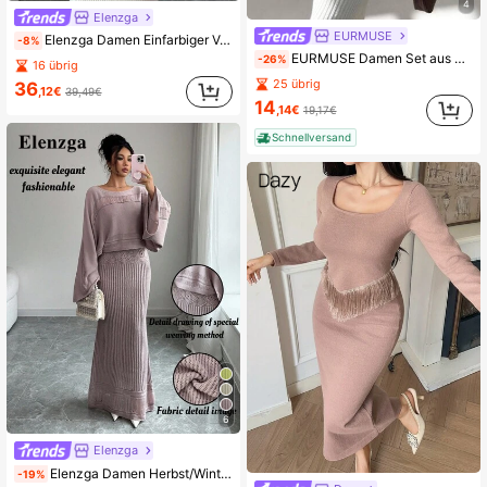
4
Elenzga
EURMUSE
Elenzga Damen Einfarbiger V-Ausschnitt Einreihiger Glockenärmel Gestrickter Cardigan und Gestrickter Bleistiftrock Elegantes 2-teiliges Set, Herbst
-8%
EURMUSE Damen Set aus einfarbigem Pullover mit Spitzen-Details und Kordel V-Ausschnitt und Bleistiftrock
-26%
16 übrig
25 übrig
36
,12€
39,49€
14
,14€
19,17€
Schnellversand
6
Elenzga
Elenzga Damen Herbst/Winter Lässig Strick Pullover Top & Cut Out Blumen Muster Cardigan 2-teiliges Set, vielseitig & elegant für Ausflüge, Arbeit, Schule, Feiertage
-19%