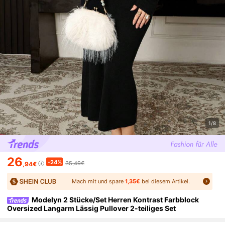
1/8
26
-24%
35,49€
,94€
Mach mit und spare
1,35€
bei diesem Artikel.
Modelyn 2 Stücke/Set Herren Kontrast Farbblock
Oversized Langarm Lässig Pullover 2-teiliges Set