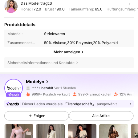
Das Model trägt:
S
Höhe:
172.0
Brust :
90.0
Taillenumfang:
65.0
Hüftungsumfang:
Produktdetails
Material:
Strickwaren
Zusammensetzung:
50% Viskose,30% Polyester,20% Polyamid
Mehr anzeigen
Sicherheitsinformationen und Kontakte
Modelyn
1.2M Follower
4,85
r***z
bezahlt
Vor 1 Stunden
I***e
ist
Vor 10 Minuten
gefolgt
999K+ Kürzlich verkauft
999K+ Erneut kaufen
12% Anstieg
1.2M Follower
4,85
Dieser Laden wurde als
「Trendgeschäft」
ausgewählt
Folgen
Alle Artikel
1.2M Follower
4,85