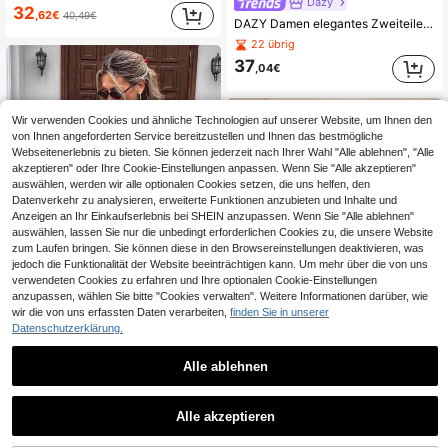
Dazy
32
,62€
40,49€
DAZY Damen elegantes Zweiteiler aus Pullover mit quadratischem Ausschnitt und Fransen und Rock, Herbst
22 übrig
37
,04€
Wir verwenden Cookies und ähnliche Technologien auf unserer Website, um Ihnen den
von Ihnen angeforderten Service bereitzustellen und Ihnen das bestmögliche
Webseitenerlebnis zu bieten. Sie können jederzeit nach Ihrer Wahl "Alle ablehnen", "Alle
akzeptieren" oder Ihre Cookie-Einstellungen anpassen. Wenn Sie "Alle akzeptieren"
auswählen, werden wir alle optionalen Cookies setzen, die uns helfen, den
Datenverkehr zu analysieren, erweiterte Funktionen anzubieten und Inhalte und
Anzeigen an Ihr Einkaufserlebnis bei SHEIN anzupassen. Wenn Sie "Alle ablehnen"
auswählen, lassen Sie nur die unbedingt erforderlichen Cookies zu, die unsere Website
zum Laufen bringen. Sie können diese in den Browsereinstellungen deaktivieren, was
jedoch die Funktionalität der Website beeinträchtigen kann. Um mehr über die von uns
verwendeten Cookies zu erfahren und Ihre optionalen Cookie-Einstellungen
anzupassen, wählen Sie bitte "Cookies verwalten". Weitere Informationen darüber, wie
wir die von uns erfassten Daten verarbeiten,
finden Sie in unserer
Datenschutzerklärung.
Damen Frühlings- und Sommer-Strickset: Strick-Top mit Rüschenärmeln und Hohlblumenmuster + Strickrock Zweiteiler, eleganter Damenkostüm, modisch und anmutig mit Spitzendesign Einfarbig; Strick-Cardigan Weiß für Dates
-1%
Alle ablehnen
31
,67€
31,99€
COSMINA
Alle akzeptieren
COSMINA Elegantes 2-teiliges Set für Damen mit Off-Shoulder Langarm-Pullover und gestricktem Midi-Rock, geeignet für den täglichen Arbeitsweg, Herbst/Winter Weihnachts-2-teilige Sets
-28%
26
,94€
37,49€