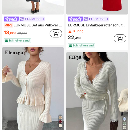
1.2M Follower
4,85
EURMUSE
EURMUSE
EURMUSE Set aus Pullover und Kleid mit Perlensteinen, 2 Stücke
EURMUSE Einfarbiger roter schulterfreier Strickpullover und Midirock mit hoher Taille, zweiteiliges Set für Damen, modisches rotes, figurbetontes Maxikleid, rotes schulterfreies Kleid, rotes zweiteiliges Outfit für Damen, rotes Kurvenkleid, figurbetontes Midikleid
-59%
8 übrig
13
,86€
33,99€
22
,49€
Schnellversand
Schnellversand