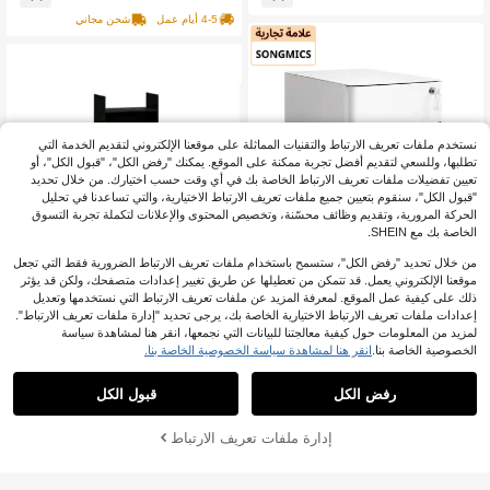
ف شبكية متينة للوصول السهل، عربة خد
4-5 أيام عمل
شحن مجاني
مات متحركة | تخزين حديث | تخزين مهوّى
نستخدم ملفات تعريف الارتباط والتقنيات المماثلة على موقعنا الإلكتروني لتقديم الخدمة التي
تطلبها، وللسعي لتقديم أفضل تجربة ممكنة على الموقع. يمكنك "رفض الكل"، "قبول الكل"، أو
تعيين تفضيلات ملفات تعريف الارتباط الخاصة بك في أي وقت حسب اختيارك. من خلال تحديد
"قبول الكل"، سنقوم بتعيين جميع ملفات تعريف الارتباط الاختيارية، والتي تساعدنا في تحليل
الحركة المرورية، وتقديم وظائف محسّنة، وتخصيص المحتوى والإعلانات لتكملة تجربة التسوق
الخاصة بك مع SHEIN.
من خلال تحديد "رفض الكل"، ستسمح باستخدام ملفات تعريف الارتباط الضرورية فقط التي تجعل
موقعنا الإلكتروني يعمل. قد تتمكن من تعطيلها عن طريق تغيير إعدادات متصفحك، ولكن قد يؤثر
ذلك على كيفية عمل الموقع. لمعرفة المزيد عن ملفات تعريف الارتباط التي نستخدمها وتعديل
إعدادات ملفات تعريف الارتباط الاختيارية الخاصة بك، يرجى تحديد "إدارة ملفات تعريف الارتباط".
لمزيد من المعلومات حول كيفية معالجتنا للبيانات التي نجمعها، انقر هنا لمشاهدة سياسة
الخصوصية الخاصة بنا.
انقر هنا لمشاهدة سياسة الخصوصية الخاصة بنا.
SONGMICS
خزائن مكتبية منزلية
SONGMICS خزائن مكتبية منزلية
64
رفض الكل
قبول الكل
63
81.00€
%20-
.80€
66.49€
%4-
.17€
تقدر بـ 3 أيام عمل
أضف إلى عربة
إدارة ملفات تعريف الارتباط
تسوق الآن
التسوق بنجاح