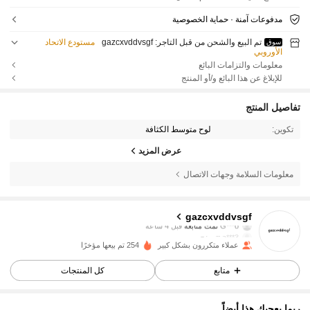
مدفوعات آمنة · حماية الخصوصية
تم البيع والشحن من قبل التاجر: gazcxvddvsgf
مستودع الاتحاد
سوق
الأوروبي
معلومات والتزامات البائع
للإبلاغ عن هذا البائع و/أو المنتج
تفاصيل المنتج
تكوين:
لوح متوسط الكثافة
عرض المزيد
معلومات السلامة وجهات الاتصال
677 متابعون
4.61
gazcxvddvsgf
G***o
تمت متابعة
قبل 4 ساعة
a***3
تتصفح
677 متابعون
4.61
عملاء متكررون بشكل كبير
254 تم بيعها مؤخرًا
متابع
كل المنتجات
677 متابعون
4.61
ربما يعجبك هذا أيضاً