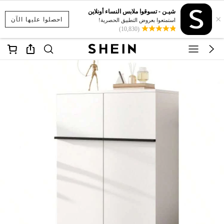
شيـن - تسوقوا ملابس النساء أونلاين
×
احصلوا عليها الآن
استمتعوا بعروض التطبيق الحصرية!
(10,830)