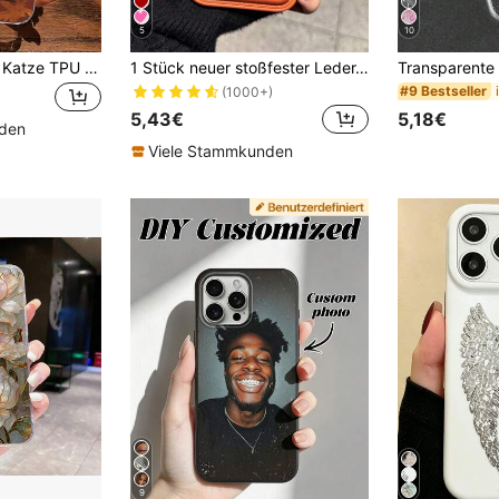
5
10
Schwarze Cartoon Katze TPU Mode stoßfeste transparente minimalistische Handyhülle, Muster kompatibel mit iPhone 17/17 Pro/17 Pro Max/16/16 Pro/16 Pro Max/16 Plus, 15 XR/7/8, 15 Pro Max, 12 Pro Max, 13 Pro Max, 14 Pro Max, 13, 14, 11, 12P, 14P, 11P, weiche Schale kompatibel mit Samsung A13 4G, A22, A21S, A51 4G, A52, S22 Ultra, A33 5G, geeignet für 10, Note 11 4G, 11 Lite, A53, TPU A14/A23/S23 Ultra, S24, A14, A15, S23, A73, Handyhüllen als Geburtstagsgeschenk
1 Stück neuer stoßfester Leder-Textur Handy Schutzhülle mit Polsterung und Kraterschutz, kompatibel mit iPhone 15 Pro Max, 14 Plus, 13 Pro Max, 12, 11, 7G, 7P, IX, XR, XS Max, 17 Pro, Air mit Kameraobjektiv-Vorsprung und Fallschutz, Geburtstagsgeschenk, Jahrestags-Geschenk
#9 Bestseller
(1000+)
5,43€
5,18€
nden
Viele Stammkunden
9