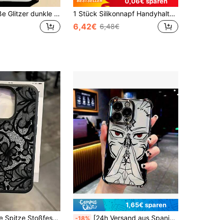
0,06€ sparen
Y2K Mode süße Glitzer dunkle Engelsflügel Handyhülle, kompatibel mit iPhone 17 Pro Max 17 Pro 17 16 Pro Max 16 Pro 16 15 Pro Max 15 Pro 15 14 Pro Max 14 Pro 14 13 Pro Max 13 Pro 13, Retro Girly Stil stoßfeste weiche Rückseite
1 Stück Silikonnapf Handyhalterung, multifunktionale Handyhülle geeignet für iPhone 16 Pro Max/16/16 Pro/16 Plus/15/15 Pro Max/15 Pro/15 Plus/11/12/13/14 Pro Max/11 Pro/11 Pro Max/12 Pro/12 Pro Max/13 Pro/13 Pro Max/7 Plus/14 Pro/14 Pro Max/14 Plus/17/AIR/17 Pro Max
6,42€
6,48€
1,65€ sparen
TPU Schwarze Spitze Stoßfeste TPU Spitze 1 Stück Spitze TPU Stoßfeste Blumenbemalte Matte Litchi Textur Vollschutz Handyhülle Kompatibel mit 11 12 13 14 15 16 17 Pro Max Frühlingsgeschenk Geburtstagsgeschenk Jahrestagsgeschenk, Ästhetisch
[24h Versand aus Spanien] Apple 17 21 22 23 24 25 26 Galaxy Classic Anime Handyhülle mit Luftpolster an vier Ecken, stoßfest, geeignet für iPhone 16/15/14/13/12 Pro Max 16 Plus 11 Max, geeignet für verchromte transparente TPU Weichschutzhülle
-18%