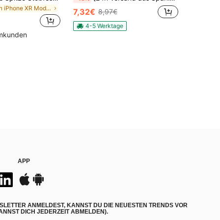
in iPhone XR Modische Handyhüllen
7,32€
8,97€
4-5 Werktage
mmkunden
APP
SLETTER ANMELDEST, KANNST DU DIE NEUESTEN TRENDS VOR
NNST DICH JEDERZEIT ABMELDEN).