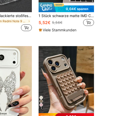
0,04€ sparen
Transparente lackierte stoßfeste Handyhülle, kompatibel mit iPhone 14, 14 Pro, 14 Pro Max, 13, 13 Pro, 13 Pro Max, 11, 11 Pro Max, 12, 12 Pro, 12 Pro Max, XR, 7, 8, GES2, XS, 15, 15 Pro, 15 Pro Max, 16, 16 Pro, 16 Pro Max / S21, S22, S23, S24, S25, S24 Plus, S25 Plus, A56, A36, A26, A13 4G, A22, A21S, A51 4G, A52, S22 Ultra, A33 5G, A12, A32, A53 5G, A71 4G, A70, A24 4G, A35 / 13, 13 Pro, 14, 15, 15 Pro, 10, Note 11 4G, 11 Lite
1 Stück schwarze matte IMD Cartoon Motorrad Muster Handyhülle, kompatibel mit iPhone 16 Pro Max, 17/16/15/14 Plus, 13/12/11, Air, Serie
in Redmi Note 9 Pro Handyhüllen
5,52€
5,56€
Viele Stammkunden
4