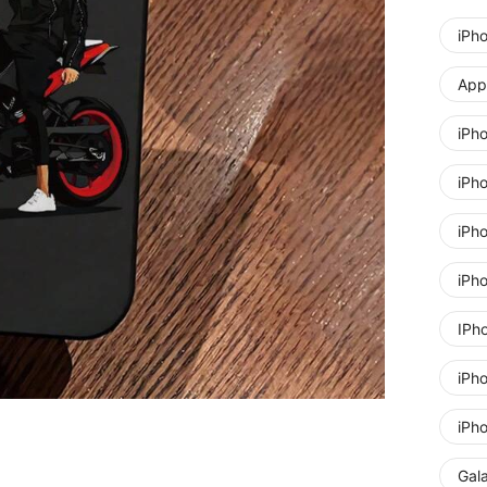
iPh
Appl
iPh
iPh
iPh
iPh
IPh
iPh
iPh
Gal