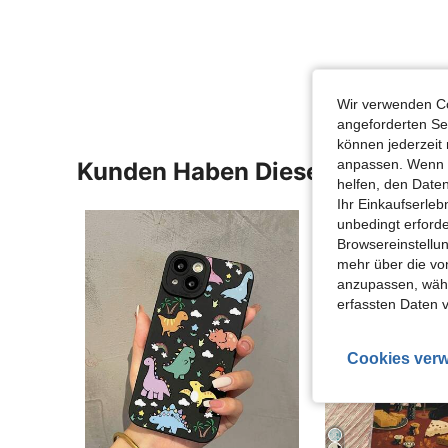
Wir verwenden Co
angeforderten Ser
können jederzeit 
anpassen. Wenn Si
Kunden Haben Diese Artikel A
helfen, den Date
Ihr Einkaufserle
unbedingt erford
Browsereinstellun
mehr über die vo
anzupassen, wähle
erfassten Daten 
Cookies verw