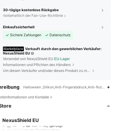
30-tägige kostenlose Rückgabe
Vorbehaltlich der Fair-Use-Richtlinie
Einkaufssicherheit
Sichere Zahlungen
Datenschutz
Verkauft durch den gewerblichen Verkäufer:
Marketplace
NexusShield EU
Versendet von NexusShield EU
EU-Lager
Informationen und Pflichten des Händlers
Um diesen Verkäufer und/oder dieses Produkt zu melden
hreibung
Halloween ,Silikon,Anti-Fingerabdruck,Anti-Rutsch,leichtgewichti
4,46
2.4K
65
eitsinformationen und Kontakte
Store
4,46
2.4K
65
4,46
2.4K
65
NexusShield EU
m***3
ist
Vor 1 Tag
gefolgt
l***7
ist am Durchsuchen