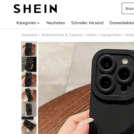
Brau
Use up 
Kategorien
Neuheiten
Schneller Versand
Damenbeklei
Startseite
Mobiltelefone & Zubehör
Hüllen
Handyhüllen
Modi
/
/
/
/