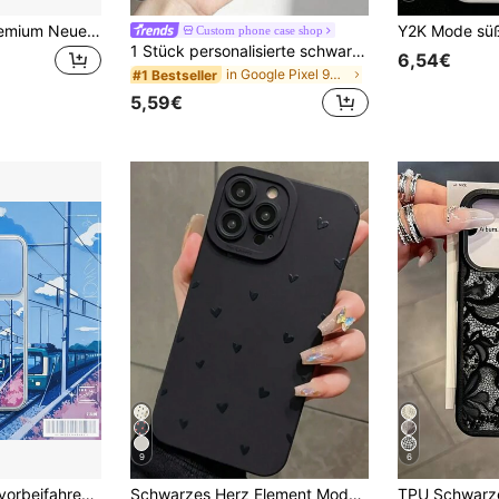
Blumenbemalte Premium Neue Feder-Mesh Minimalistische Mode Handyhülle Schutzhülle für iPhone 17/17 Pro Max/15/16/16 Pro/ A14/A15/S23U/A50/A12/A32/A52/A72/A51/A21S/A13/A14S
Custom phone case shop
1 Stück personalisierte schwarze Handyhülle mit individuellem Namen, kompatibel mit Apple 16 Pro Max/17 Pro Max/17 Air/17/16 Plus, S26 Ultra/S26/S25 Ultra/S25 Plus/S25/A56/A55/A07/A17 und anderen Modellen
6,54€
in Google Pixel 9A 5G Handyhüllen
#1 Bestseller
5,59€
9
6
in Galaxy A22 5G Handyhüllen
#9 Bestseller
rschblüte, 2D-Anime, europäisch-amerikanischer Ins-Stil, sanfter Stil, hübsch, schön, Vintage, geeignet für Samsung/A/S/ULTRA/PLUS/Note/PRO/Honor/Transsion/
Schwarzes Herz Element Mode Stoßfeste schwarze geprägte Cut Out Herz Mode dicke Handyhülle, geeignet für iPhone 16/11/16pro/16plus/16promax/16e/15Promax/13/14/12/XS/XR/7G/8P, Galaxy S25/S25PLUS/S25 Ultra/A16/A36/A26/A56/A50/A12/A32/A52/A72/A51/A21S/A13/A14/S24/S24PLUS/S24Ultra,S22/A52/A53/A54/A55/,11/12Pro/12/12X/13Pro/14Pro/15Pro/,10/9/Note9/12c/Note11pro/Note8Pro, wasserdicht, stoßfest, kratzfest, Frühlings-Jahrestags-Geschenk Ultra/A16/A36/A26/A56/A50/A12/A32/A52/A72/A51/A21S/A13/A14/S24/S24PLUS/S24Ultra Geburtstags-Muttertagsgeschenk