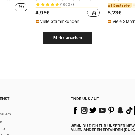
(1000+)
in Galaxy A22 5G Handyhüllen
in Galaxy A22 5G Handyhüllen
#9 Bestseller
#9 Bestseller
#1 Bestseller
(1000+)
(1000+)
4,95€
5,23€
in Galaxy A22 5G Handyhüllen
#9 Bestseller
(1000+)
Viele Stammkunden
Viele Sta
Mehr ansehen
ENST
FINDE UNS AUF
teuern
e
WENN DU DICH FÜR UNSEREN NEW
rte
ALLEN ANDEREN ERFAHREN (DU KA