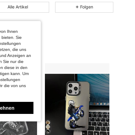
4,46
2.4K
65
Alle Artikel
Folgen
4,46
2.4K
65
4,46
2.4K
65
von Ihnen
 bieten. Sie
4,46
2.4K
65
nstellungen
etzen, die uns
4,46
2.4K
65
 und Anzeigen an
 Sie nur die
n diese in den
4,46
2.4K
65
htigen kann. Um
nstellungen
4,46
2.4K
65
ir die von uns
lehnen