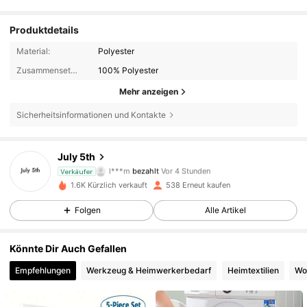
Produktdetails
Material:
Polyester
Zusammensetzung:
100% Polyester
Mehr anzeigen
Sicherheitsinformationen und Kontakte
July 5th
37 Follower
4,93
l***m
bezahlt
Vor 4 Stunden
Verkäufer
1.6K Kürzlich verkauft
538 Erneut kaufen
37 Follower
4,93
Folgen
Alle Artikel
37 Follower
4,93
Könnte Dir Auch Gefallen
37 Follower
4,93
Empfehlungen
Werkzeug & Heimwerkerbedarf
Heimtextilien
Wo
37 Follower
4,93