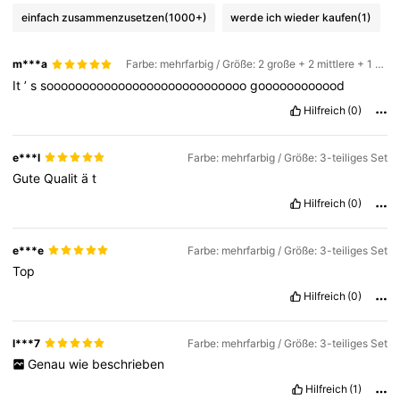
einfach zusammenzusetzen
(1000+)
werde ich wieder kaufen
(1)
m***a
Farbe: mehrfarbig / Größe: 2 große + 2 mittlere + 1 kleine
It
’
s
soooooooooooooooooooooooooooo
goooooooooood
Hilfreich
(0)
e***l
Farbe: mehrfarbig / Größe: 3-teiliges Set
Gute
Qualit
ä
t
Hilfreich
(0)
e***e
Farbe: mehrfarbig / Größe: 3-teiliges Set
Top
Hilfreich
(0)
l***7
Farbe: mehrfarbig / Größe: 3-teiliges Set
Genau
wie
beschrieben
Hilfreich
(1)