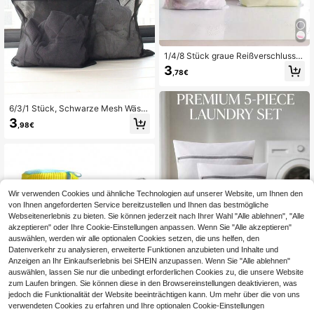
1/4/8 Stück graue Reißverschluss
Mesh Wäschebeutel, dicke Wäsche
3
,78€
säcke, Wäscheschutz Beutel in ver
schiedenen Größen, Kleidungsschu
tz, Wäschereiausstattung, Wäscheb
eutel, Frühling, minimalistisch, Som
6/3/1 Stück, Schwarze Mesh Wäsc
mer Oberteile
hesäcke, Haushaltswäsche Waschs
3
,98€
ack, Unterwäsche BH Waschsack,
Wasch-Mesh-Sack Set mit Reißver
schluss, Frühling, minimalistisch, So
mmer Tops
Wir verwenden Cookies und ähnliche Technologien auf unserer Website, um Ihnen den
von Ihnen angeforderten Service bereitzustellen und Ihnen das bestmögliche
Webseitenerlebnis zu bieten. Sie können jederzeit nach Ihrer Wahl "Alle ablehnen", "Alle
akzeptieren" oder Ihre Cookie-Einstellungen anpassen. Wenn Sie "Alle akzeptieren"
auswählen, werden wir alle optionalen Cookies setzen, die uns helfen, den
Datenverkehr zu analysieren, erweiterte Funktionen anzubieten und Inhalte und
Anzeigen an Ihr Einkaufserlebnis bei SHEIN anzupassen. Wenn Sie "Alle ablehnen"
auswählen, lassen Sie nur die unbedingt erforderlichen Cookies zu, die unsere Website
zum Laufen bringen. Sie können diese in den Browsereinstellungen deaktivieren, was
jedoch die Funktionalität der Website beeinträchtigen kann. Um mehr über die von uns
5 Stück graue Wäschesäcke mit Rei
verwendeten Cookies zu erfahren und Ihre optionalen Cookie-Einstellungen
ßverschluss aus Mesh, verstärkt un
#3 Bestseller
in Minimalistische Aufbewahrungsideen für Zuhause