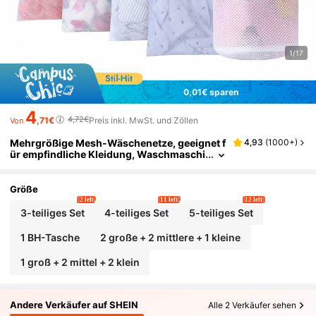
1/17
0,01€ sparen
4
4,72€
,71€
Preis inkl. MwSt. und Zöllen
Von
Mehrgrößige Mesh-Wäschenetze, geeignet f
4,93
(
1000+
)
ür empfindliche Kleidung, Waschmaschi
nen-Wäschenetze für Unterwäsche, BH
s, Socken, Lingerie, Bekleidung, Reise-Aufbe
wahrungstaschen
Größe
2 left
11 left
12 left
3-teiliges Set
4-teiliges Set
5-teiliges Set
1 BH-Tasche
2 große + 2 mittlere + 1 kleine
1 groß + 2 mittel + 2 klein
Andere Verkäufer auf SHEIN
Alle 2 Verkäufer sehen