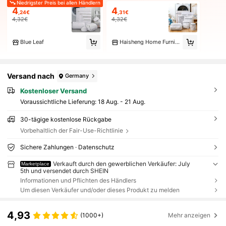
Niedrigster Preis bei allen Händlern
4
4
,24€
,31€
4,32€
4,32€
Blue Leaf
Haisheng Home Furnishings
Versand nach
Germany
Kostenloser Versand
Voraussichtliche Lieferung:
18 Aug. - 21 Aug.
30-tägige kostenlose Rückgabe
Vorbehaltlich der Fair-Use-Richtlinie
Sichere Zahlungen · Datenschutz
Verkauft durch den gewerblichen Verkäufer: July
Marketplace
5th und versendet durch SHEIN
Informationen und Pflichten des Händlers
Um diesen Verkäufer und/oder dieses Produkt zu melden
4,93
(1000+)
Mehr anzeigen