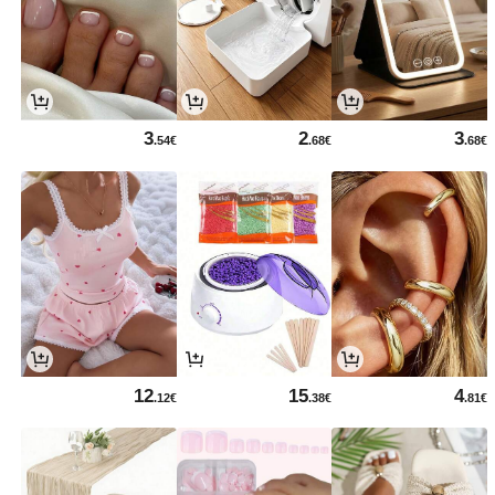
3
2
3
.54€
.68€
.68€
12
15
4
.12€
.38€
.81€