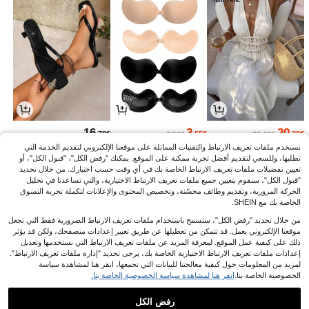
16
3
20
.78€
.55€
.29€
3.57€
20.49€
نستخدم ملفات تعريف الارتباط والتقنيات المماثلة على موقعنا الإلكتروني لتقديم الخدمة التي
تطلبها، وللسعي لتقديم أفضل تجربة ممكنة على الموقع. يمكنك "رفض الكل"، "قبول الكل"، أو
تعيين تفضيلات ملفات تعريف الارتباط الخاصة بك في أي وقت حسب اختيارك. من خلال تحديد
"قبول الكل"، سنقوم بتعيين جميع ملفات تعريف الارتباط الاختيارية، والتي تساعدنا في تحليل
الحركة المرورية، وتقديم وظائف محسّنة، وتخصيص المحتوى والإعلانات لتكملة تجربة التسوق
الخاصة بك مع SHEIN.
من خلال تحديد "رفض الكل"، ستسمح باستخدام ملفات تعريف الارتباط الضرورية فقط التي تجعل
موقعنا الإلكتروني يعمل. قد تتمكن من تعطيلها عن طريق تغيير إعدادات متصفحك، ولكن قد يؤثر
ذلك على كيفية عمل الموقع. لمعرفة المزيد عن ملفات تعريف الارتباط التي نستخدمها وتعديل
إعدادات ملفات تعريف الارتباط الاختيارية الخاصة بك، يرجى تحديد "إدارة ملفات تعريف الارتباط".
لمزيد من المعلومات حول كيفية معالجتنا للبيانات التي نجمعها، انقر هنا لمشاهدة سياسة
الخصوصية الخاصة بنا.
انقر هنا لمشاهدة سياسة الخصوصية الخاصة بنا.
3
19
3
.08€
.79€
.73€
رفض الكل