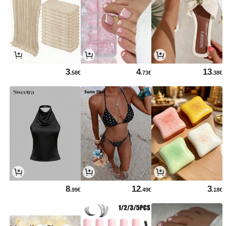
3
4
13
.58€
.73€
.38€
8
12
3
.99€
.49€
.18€