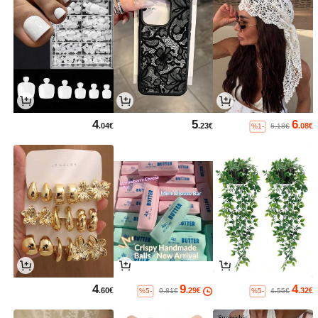
4
5
6
.04€
.23€
.08€
%1-
6.18€
4
9
4
.60€
.29€
.32€
%5-
%5-
9.81€
4.55€