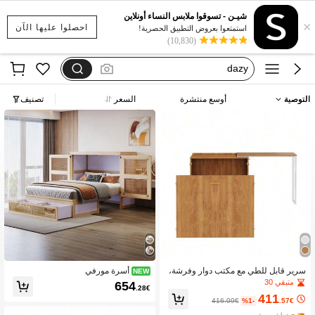
بيجامات شتوية مقاس كبير
شيـن - تسوقوا ملابس النساء أونلاين
×
motf
احصلوا عليها الآن
استمتعوا بعروض التطبيق الحصرية!
(10,830)
فستان يخفي الكرش
dazy
فستان اكمام طويله
التوصية
أوسع منتشرة
السعر
تصنيف
بيجامات شتوية مقاس كبير
motf
سرير قابل للطي مع مكتب دوار وفرشة،
أسرة مورفي
NEW
سرير حائطي موفر للمساحة مع عجلات،
متبقي 30
654
.28€
مثالي للغرف الصغيرة وغرف الضيوف وم
411
كاتب المنزل
416.09€
%1-
.57€