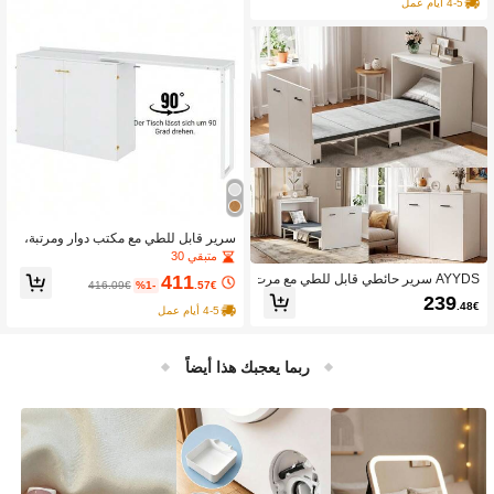
4-5 أيام عمل
سرير قابل للطي مع مكتب دوار ومرتبة،
سرير حائطي موفر للمساحة مع عجلات،
متبقي 30
مثالي للغرف الصغيرة وغرف الضيوف وم
411
AYYDS سرير حائطي قابل للطي مع مرت
كاتب المنزل
416.09€
%1-
.57€
بة - سرير حائطي موفر للمساحة مع عجلا
239
.48€
ت، 190 * 85 * 72 سم، يصل إلى 295 كج
4-5 أيام عمل
م، للشقق الصغيرة وغرف الضيوف والمك
اتب - متعدد الوظائف وثابت
ربما يعجبك هذا أيضاً