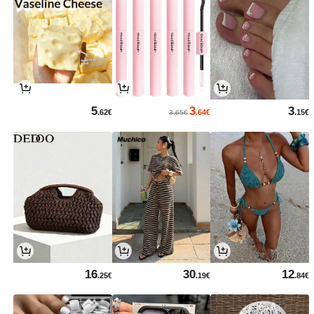
5
3
3
.62€
.64€
.15€
3.65€
16
30
12
.25€
.19€
.84€