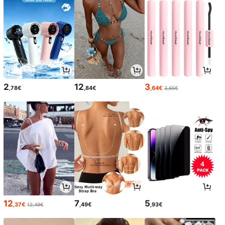
2
12
3
,78€
,84€
,64€
3,65€
12
7
5
,37€
,49€
,93€
12,49€