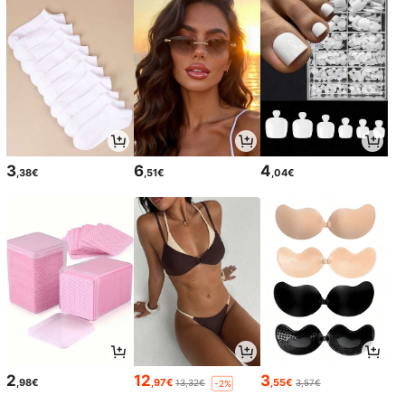
3
6
4
,38€
,51€
,04€
2
12
3
,98€
,97€
,55€
13,32€
3,57€
-2%