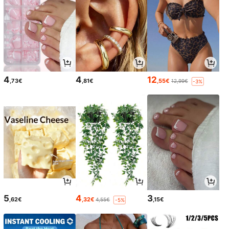
4
4
12
,73€
,81€
,55€
12,99€
-3%
5
4
3
,62€
,32€
,15€
4,55€
-5%