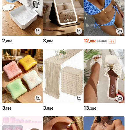
2
3
12
,68€
,68€
,86€
12,99€
-1%
3
3
13
,18€
,58€
,38€