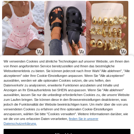
12
21
4
Wir verwenden Cookies und ähnliche Technologien auf unserer Website, um Ihnen den
,12€
,86€
,60€
22,06€
von Ihnen angeforderten Service bereitzustellen und Ihnen das bestmögliche
Webseitenerlebnis zu bieten. Sie können jederzeit nach Ihrer Wahl "Alle ablehnen", "Alle
akzeptieren" oder Ihre Cookie-Einstellungen anpassen. Wenn Sie "Alle akzeptieren"
auswählen, werden wir alle optionalen Cookies setzen, die uns helfen, den
Datenverkehr zu analysieren, erweiterte Funktionen anzubieten und Inhalte und
Anzeigen an Ihr Einkaufserlebnis bei SHEIN anzupassen. Wenn Sie "Alle ablehnen"
auswählen, lassen Sie nur die unbedingt erforderlichen Cookies zu, die unsere Website
zum Laufen bringen. Sie können diese in den Browsereinstellungen deaktivieren, was
jedoch die Funktionalität der Website beeinträchtigen kann. Um mehr über die von uns
verwendeten Cookies zu erfahren und Ihre optionalen Cookie-Einstellungen
anzupassen, wählen Sie bitte "Cookies verwalten". Weitere Informationen darüber, wie
wir die von uns erfassten Daten verarbeiten,
finden Sie in unserer
Datenschutzerklärung.
10
13
3
,88€
,99€
,08€