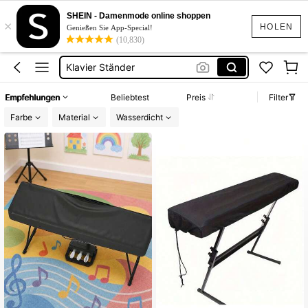
Geigen Koffer
SHEIN - Damenmode online shoppen
×
Klavier
HOLEN
Genießen Sie App-Special!
(10,830)
Keyboard Piano
Klavier Ständer
Harmonika
Empfehlungen
Beliebtest
Preis
Filter
Geigen Koffer
Farbe
Material
Wasserdicht
Klavier