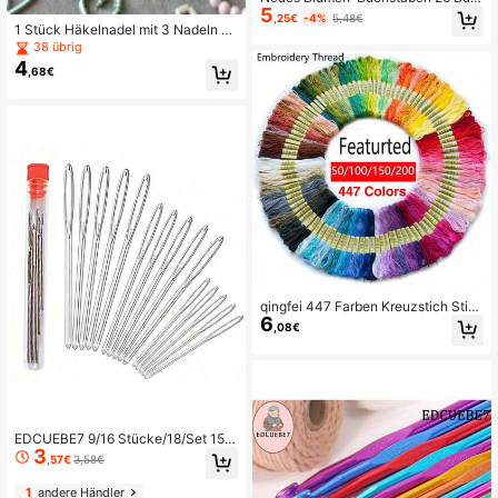
5
hstaben Stickerei-Set (beinhaltet S
,25€
-4%
5,48€
tickrahmen, Fäden, bedruckter Stof
1 Stück Häkelnadel mit 3 Nadeln St
f) 29*29cm dekorative Wandkunst,
ickerei-Werkzeuge Glitzer Paillette
38 übrig
Stickerei-Bastelgeschenk für Anfän
n-Perlen-Nadel-Haken Perlenstick
4
,68€
ger
erei Werkzeug-Set
qingfei 447 Farben Kreuzstich Stic
6
kfäden, Nähgarn für DIY Handwerk
,08€
en, ca. 8M/Stück
EDCUEBE7 9/16 Stücke/18/Set 15 g
3
roße Nadeln und 1 Aufbewahrungsb
,57€
3,58€
ox, Edelstahl Näh- und Stricknadeln
für Innendekoration, Leder, Teppich
1
andere Händler