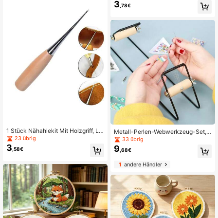
äkeln von Taschen - leere Stickerei
ahmen, Nadeln & Fäden. Perfekt für
3
,78€
- und Nadelmalerei-Leinwand mit g
Heim-/Bürodekoration. Entspannen
epunktetem Muster, strapazierfähig
des Handwerk.
es Bastelmaterial für Umhängetasc
hen, Strickprojekte, DIY-Accessoire
s, Umhängetaschenerstellung, Häk
elzubehör, Stickerei-Leinwand | Str
apazierfähiges Bastelmaterial | Gep
unktetes Muster Leinwand, Umhän
getasche Zubehör
1 Stück Nähahlekit Mit Holzgriff, Lo
Metall-Perlen-Webwerkzeug-Set, f
chstanzer, Stichahle Set, Runder U
ür Schmuck-Armband-DIY-Weben,
23 übrig
33 übrig
nd Massiver Werkzeug Für Diy Led
kreative handgefertigte Perlen-Web
3
9
,58€
,68€
er Handwerk, Schuhreparatur Diy L
werkzeuge
ederwerkzeug
1
andere Händler