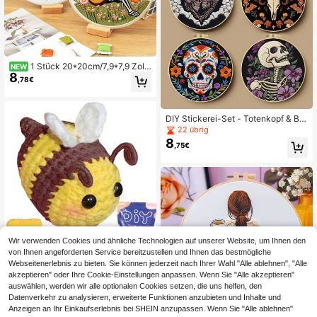
Nähen und Handarbeit
1 Stück 20*20cm/7,9*7,9 Zoll,
NEW
8
Stickerei-Set mit Spielendem Skele
,78€
tt, DIY Handgefertigtes Stickerei-S
et für Anfänger Erwachsene, Gesch
enk für Zuhause, Geschenk für Frau
en zum Nähen, inklusive Bedienung
DIY Stickerei-Set - Totenkopf & Blu
sanleitung, bedruckter Stoff, Stickra
menmuster. Geeignet für Anfänger.
22 übrig
hmen, Nadel und Faden.
Enthält Stoff, wasserlösliches Papie
8
,75€
r mit gedrucktem Muster, Anleitung,
Stickrahmen und Nadel. Tolles Ges
chenk für Freunde/Familie. Perfekt f
ür Zuhause/Büro Basteln. 20x20cm
(7.9x7.9in).
Wir verwenden Cookies und ähnliche Technologien auf unserer Website, um Ihnen den
von Ihnen angeforderten Service bereitzustellen und Ihnen das bestmögliche
YAMAXIN 1 Set süßes Bienen-Häke
Webseitenerlebnis zu bieten. Sie können jederzeit nach Ihrer Wahl "Alle ablehnen", "Alle
5
l-Strick-Starterset, Tier-Häkel-Anf
akzeptieren" oder Ihre Cookie-Einstellungen anpassen. Wenn Sie "Alle akzeptieren"
,05€
änger-Set, Erwachsenen-DIY-Häke
auswählen, werden wir alle optionalen Cookies setzen, die uns helfen, den
l-Set, enthält komplettes Material,
Datenverkehr zu analysieren, erweiterte Funktionen anzubieten und Inhalte und
Schritt-für-Schritt-Tutorialvideos, t
Anzeigen an Ihr Einkaufserlebnis bei SHEIN anzupassen. Wenn Sie "Alle ablehnen"
olles Geschenk, DIY-Handarbeit (Z