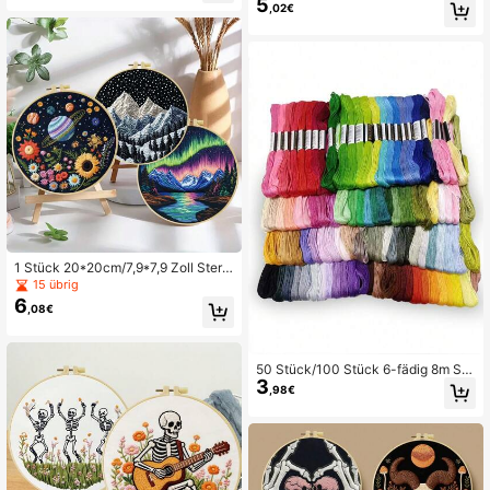
5
gerüsteter Stickerei Stift, Kleidung
,02€
-Papier, vorbedrucktes Muster auf s
Stickerei Nadeln, Nähwerkzeuge (Z
elbstklebender Vliesstoff, beinhaltet
ufällige Farbe)
wasserlöslichen Stabilisator
1 Stück 20*20cm/7,9*7,9 Zoll Stern
enhimmel Stickerei-Set, DIY handg
15 übrig
emachtes Stickerei-Set, geeignet f
6
,08€
ür Anfänger Erwachsene, Heimdeko
ration Geschenk, Geschenk für Fra
uen zum Nähen, inklusive Benutzer
handbuch, bedruckter Stoff, Stickra
50 Stück/100 Stück 6-fädig 8m Sti
hmen, Nadel und Faden
3
ckgarn, 100 Farben Polyestergarn,
,98€
zufällige Farbe Kreuzstich Garn, Re
genbogen Nähgarn, hochwertige St
ickfäden - gemischte Mehrfarbenfä
den, geeignet für Kreuzstich, Nähen
und Basteln - Nähzubehör, Twist Ti
e Beutel, passend für DIY Stickerei,