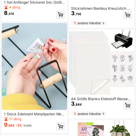
1 Set Anfänger Stickerei Set, Größe
20x20cm/7,9x7,9 Zoll, Blumenmust
4 übrig
Stickrahmen Bambus Kreuzstich Ru
er, enthält Stickerei Stoff, Anleitung,
8
3
nder Ring 8–30 Cm Für Stickerei Un
,31€
,75€
Stickrahmen, Nadel und Faden, gee
d Kreuzstich
ignet zum Verschenken an Freunde
1
andere Händler
oder Familie, auch für Heimdekorati
on oder Büro
A4 Größe Blanko Klebstoff Wasserl
3
öslicher Stickerei Stabilisator Papie
,88€
r - 1/5/10 Blatt bedruckbares mittels
tarkes Papier, geeignet für Tintenstr
1
andere Händler
1 Stück Edelstahl Metallperlen Web
ahldrucker, DIY Bastelmaterialien, S
stuhl, schwarzes tragbares Perlenar
17 übrig
tickerei Stoff, Stickerei Werkzeuge
mband für DIY
9
,58€
-1%
9,68€