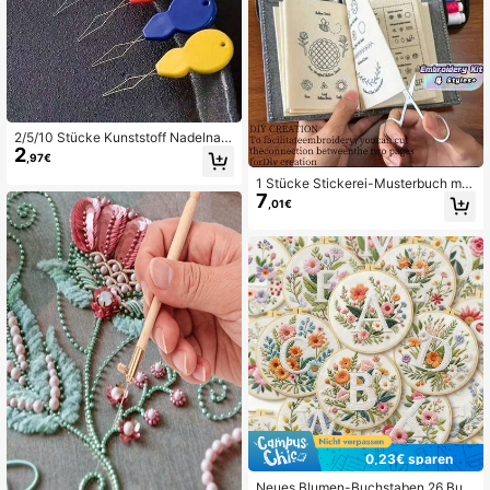
2/5/10 Stücke Kunststoff Nadelnadl
2
er, Handnähwerkzeug, geeignet für
,97€
Nähen, Stricken, Quilten, DIY Künst
1 Stücke Stickerei-Musterbuch mit
e, Zufallsfarbe
7
86 Stücken Faden und Nadeln, DIY-
,01€
Nähset-Starterset für Anfänger, Ha
ndwerkshobby, Sticken, Basteln, St
ickerei-Werkzeug, Geschenk für Ge
burtstag, Feiertag, Party, Zuhause,
Büro, Reisen, kreative Projekte
0,23€ sparen
Neues Blumen-Buchstaben 26 Buc