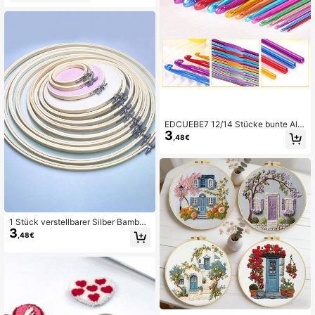
und Leinwandreparatur
EDCUEBE7 12/14 Stücke bunte Alu
3
minium Häkelnadeln, 2 mm - 8 mm
,48€
hochwertiges Stricknadel Set, geei
gnet für Anfänger, Häkler und Strick
erinnen (Farben zufällig)
1 Stück verstellbarer Silber Bambus
3
Stickrahmen, Traumfänger Rahmen
,48€
größen: 8cm/10cm/13cm/15cm/18c
m/20cm/23cm/25cm/27cm/30cm/3
4cm/36cm/40cm