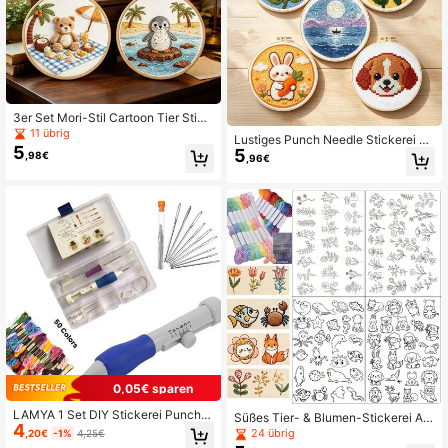
3er Set Mori-Stil Cartoon Tier Stick
erei Set für Anfänger mit Stickrahm
11 übrig
Lustiges Punch Needle Stickerei Ko
en, Fuchs/Bär/Otter Muster, Schlafz
5
5
mplett-Werkzeugset, süße Tier-, Bl
,98€
immer Fensterbank Schreibtisch Ki
,96€
umen- und Landschaftsmuster, Stre
nderzimmer Dekoration, kreatives
ssabbau Handarbeits-Materialset G
Heimgeschenk
eschenk, enthält Punch Needle + k
omplettes Werkzeug | Mit Video-Tu
torial
0,05€ sparen
LAMYA 1 Set DIY Stickerei Punch N
Süßes Tier- & Blumen-Stickerei Auf
4
adel Kit mit Aufbewahrungsbox, 50
kleber Set, geeignet für Anfänger, s
24 übrig
,20€
-1%
4,25€
Farben Fäden, 9 Stücke Nadeln, auf
elbstklebende wasserlösliche Stoff