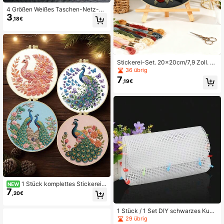
4 Größen Weißes Taschen-Netz-Bl
3
att-Set, Häkelgarn Handgefertigtes
,18€
Webmaterial-Set, Kunststoff-Form-
Häkel-Rundkissen-Formstück
Stickerei-Set. 20x20cm/7,9 Zoll. H
andgefertigt DIY mit Vogel-Design.
36 übrig
Für erwachsene Anfänger. Enthält S
7
,19€
toff, Anleitung, Stickrahmen, Nadeln
& Fäden. Tolles Geschenk für Freun
de & Familie. Heim- oder Büro-Kuns
tdekoration.
1 Stück komplettes Stickerei-
NEW
7
Set. 20x20cm/7,9x7,9 Zoll. Lustige
,20€
s Weihnachtsbaum-Design. Schöne
s Pfauen-Muster. Für erwachsene A
1 Stück / 1 Set DIY schwarzes Kuns
nfänger. Ideal als Geschenk für Feie
tstoff-Mesh-Leinwand-Blatt zum H
rtage. Beinhaltet Stoff, Anleitung, R
29 übrig