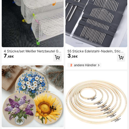
4 Stücke/set Weißer Netzbeutel Gu
55 Stücke Edelstahl-Nadeln, Stickn
7
3
rtband, Handweberei Strickmateria
adeln für Handnähen, einfaches sei
,48€
,36€
l, Kunststoffsteifigkeit Häkelnadel,
tliches Einfädeln, Nähwerkzeuge
Runde Steifheit Matte Für Diy Tasc
2
andere Händler
henherstellung