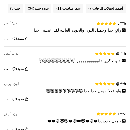
أطقم لحفلات الزفاف
(7)
سعر مناسب
(11)
جودة جيدة
(34)
حب
(5)
لون: أبيض
y***b
رائع
جدا
وجميل
اللون
والجوده
العاليه
لقد
اعجبني
جدا
مفيد
(1)
لون: أبيض
h***@
حبيت
كتير
حلووووووووووو
🤯🤯🤯🤯🤯🤯🤯🤯🤯
مفيد
(0)
لون: وردي
h***@
واو
فعلا
جميل
جدا
جدا
🥰🥰🥰🥰🥰🥰🥰🥰🥰
مفيد
(0)
لون: أبيض
k***7
جميل
جدددددا❤️😻❤️😻❤️😻❤️😻😻😻❤️❤️
مفيد
(0)