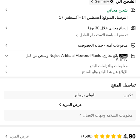
الشحن الي
Germany
شحن مجاني
التوصيل المتوقع:
أغسطس 14 - أغسطس 17
إرجاع مجاني خلال 30 يومًا
تخضع لسياسة الاستخدام العادل
مدفوعات آمنة · حماية الخصوصية
بائع تجاري: Nejlue Artificial Flowers-Plants وشحن من قبل
سوق
SHEIN
معلومات والتزامات البائع
للإبلاغ عن هذا البائع و/أو المنتج
تفاصيل المنتج
تكوين:
البولي بروبلين
عرض المزيد
معلومات السلامة وجهات الاتصال
4.90
(500+)
عرض المزيد