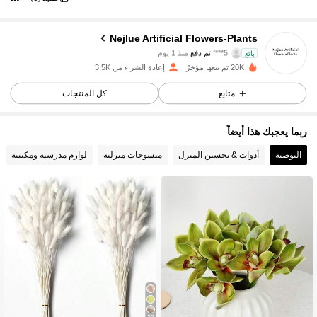
Nejlue Artificial Flowers-Plants
1.4K متابعون
4.83
f***5
تم دفع
منذ 1 يوم
بائع
j***z
تمت متابعة
منذ 1 يوم
20K تم بيعها مؤخرًا
إعادة الشراء من 3.5K
1.4K متابعون
4.83
متابع
كل المنتجات
ربما يعجبك هذا أيضاً
1.4K متابعون
4.83
التوصية
أدوات & تحسين المنزل
منسوجات منزلية
لوازم مدرسية ومكتبية
1.4K متابعون
4.83
1.4K متابعون
4.83
1.4K متابعون
4.83