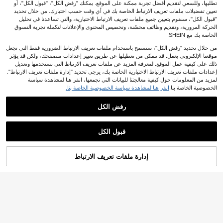
تطلبها، وللسعي لتقديم أفضل تجربة ممكنة على الموقع. يمكنك "رفض الكل"، "قبول الكل"، أو
تعيين تفضيلات ملفات تعريف الارتباط الخاصة بك في أي وقت حسب اختيارك. من خلال تحديد
"قبول الكل"، سنقوم بتعيين جميع ملفات تعريف الارتباط الاختيارية، والتي تساعدنا في تحليل
الحركة المرورية، وتقديم وظائف محسّنة، وتخصيص المحتوى والإعلانات لتكملة تجربة التسوق
الخاصة بك مع SHEIN.
من خلال تحديد "رفض الكل"، ستسمح باستخدام ملفات تعريف الارتباط الضرورية فقط التي تجعل
موقعنا الإلكتروني يعمل. قد تتمكن من تعطيلها عن طريق تغيير إعدادات متصفحك، ولكن قد يؤثر
ذلك على كيفية عمل الموقع. لمعرفة المزيد عن ملفات تعريف الارتباط التي نستخدمها وتعديل
إعدادات ملفات تعريف الارتباط الاختيارية الخاصة بك، يرجى تحديد "إدارة ملفات تعريف الارتباط".
لمزيد من المعلومات حول كيفية معالجتنا للبيانات التي نجمعها، انقر هنا لمشاهدة سياسة
الخصوصية الخاصة بنا.
انقر هنا لمشاهدة سياسة الخصوصية الخاصة بنا.
17 حزمة (510 رأس زهرة) من زهور جيب
5
5
سوفيلا صناعية وردية، بأسلوب ريفي، زهو
.86€
ر جيبسوفيلا صناعية، مناسبة لباقات الزفا
رفض الكل
60/120/240 قطعة من النباتات الاصطناع
ف المحمولة باليد، ديكور العطلات، ديكور
4
ية بطراز بوهيمي - أذناب الأرانب - متعددة
رأس السنة، ، عيد الحب، ديكور موسم الز
4.98€
%5-
.69€
الألوان، مناسبة لديكور المنزل والزفاف و
فاف، زهور صناعية خارجية، باقات ديكور ا
قبول الكل
المكتب والمقهى - هدايا عيد الحب وعيد ا
لمنزل والمكتب، زهور صناعية داخلية، ديك
لأم
ور الحديقة والفناء الخارجي، زهور صناعي
ة ربيعية
أضف إلى عربة
إدارة ملفات تعريف الارتباط
تسوق الآن
التسوق بنجاح