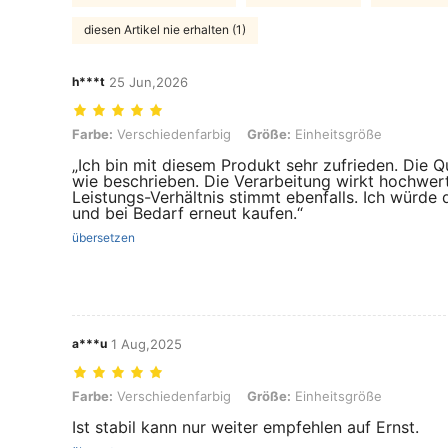
diesen Artikel nie erhalten (1)
h***t
25 Jun,2026
Farbe: Verschiedenfarbig, Größe: Einheitsgröße
Farbe:
Verschiedenfarbig
Größe:
Einheitsgröße
„Ich bin mit diesem Produkt sehr zufrieden. Die Qu
wie beschrieben. Die Verarbeitung wirkt hochwert
Leistungs-Verhältnis stimmt ebenfalls. Ich würde 
und bei Bedarf erneut kaufen.“
übersetzen
a***u
1 Aug,2025
Farbe: Verschiedenfarbig, Größe: Einheitsgröße
Farbe:
Verschiedenfarbig
Größe:
Einheitsgröße
Ist stabil kann nur weiter empfehlen auf Ernst.