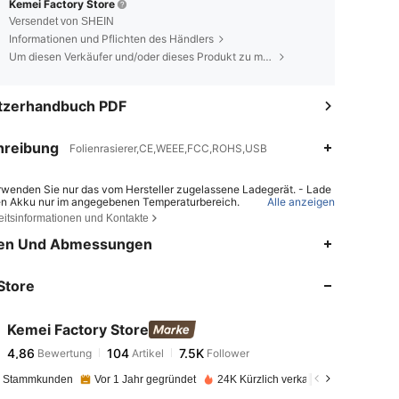
Kemei Factory Store
Versendet von SHEIN
Informationen und Pflichten des Händlers
Um diesen Verkäufer und/oder dieses Produkt zu melden
tzerhandbuch PDF
hreibung
Folienrasierer,CE,WEEE,FCC,ROHS,USB
rwenden Sie nur das vom Hersteller zugelassene Ladegerät. - Lade
en Akku nur im angegebenen Temperaturbereich.
Alle anzeigen
eitsinformationen und Kontakte
r Einsatz eines falschen Batterietyps kann zu Brand oder Explosion
 - Das Entsorgen der Batterie im Feuer oder in einem heißen Ofen so
4,86
104
7.5K
en Und Abmessungen
 Zerdrücken oder Zerschneiden der Batterie können eine Explosion
chen. - Das Lagern der Batterie bei extremer Hitze oder niedrigem L
k kann zu einer Explosion oder zum Austreten von brennbaren Flüssi
 oder Gasen führen.
Store
4,86
104
7.5K
Kemei Factory Store
4,86
104
7.5K
Bewertung
Artikel
Follower
r***6
bezahlt
Vor 1 Tag
e Stammkunden
Vor 1 Jahr gegründet
24K Kürzlich verkauft
4,86
104
7.5K