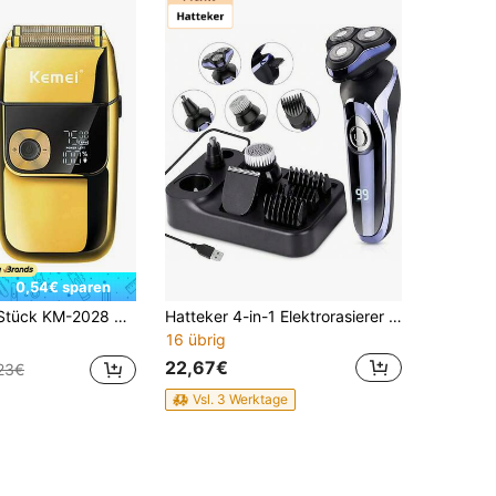
0,54€ sparen
 mit Bartschneider, kabellose Aufladung, geeignet für Glatzenträger, digitale Anzeige, 3 Klingenköpfe, Geschenk zum Vatertag/für den Freund
Hatteker 4-in-1 Elektrorasierer für Herren: Wiederaufladbarer Rotationsrasierer, Haarschneider und Nasenhaartrimmer.
16 übrig
22,67€
23€
Vsl. 3 Werktage