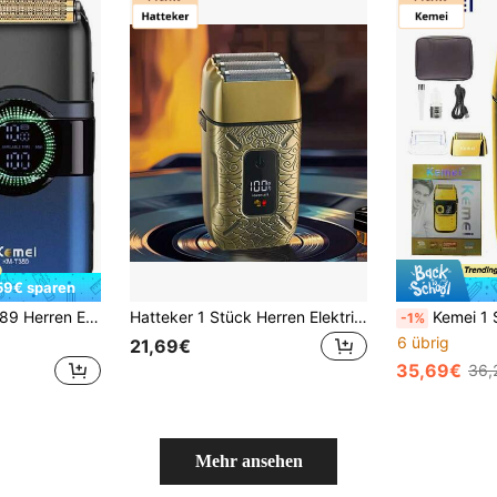
59€ sparen
kenrasur, IPX7 wasserdicht, Rotationsdesign, mit LED-Anzeige, Bartschneider, USB Typ-C Aufladung, kabellose Ausführung
Hatteker 1 Stück Herren Elektrischer Rasierer USB aufladbar 3-Kopf Haarschneider Barber Rasierer Oszillierende Metall Rasurmaschine
Kemei 1 Stück KM-2028 Herren Elektrorasierer, 3 Geschwindigkeitseinstellungen,
-1%
6 übrig
21,69€
35,69€
36,
Mehr ansehen