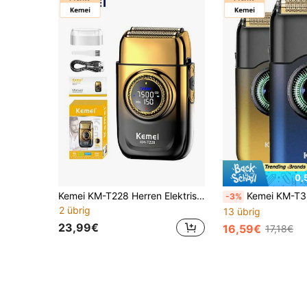
0,
Kemei KM-T228 Herren Elektrischer Rasierer, Doppel-Kopf-Oszillationsrasierer, USB (Typ-C) aufladbar, 3-stufig verstellbarer Barttrimmer, 7500 U/min, hochauflösendes digitales Display, Heimrasierer Geschenkbox, 1 Stück
Kemei KM-T389 Herren Elektrorasierer, Herren Elektrischer Rotationsrasierer, ausgestattet mit zwei schwimmenden Köpfen, Nass- und Troc
-3%
2 übrig
13 übrig
23,99€
16,59€
17,18€