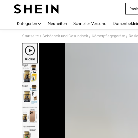
Rasi
Use up 
Kategorien
Neuheiten
Schneller Versand
Damenbeklei
Startseite
Schönheit und Gesundheit
Körperpflegegeräte
Rasie
/
/
/
Video