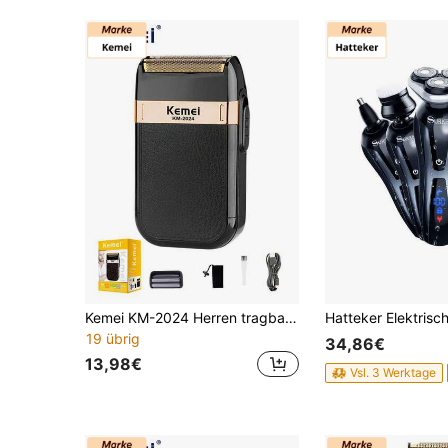
Kemei KM-2024 Herren tragbarer elektrischer Rasierer professioneller Barttrimmer USB aufladbar Gesichtsrasierer/Haarschneider Oszillationsrasierer ultra-tragbar Taschen Reise Geschäftsreise Handgepäck Rasierer Geschenk für Freund und Vatertag (1 Stück)
19 übrig
34,86€
13,98€
Vsl. 3 Werktage