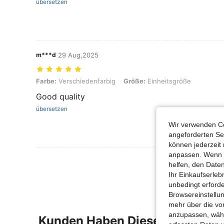
übersetzen
m***d
29 Aug,2025
Farbe: Verschiedenfarbig, Größe: Einheitsgröße
Farbe:
Verschiedenfarbig
Größe:
Einheitsgröße
Good quality
übersetzen
Wir verwenden Co
angeforderten Ser
können jederzeit 
anpassen. Wenn Si
Mehr Bewertung
helfen, den Date
Ihr Einkaufserle
unbedingt erford
Browsereinstellun
mehr über die vo
anzupassen, wähle
Kunden Haben Diese Artikel A