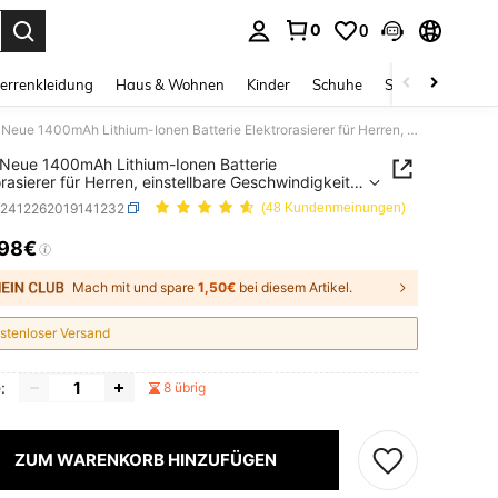
0
0
ess Enter to select.
errenkleidung
Haus & Wohnen
Kinder
Schuhe
Schmuck & Acces
Kemei Neue 1400mAh Lithium-Ionen Batterie Elektrorasierer für Herren, einstellbare Geschwindigkeit, Hin- und Herbewegung Rasierer, leistungsstarker Motor, entfernt Gesichtshaar mühelos, tolles Geburtstagsgeschenk KM-T228
Neue 1400mAh Lithium-Ionen Batterie
orasierer für Herren, einstellbare Geschwindigkeit,
nd Herbewegung Rasierer, leistungsstarker Motor,
b2412262019141232
(48 Kundenmeinungen)
nt Gesichtshaar mühelos, tolles
tstagsgeschenk KM-T228
,98€
ICE AND AVAILABILITY
Mach mit und spare
1,50€
bei diesem Artikel.
stenloser Versand
:
8 übrig
ZUM WARENKORB HINZUFÜGEN