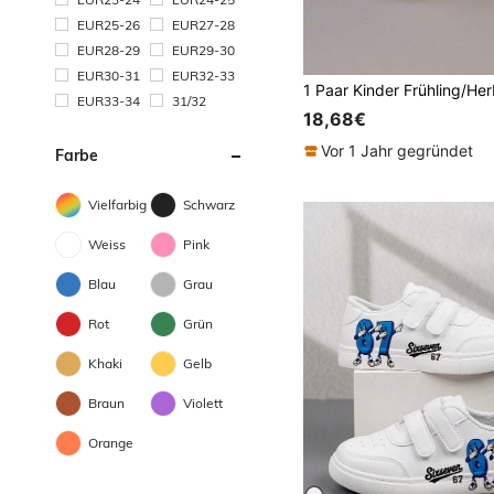
EUR25-26
EUR27-28
EUR28-29
EUR29-30
EUR30-31
EUR32-33
EUR33-34
31/32
18,68€
Vor 1 Jahr gegründet
Farbe
Vielfarbig
Schwarz
Weiss
Pink
Blau
Grau
Rot
Grün
Khaki
Gelb
Braun
Violett
Orange