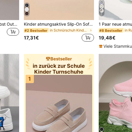
7
1 Paar Kinder Frühling/Herbst Outdoor Sportschuhe, modische rutschfeste lässige Laufschuhe, leichte Sportschuhe
Kinder atmungsaktive Slip-On Soft-Bottom bequeme Lässig-Sneaker, Frühling/Herbst
in Schnürschuh Kinder Turnschuhe
#2 Bestseller
#8 Bestseller
17,31€
19,48€
Viele Stammk
Bestseller
in zurück zur Schule
Kinder Turnschuhe
1