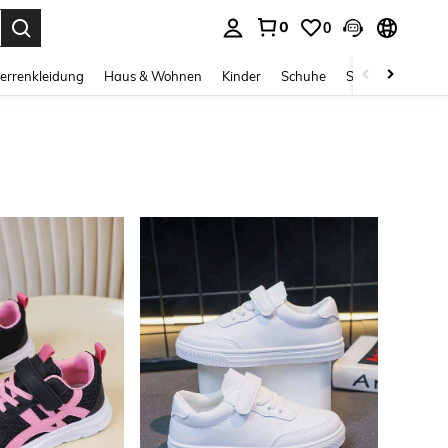
0
0
ess Enter to select.
errenkleidung
Haus & Wohnen
Kinder
Schuhe
Schmuck & Acces