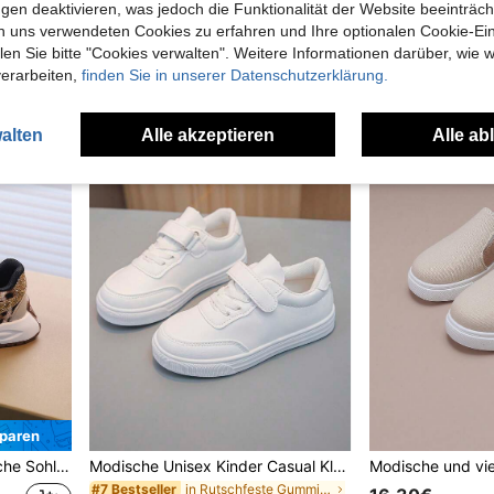
gen deaktivieren, was jedoch die Funktionalität der Website beeinträc
in Atmungsaktiv Kinder Turnschuhe
in Atmungsaktiv Kinder Turnschuhe
in zurück zur Schule Kinder Turnschuhe
#1 Bestseller
#8 Bestseller
n uns verwendeten Cookies zu erfahren und Ihre optionalen Cookie-Ei
16,65€
16,07€
in Atmungsaktiv Kinder Turnschuhe
n Sie bitte "Cookies verwalten". Weitere Informationen darüber, wie w
verarbeiten,
finden Sie in unserer Datenschutzerklärung.
alten
Alle akzeptieren
Alle ab
paren
est Lässig Sportschuhe
Modische Unisex Kinder Casual Klettverschluss Sportschuhe, weiße Sneaker, geeignet für die Schulanfang
in Rutschfeste Gummi-Außensohle Kinder Turnschuhe
#7 Bestseller