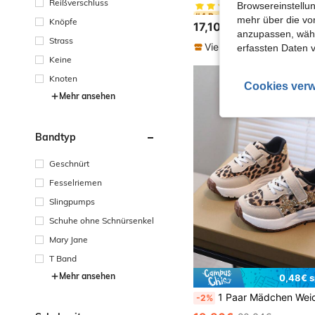
Reißverschluss
Browsereinstellun
#4 Bestseller
#4 Bestseller
mehr über die vo
(1000+)
(1000+)
Knöpfe
17,10€
#4 Bestseller
anzupassen, wähle
Strass
(1000+)
Viele Stammkunden
erfassten Daten 
Keine
Knoten
Cookies verw
Mehr ansehen
Bandtyp
Geschnürt
Fesselriemen
Slingpumps
Schuhe ohne Schnürsenkel
Mary Jane
T Band
Mehr ansehen
0,48€ s
1 Paar Mädchen Weiche Sohle Mode Vielseitig Outdoor Rutschf
-2%