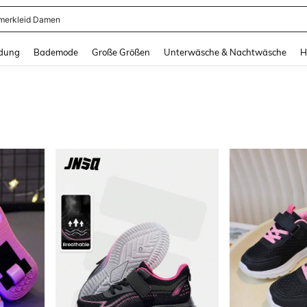
erkleid Damen
and down arrow keys to navigate search Zuletzt gesucht and Suche und Finde. Pr
dung
Bademode
Große Größen
Unterwäsche & Nachtwäsche
H