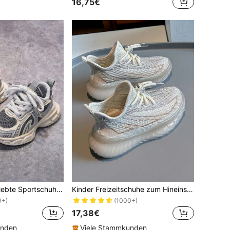
16,75€
1 Paar Kinder Beliebte Sportschuhe, Herbst/Winter Neue Mesh atmungsaktive Jungen Weiche Sohle Rutschfeste Freizeitschuhe, Mädchen Schuhe, Sneaker
Kinder Freizeitschuhe zum Hineinschlüpfen, Frühlings- und Herbstsportschuhe, Unisex Fashion Sneakers
0+)
(1000+)
17,38€
unden
Viele Stammkunden