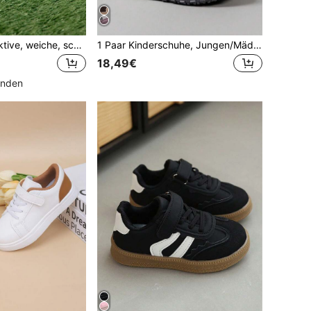
1 Paar atmungsaktive, weiche, schnelltrocknende, leichte Freizeitschuhe für Kinder, geeignet zum Laufen und Gehen, gestrickte Sportschuhe
1 Paar Kinderschuhe, Jungen/Mädchen Schulsportschuhe, neue Frühlings-/Herbst-Freizeitschuhe, unisex Studentenschuhe, Basketballschuhe, geeignet für Alltag, Lässig, Reisen, alle Jahreszeiten
18,49€
unden