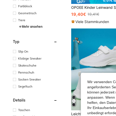
0,01€ s
Farbblock
Geometrisch
19,40€
19,41€
Tiere
Viele Stammkunden
Mehr ansehen
Typ
Slip On
Klobige Sneaker
Skateschuhe
Rennschuh
Socken Sneaker
Wir verwenden Co
Segeltuch
angeforderten Ser
können jederzeit 
anpassen. Wenn Si
Details
helfen, den Date
Ihr Einkaufserle
Taschen
#4 Bestseller
unbedingt erford
(1000+)