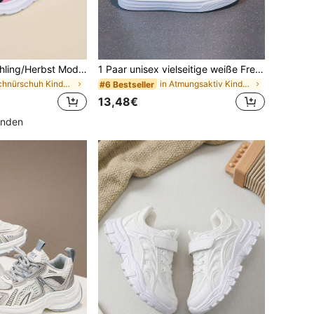
1 Paar Kinder Frühling/Herbst Mode Bequeme Minimalistische Mesh Atmungsaktive Innen-/Außenbereich Lässig Lauf- und Sportschuhe
1 Paar unisex vielseitige weiße Freizeitschuhe, flach, mit Klettverschluss, bequem & atmungsaktiv, ideal für Studenten, Campus-Stil Sportschuhe, einfarbige flache Schuhe
in Schnürschuh Kinder Turnschuhe
in Atmungsaktiv Kinder Turnschuhe
#6 Bestseller
13,48€
unden