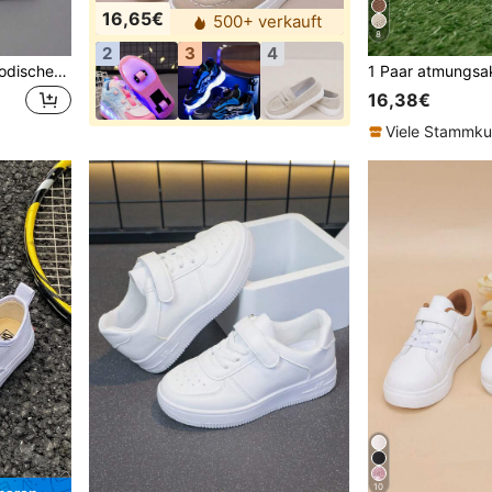
16,65€
500+ verkauft
8
2
3
4
1 Paar erschwingliche & modische Casual Sportschuhe für Kinder, strapazierfähige Basketball Sneaker geeignet für den täglichen Gebrauch und Outdoor-Aktivitäten, Weihnachtsgeschenk, Outdoor-Spielschuhe, lustig gestaltete Schuhe, cartoon-bedruckte Schuhe, atmungsaktive Stoffschuhe, flexible Sohle, Kinder Sportschuhe, Feriengeschenk, 2D flach
16,38€
Viele Stammk
10