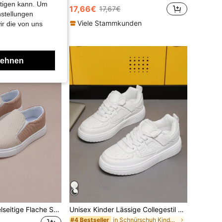
htigen kann. Um
in zurück zur Schule Kinder Turnschuhe
17,66€
17,67€
nstellungen
Viele Stammkunden
ir die von uns
lehnen
Modische und vielseitige Flache Schuhe für Kinder, leichte Slip-On Lässig Sneaker mit Niedrigem Schaft
Unisex Kinder Lässige Collegestil atmungsaktive rutschfeste leichte bequeme Low-Top Athletik Lauf Sport Sneaker
in Schnürschuh Kinder Turnschuhe
#4 Bestseller