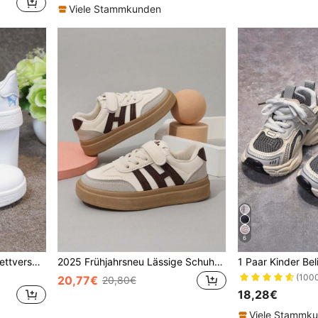
Viele Stammkunden
6
1 Paar Kinder vielseitige Klettverschluss Lässig Weiße Sneaker, bequeme atmungsaktive Cartoon bestickte Flache Studentenschuhe, Campus Stil Flache Schuhe, modisch Lässig süß niedliche Laufschuhe
2025 Frühjahrsneu Lässige Schuhe für Jungen und Mädchen, Kinder Unisex vielseitige Skaterschuhe
(100
20,77€
20,80€
18,28€
Viele Stammk