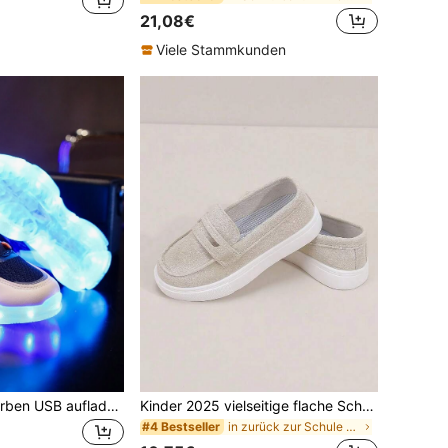
21,08€
Viele Stammkunden
GUANGLAN 7-Farben USB aufladbare LED leuchtende Schuhe, Jungen Sportschuhe für Kleinkinder/Kleine/Große Kinder, atmungsaktives Mesh, Drehknopf, Cartoon Design, geeignet für Frühling/Sommer/Herbst, Unisex, Schwarzer Stilvoller, blinkende LED Sneaker
Kinder 2025 vielseitige flache Schuhe, leichte Low-Top Lässige Schuhe
in zurück zur Schule Kinder Turnschuhe
#4 Bestseller