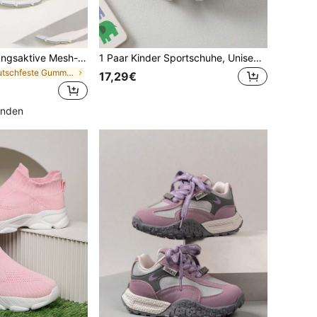
1 Paar neue atmungsaktive Mesh-Kindersportschuhe für den Frühling, leichte lässige Vintage-Chunky-Sneaker für Mädchen, rutschfeste Laufschuhe für Jungen, Schulanfang
1 Paar Kinder Sportschuhe, Unisex Mode Lässig Sneaker, geeignet für alle Jahreszeiten, vielseitige weiße Schuhe
in Rutschfeste Gummi-Außensohle Kinder Turnschuhe
17,29€
unden