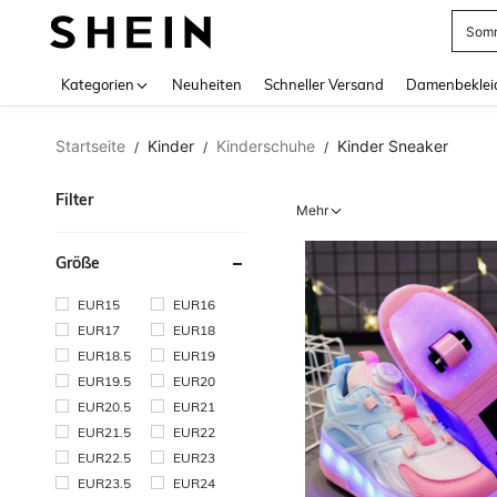
Somm
Use up 
Kategorien
Neuheiten
Schneller Versand
Damenbeklei
Startseite
Kinder
Kinderschuhe
Kinder Sneaker
/
/
/
Filter
Mehr
Größe
EUR15
EUR16
EUR17
EUR18
EUR18.5
EUR19
EUR19.5
EUR20
EUR20.5
EUR21
EUR21.5
EUR22
EUR22.5
EUR23
EUR23.5
EUR24