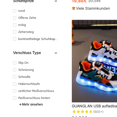
19,86€
Schuhspitze
20,34€
Viele Stammkunden
rund
Offene Zehe
eckig
Zehensteg
kontrastfarbige Schuhkapp
e
Verschluss Type
Slip On
Schnürung
Schnalle
Hakenschlaufe
seitlicher Reißverschluss
Reißverschluss hinten
Mehr ansehen
(500+)