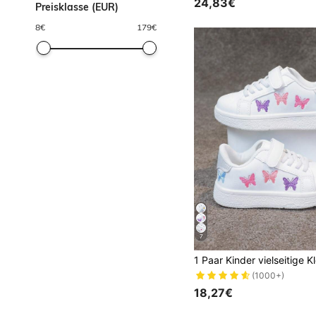
24,83€
Preisklasse (EUR)
8
€
179
€
7
(1000+)
18,27€