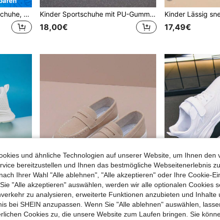
paren
OPOEE Kinder Leinwand Schuhe, koreanische Frühjahrs- und Herbst-Version, einfach stilvolle, modische Low-Cut Freizeitschuhe, klassische weiße Sportschuhe für Sport, Skateboarding und Freizeitkleidung
Kinder Sportschuhe mit PU-Gummisohle, rutschfest, Klettverschluss, für Outdoor-Lässig- und Spaziergänge, Sneaker
18,00€
17,49€
okies und ähnliche Technologien auf unserer Website, um Ihnen den 
vice bereitzustellen und Ihnen das bestmögliche Webseitenerlebnis zu
nach Ihrer Wahl "Alle ablehnen", "Alle akzeptieren" oder Ihre Cookie-Ei
e "Alle akzeptieren" auswählen, werden wir alle optionalen Cookies s
nverkehr zu analysieren, erweiterte Funktionen anzubieten und Inhalte
bnis bei SHEIN anzupassen. Wenn Sie "Alle ablehnen" auswählen, lassen
in Atmungsaktiv Kinder Turnschuhe
erlichen Cookies zu, die unsere Website zum Laufen bringen. Sie könne
Leichte, atmungsaktive Kinder Sportlaufschuhe für den Lässig Einsatz, Sommer
Kinder Mode 2025 vielseitige flache Lässig Sneaker, leichte Low-Top Sportschuhe