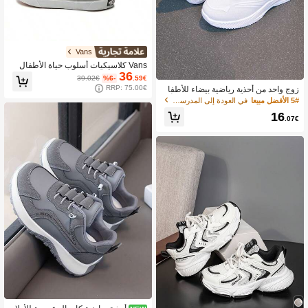
Vans
Vans كلاسيكيات أسلوب حياة الأطفال
36
39.02€
%6-
.59€
RRP: 75.00€
زوج واحد من أحذية رياضية بيضاء للأطفا
ل، أحذية رياضية شبكية قابلة للتنفس، أحذ
5# الأفضل مبيعا
في العودة إلى المدرسة أحذية رياضية للأطفال
ية جري متعددة الاستخدامات بنعل ناعم وإ
16
غلاق بخطاف وحلقة للارتداء اليومي والمد
.07€
رسي، أحذية تنس لجميع الفصول (المقا
س صغير، نوصي بطلب مقاس أكبر)