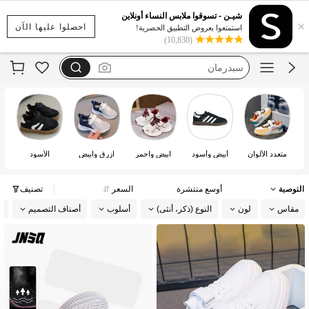
cozy pixies
شيـن - تسوقوا ملابس النساء أونلاين
×
مجموعه
احصلوا عليها الآن
استمتعوا بعروض التطبيق الحصرية!
(10,830)
سبدرمان
مجموعة
كولونات
cozy pixies
متعدد الألوان
أبيض وأسود
ابيض واحمر
ازرق وابيض
الأسود
التوصية
أوسع منتشرة
السعر
تصنيف
مقاس
لون
النوع (ذكر، أنثى)
أسلوب
أصناف التصميم
ن