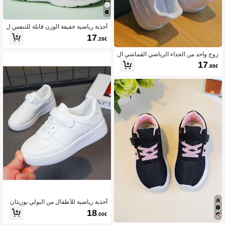
أحذية رياضية خفيفة الوزن قابلة للتنفس ل
لأطفال، صيفية
17
.28€
زوج واحد من الحذاء الرياضي القماشي ال
ناعم للأطفال/الأطفال المتسكعين الموح
17
.88€
د الجنس
أحذية رياضية للأطفال من البولي يوريثان
والمطاط بنعل مانع للانزلاق مع مشبك خ
18
.00€
طاف وحلقة للمشي الكاجوال في الهواء ا
لطلق