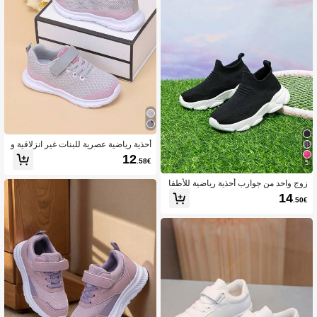
أحذية رياضية عصرية للبنات غير انزلاقية و
قابلة للتنفس، للأطفال، للطلاب
12
.58€
5
زوج واحد من جوارب أحذية رياضية للأطفا
ل، تصميم سهل الارتداء، خفيف الوزن وقا
14
.50€
بل للتنفس، أحذية الجري، أحذية كاجوال ع
صرية بنمط محبوك جديد