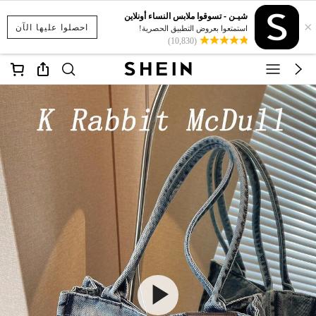
شيـن - تسوقوا ملابس النساء أونلاين
×
احصلوا عليها الآن
استمتعوا بعروض التطبيق الحصرية!
(10,830)