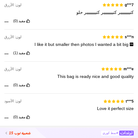
لون: الأزرق
g***7
كتيييييييير
كتيييييييير
كتيييييييير
حلو
مفيد
(0)
لون: الأزرق
s***n
I
like
it
but
smaller
then
photos
I
wanted
a
bit
big
مفيد
(1)
لون: الأزرق
m***e
This
bag
is
ready
nice
and
good
quality
مفيد
(0)
لون: الأسود
t***5
Love
it
perfect
size
مفيد
(0)
شعبية
توب 15
#نمط كوري