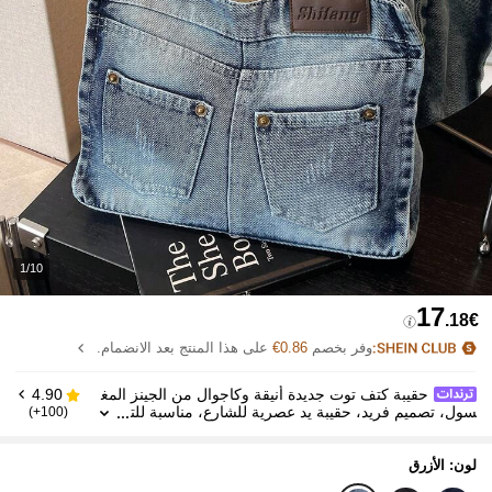
1/10
17
.18€
وفر بخصم
0.86€
على هذا المنتج بعد الانضمام.
حقيبة كتف توت جديدة أنيقة وكاجوال من الجينز المغ
4.90
سول، تصميم فريد، حقيبة يد عصرية للشارع، مناسبة للت
(100+)
سوق والتنقل، مثالية لفتاة الكاوبوي
لون: الأزرق