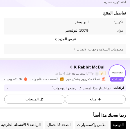
أناقة كورية عصرية!
تفاصيل المنتج
تكوين:
البوليستر
مواد:
100% البوليستر
عرض المزيد
21K متابعون
4.83
معلومات السلامة وجهات الاتصال
21K متابعون
4.83
K Rabbit McDull
بائع
b***e
تمت متابعة
قبل 4 ساعة
عملاء متكررون بشكل كبير
تأسست منذ عام واحد
97K تم بيعها مؤخرًا
21K متابعون
4.83
تم اختيار هذا المتجر كـ
「متجر التوجهات」
متابع
كل المنتجات
21K متابعون
4.83
ربما يعجبك هذا أيضاً
21K متابعون
4.83
التوصية
ملابس واكسسوارات
الصحة & الجمال
الرياضة & الأنشطة الخارجية