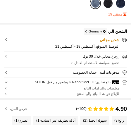
متبقي 19
الشحن الي
Germany
شحن مجاني
التوصيل المتوقع:
أغسطس 18 - أغسطس 21
إرجاع مجاني خلال 30 يومًا
تخضع لسياسة الاستخدام العادل
مدفوعات آمنة · حماية الخصوصية
بائع تجاري: K Rabbit McDull وشحن من قبل SHEIN
سوق
معلومات والتزامات البائع
للإبلاغ عن هذا البائع و/أو المنتج
4.90
(100+)
عرض المزيد
رائع
(3)
سهولة الحمل
(2)
أناقة بطريقة غير اعتيادية
(1)
عصري
(1)