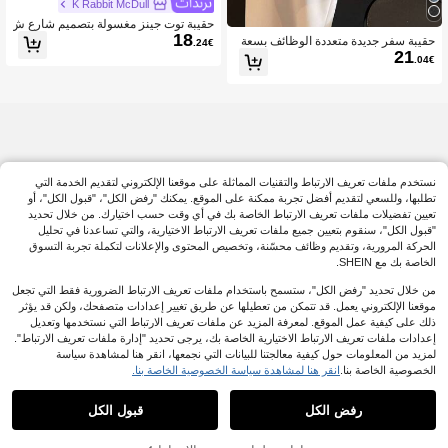
K Rabbit McDull
حقيبة توت جينز مغسولة بتصميم شارع ش
18
خصي موضة جديدة، حقيبة ظهر متعددة ال
حقيبة سفر جديدة متعددة الوظائف بسعة
.24€
وظائف قابلة للتحويل، حقيبة كتف متعددة
21
كبيرة للتنقل، حقيبة توت، زخرفة معدنية،
.04€
الاستخدامات للتنقل بسعة كبيرة
خياطة مرقعة، حقيبة الأم، حقيبة موضة كا
جوال للطلاب للجنسين، حقيبة سفر للأزوا
ج بأسلوب بانك، هدية عيد الحب، حقيبة س
فر من قماش مقاوم للماء
نستخدم ملفات تعريف الارتباط والتقنيات المماثلة على موقعنا الإلكتروني لتقديم الخدمة التي
تطلبها، وللسعي لتقديم أفضل تجربة ممكنة على الموقع. يمكنك "رفض الكل"، "قبول الكل"، أو
تعيين تفضيلات ملفات تعريف الارتباط الخاصة بك في أي وقت حسب اختيارك. من خلال تحديد
"قبول الكل"، سنقوم بتعيين جميع ملفات تعريف الارتباط الاختيارية، والتي تساعدنا في تحليل
الحركة المرورية، وتقديم وظائف محسّنة، وتخصيص المحتوى والإعلانات لتكملة تجربة التسوق
الخاصة بك مع SHEIN.
من خلال تحديد "رفض الكل"، ستسمح باستخدام ملفات تعريف الارتباط الضرورية فقط التي تجعل
موقعنا الإلكتروني يعمل. قد تتمكن من تعطيلها عن طريق تغيير إعدادات متصفحك، ولكن قد يؤثر
ذلك على كيفية عمل الموقع. لمعرفة المزيد عن ملفات تعريف الارتباط التي نستخدمها وتعديل
إعدادات ملفات تعريف الارتباط الاختيارية الخاصة بك، يرجى تحديد "إدارة ملفات تعريف الارتباط".
لمزيد من المعلومات حول كيفية معالجتنا للبيانات التي نجمعها، انقر هنا لمشاهدة سياسة
الخصوصية الخاصة بنا.
انقر هنا لمشاهدة سياسة الخصوصية الخاصة بنا.
رفض الكل
قبول الكل