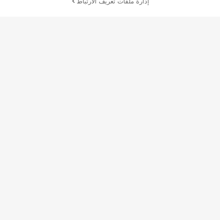
إدارة ملفات تعريف الارتباط
أضف إلى عربة التسوق بنجاح