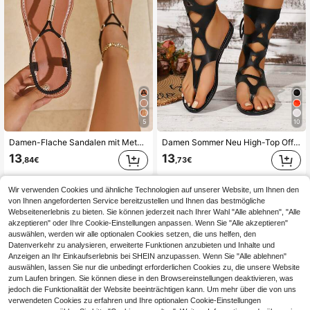
5
10
Damen-Flache Sandalen mit Metallverzierung und T-Riemen, Zehentrenner-Sandalen mit elastischem Knöchelriemen, lässige römische Schuhe für Sommer, Strand und Urlaub
Damen Sommer Neu High-Top Offene Zehen Schnürdesign Ausgeschnitten Nieten Besetzt Bequeme Mode Lässig Römische Sandalen, Flip Flops
13
13
,84€
,73€
Wir verwenden Cookies und ähnliche Technologien auf unserer Website, um Ihnen den
von Ihnen angeforderten Service bereitzustellen und Ihnen das bestmögliche
Webseitenerlebnis zu bieten. Sie können jederzeit nach Ihrer Wahl "Alle ablehnen", "Alle
akzeptieren" oder Ihre Cookie-Einstellungen anpassen. Wenn Sie "Alle akzeptieren"
auswählen, werden wir alle optionalen Cookies setzen, die uns helfen, den
Datenverkehr zu analysieren, erweiterte Funktionen anzubieten und Inhalte und
Anzeigen an Ihr Einkaufserlebnis bei SHEIN anzupassen. Wenn Sie "Alle ablehnen"
auswählen, lassen Sie nur die unbedingt erforderlichen Cookies zu, die unsere Website
zum Laufen bringen. Sie können diese in den Browsereinstellungen deaktivieren, was
jedoch die Funktionalität der Website beeinträchtigen kann. Um mehr über die von uns
verwendeten Cookies zu erfahren und Ihre optionalen Cookie-Einstellungen