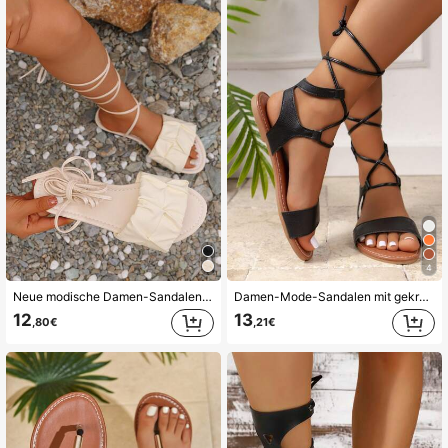
95 Follower
4,76
4
Neue modische Damen-Sandalen mit flacher Sohle, offener Zehenpartie, glänzendem Mikrofaserstoff, für Frühling und Sommer, in großen Größen, vielseitig einsetzbar, mit langen Schnürriemen im römischen Stil, für Party, Date, Urlaub, Strand, Meeresufer, Bankett, Schuhe (fällt groß aus)
Damen-Mode-Sandalen mit gekreuzten Riemen, lässig und vielseitig, mit rundem Zehenbereich, schlichtes Design, sexy Damenschuhe, schwarze Polka-Dot-Schnürsandalen, flache Sandalen mit Schnürung, offene Zehenpartie, Strandschuhe für Damen
12
13
,80€
,21€