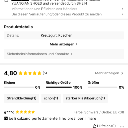
YUANQIAN SHOES und versendet durch SHEIN
Informationen und Pflichten des Händlers
Um diesen Verkäufer und/oder dieses Produkt zu melden
Produktdetails
Details:
Kreuzgurt, Rüschen
Mehr anzeigen
Sicherheitsinformationen und Kontakte
4,80
(5)
Mehr anzeigen
Kleiner
Richtige Größe
Größer
0%
100%
0%
Strandkleidung
(1)
schön
(1)
starker Plastikgeruch
(1)
g***o
Farbe: Schwarz / Größe: EUR38
belli
calzano
perfettamente
li
ho
presi
per
il
mare
Hilfreich
(0)