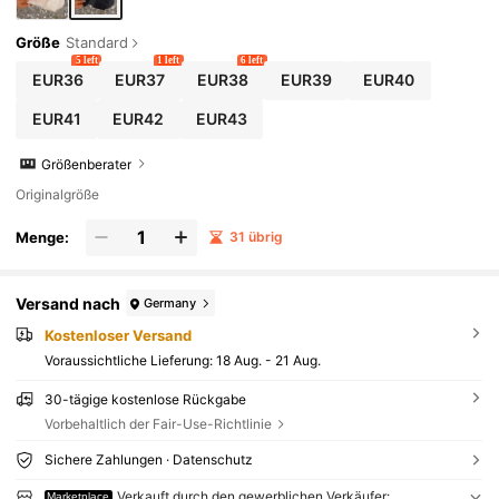
Größe
Standard
5 left
1 left
6 left
EUR36
EUR37
EUR38
EUR39
EUR40
EUR41
EUR42
EUR43
Größenberater
Originalgröße
Menge:
31 übrig
Versand nach
Germany
Kostenloser Versand
Voraussichtliche Lieferung:
18 Aug. - 21 Aug.
30-tägige kostenlose Rückgabe
Vorbehaltlich der Fair-Use-Richtlinie
Sichere Zahlungen · Datenschutz
Verkauft durch den gewerblichen Verkäufer:
Marketplace