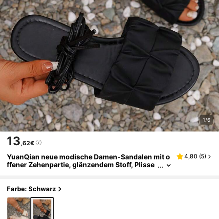
1/6
13
,62€
YuanQian neue modische Damen-Sandalen mit o
4,80
(
5
)
ffener Zehenpartie, glänzendem Stoff, Plisse
e und Schnürung mit langem Band, flach, viel
seitig für Frühling/Sommer, geeignet für Zuhaus
e, Pendeln, Dates, Urlaub, Strand und Küste, Sch
Farbe: Schwarz
warz, Apricot