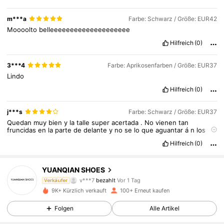
m***a
Farbe: Schwarz / Größe: EUR42
Moooolto
belleeeeeeeeeeeeeeeeeeee
Hilfreich
(0)
3***4
Farbe: Aprikosenfarben / Größe: EUR37
Lindo
Hilfreich
(0)
j***s
Farbe: Schwarz / Größe: EUR37
Quedan
muy
bien
y
la
talle
super
acertada
.
No
vienen
tan
fruncidas
en
la
parte
de
delante
y
no
se
lo
que
aguantar
á
n
los
cordeles
tras
varios
usos
y
caminatas
.
Pero
sientan
muy
bonitas
.
Hilfreich
(0)
Lo
malo
,
huelen
muy
fuerte
a
pl
á
stico
.
YUANQIAN SHOES
95 Follower
4,76
v***7
bezahlt
Vor 1 Tag
Verkäufer
e***3
ist
Vor 1 Tag
gefolgt
9K+ Kürzlich verkauft
100+ Erneut kaufen
95 Follower
4,76
Folgen
Alle Artikel