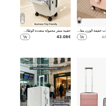
حقيبة سفر بعجلات خفيفة الوزن مقاس 14 بوصة، حقيبة بسحاب وأقفال رقمية متعددة الوظائف للسفر والتصوير الخارجي
حقيبة سفر محمولة متعددة الوظائف بفتحة أمامية 20 بوصة، خطاف جانبي، تصميم فصل جاف ورطب، سعة كبيرة، مناسبة للسفر للأعمال والتخرج
43.08€
67