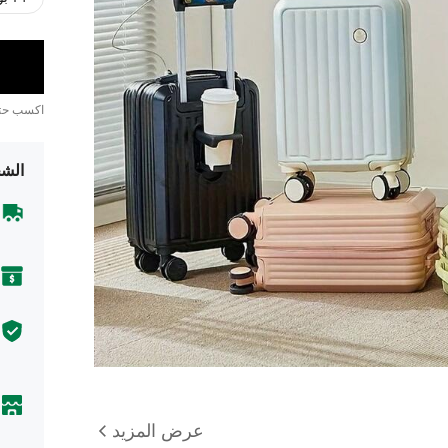
اكسب ح
الشح
عرض المزيد