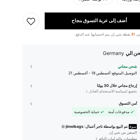
أضف إلى عربة التسوق بنجاح
تى
81
نقطة شي إن يتم احتسابها عند الدفع.
ن الي
Germany
شحن مجاني
التوصيل المتوقع:
أغسطس 18 - أغسطس 21
إرجاع مجاني خلال 30 يومًا
تخضع لسياسة الاستخدام العادل
أمن التسوق
مدفوعات آمنة
حماية الخصوصية
سوق
تم البيع بواسطة تاجر أعمال: jimeibags
السفن من شي إن
معلومات والتزامات البائع