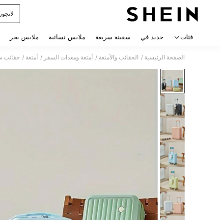
لانجور
 navigate search
فئات
جديد في
سفينة سريعة
ملابس نسائية
ملابس بحر
/
/
/
/
الصفحة الرئيسية
الحقائب والأمتعة
أمتعة ومعدات السفر
أمتعة
حقائب س