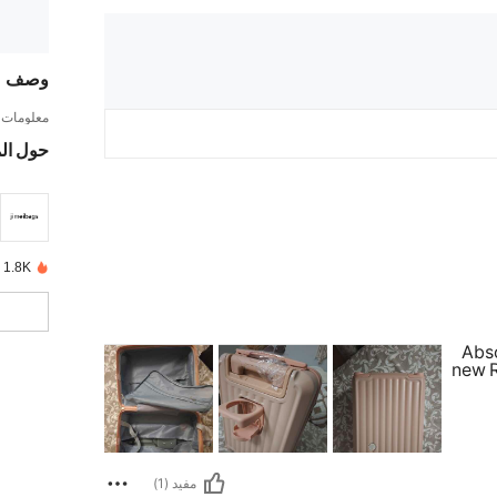
وصف
معلومات ا
حول ال
1.8K تم بيعها مؤخرًا
Abso
new R
مفيد (1)