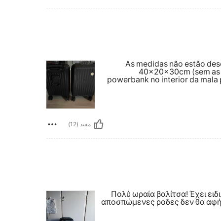
As medidas não estão des
40x20x30cm (sem as r
powerbank no interior da mala
مفيد (12)
Πολύ ωραία βαλίτσα! Έχει ειδ
αποσπώμενες ροδες δεν θα αφήσ