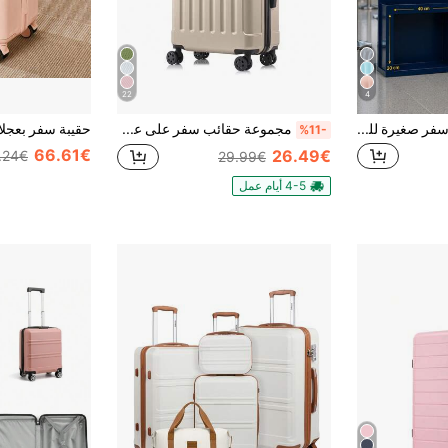
22
4
VITAL VYING حقيبة سفر صغيرة للرحلات الجوية Ryanair، 40x30x20 سم، مصنوعة من مادة ABS، مع عجلات قابلة للفصل.
مجموعة حقائب سفر على عجلات من YONSLY، حقيبة سفر خفيفة الوزن من ABS، مجموعة حقائب سفر للحمل، عجلات دوارة 360 درجة، قفل تركيبة TSA، مجموعة حقائب سفر مكونة من 3 قطع، المقاسات M، L و XL
%11-
66.61€
26.49€
.24€
29.99€
4-5 أيام عمل