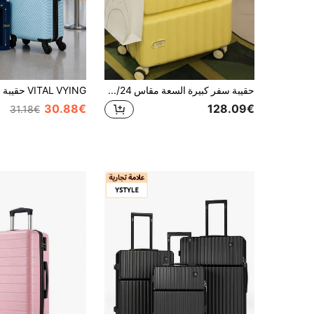
حقيبة سفر كبيرة السعة مقاس 20/24 بوصة مع جيب للكمبيوتر المحمول، خطاف، عجلات دوارة 360 درجة، قفل مضاد للسرقة TSA - مثالية للسفر التجاري، مناسبة للرجال والنساء، هدية رائعة للمسافرين، مزودة بمنفذ USB، من الأمام، حقيبة سفر محمولة، مثالية للسفر والدراسة والعطلات والشهر العسل والعطلات والسفر والاكسسوارات والهدايا للطلاب والأزواج
30.88€
128.09€
31.18€