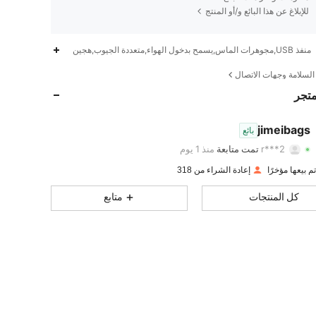
للإبلاغ عن هذا البائع و/أو المنتج
منفذ USB,مجوهرات الماس,يسمح بدخول الهواء,متعددة الجيوب,هجين
1K
8
4.88
لسلامة وجهات الاتصال
1K
8
4.88
متجر
1K
8
4.88
jimeibags
بائع
r***2
تمت متابعة
منذ 1 يوم
1K
8
4.88
تقييم
قطع
متابعون
إعادة الشراء من 318
1K
8
4.88
كل المنتجات
متابع
1K
8
4.88
1K
8
4.88
1K
8
4.88