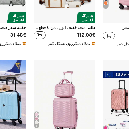
7
سفر
طقم أمتعة خفيف الوزن من 6 قطع - حقائب سفر ذات 4 عجلات مع قفل تركيبة TSA تشمل حقائب تروللي بأحجام 20 بوصة و24 بوصة و28 بوصة وحقيبة زينة 12 بوصة وحقيبة رياضية وحقيبة مستحضرات للسفر
31.48€
112.08€
عملاء متكررون بشكل كبير
عملاء متكررو
ل كبير
6