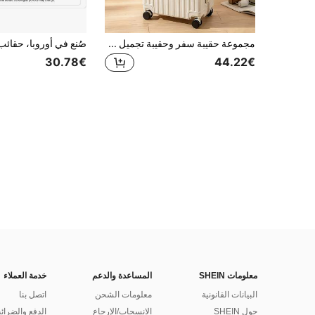
مجموعة حقيبة سفر وحقيبة تجميل من ABS بقشرة صلبة مقاس 18 بوصة مع قفل TSA وخطاف جانبي، حقيبة سفر متعددة الألوان أنيقة للسفر للأعمال.
30.78€
44.22€
معلومات SHEIN
المساعدة والدعم
خدمة العملاء
البيانات القانونية
معلومات الشحن
اتصل بنا
حول SHEIN
الانسحاب/الإرجاع
الدفع والضرائ