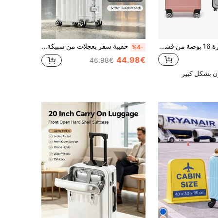
حقيبة سفر صغيرة 16 بوصة من قشرة صلبة ABS مع قفل TSA وعجلات دوارة ومقبض قابل للسحب للسفر بالطائرة، حقيبة سفر متينة وقابلة للحمل
حقيبة سفر بعجلات من سبيكة الألومنيوم مقاس 20 بوصة، حقيبة صلبة ABC، مزودة بعجلات عالمية وقفل TSA، حجم حقيبة يد، مناسبة للمدرسة والسفر
%4-
44.98€
46.98€
ن بشكل كبير