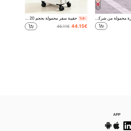
10
حقيبة سفر صغيرة محمولة من شركة Ryanair، أبعادها 40 * 30 * 20 سم، مصنوعة من مادة ABS، مزودة بعجلات قابلة للفصل.
حقيبة سفر محمولة بحجم 20 بوصة مع غلاف صلب بفتحة أمامية، جيب للكمبيوتر المحمول، عجلات دوارة هادئة وقفل TSA، مثالية لرحلات العمل-أبيض
%4-
44.15€
46.11€
APP