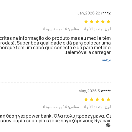
22 Jan,2026
i***2
لون: متعدد الألوان, مقاس: 14 بوصة سوداء
لون:
متعدد الألوان
مقاس:
14 بوصة سوداء
critas na informação do produto mas eu medi e têm
odas). Super boa qualidade e dá para colocar uma
 porque tem um cabo que conecta e dá para meter o
telemóvel a carregar.
ترجمة
5 May,2026
e***t
لون: متعدد الألوان, مقاس: 14 بوصة سوداء
لون:
متعدد الألوان
مقاس:
14 بوصة سوداء
ική θέση για power bank. Όλα πολύ προσεγμένα. Οι
ουν καμία ευκαιρία στους εργαζόμενους Ryanair
😁