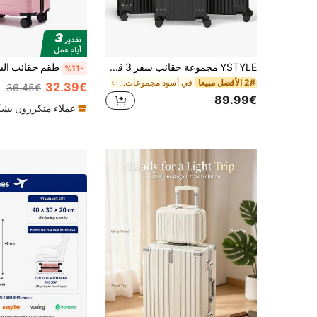
YSTYLE مجموعة حقائب سفر 3 قطع، مصنوعة من قشرة ABS صلبة وخفيفة الوزن، عربة سفر مع عجلات دوارة 360 درجة، قفل TSA للرجال والنساء، مقاس 21 بوصة/ 24 بوصة/ 28 بوصة، ضروريات السفر للرجال والنساء للعطلات والأعمال، سعة كبيرة، اكسسوارات سفر ضرورية، منظم سفر، لوازم السفر
طقم حقائب ال
%11-
2# الأفضل مبيعا
في أسود مجموعات الأمتعة
32.39€
36.45€
89.99€
عملاء متكررون بشك