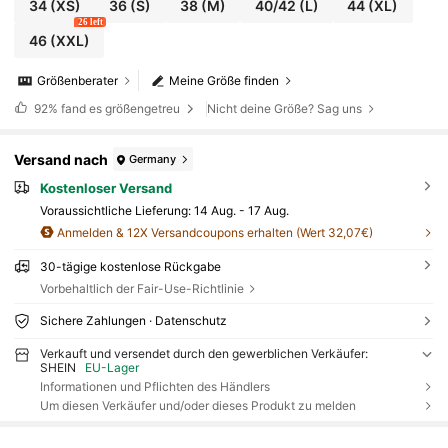
34
(XS)
36
(S)
38
(M)
40/42
(L)
44
(XL)
26 left
46
(XXL)
Größenberater
Meine Größe finden
92%
fand es größengetreu
Nicht deine Größe? Sag uns
Versand nach
Germany
Kostenloser Versand
Voraussichtliche Lieferung:
14 Aug. - 17 Aug.
Anmelden & 12X Versandcoupons erhalten (Wert 32,07€)
30-tägige kostenlose Rückgabe
Vorbehaltlich der Fair-Use-Richtlinie
Sichere Zahlungen · Datenschutz
Verkauft und versendet durch den gewerblichen Verkäufer:
SHEIN
EU-Lager
Informationen und Pflichten des Händlers
Um diesen Verkäufer und/oder dieses Produkt zu melden