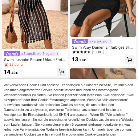
#Partykleid
Swim Vcay Damen Einfarbiges Slip
Kleid mit hohem Schlitz und ärmello
(1000+)
#Strandkleid Elegant
s
13
Swim Lushoire Frauen Urlaub Freiz
,99€
eit Schwarz und Weiß gestreift Farb
38 übrig
block V-Ausschnitt Cover-Up Kleid
14
,49€
Wir verwenden Cookies und ähnliche Technologien auf unserer Website, um Ihnen den
von Ihnen angeforderten Service bereitzustellen und Ihnen das bestmögliche
Webseitenerlebnis zu bieten. Sie können jederzeit nach Ihrer Wahl "Alle ablehnen", "Alle
akzeptieren" oder Ihre Cookie-Einstellungen anpassen. Wenn Sie "Alle akzeptieren"
auswählen, werden wir alle optionalen Cookies setzen, die uns helfen, den
Datenverkehr zu analysieren, erweiterte Funktionen anzubieten und Inhalte und
Anzeigen an Ihr Einkaufserlebnis bei SHEIN anzupassen. Wenn Sie "Alle ablehnen"
auswählen, lassen Sie nur die unbedingt erforderlichen Cookies zu, die unsere Website
zum Laufen bringen. Sie können diese in den Browsereinstellungen deaktivieren, was
jedoch die Funktionalität der Website beeinträchtigen kann. Um mehr über die von uns
verwendeten Cookies zu erfahren und Ihre optionalen Cookie-Einstellungen