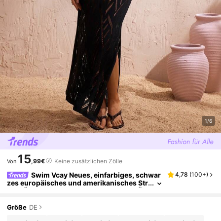
1/6
15
,99€
Keine zusätzlichen Zölle
Von
Swim Vcay Neues, einfarbiges, schwar
4,78
(
100+
)
zes europäisches und amerikanisches Str
and-Überwurfkleid, Boho-Badeanzug-Üb
erwurfkleid mit Hakendesign, Cut Out
Größe
DE