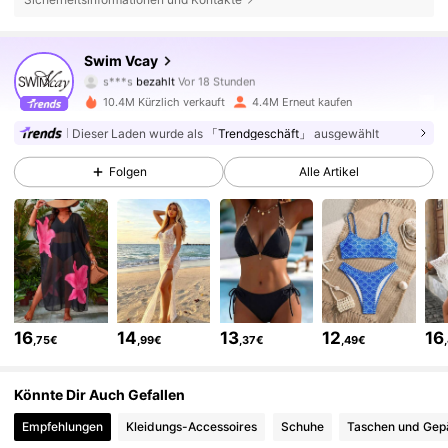
599K Follower
4,83
Swim Vcay
s***s
bezahlt
Vor 18 Stunden
d***c
ist
Vor 30 Minuten
gefolgt
10.4M Kürzlich verkauft
4.4M Erneut kaufen
599K Follower
4,83
Dieser Laden wurde als
「Trendgeschäft」
ausgewählt
Folgen
Alle Artikel
599K Follower
4,83
599K Follower
4,83
599K Follower
4,83
16
14
13
12
16
,75€
,99€
,37€
,49€
599K Follower
4,83
Könnte Dir Auch Gefallen
Empfehlungen
Kleidungs-Accessoires
Schuhe
Taschen und Gep