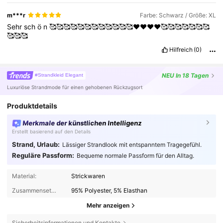
m***r
Farbe: Schwarz / Größe: XL
Sehr
sch
ö
n
🥰🥰🥰🥰🥰🥰🥰🥰🥰🥰🥰🥰❤️❤️❤️❤️🥰🥰🥰🥰🥰🥰🥰
🥰🥰🥰
Hilfreich
(0)
NEU
In 18 Tagen
#Strandkleid Elegant
Luxuriöse Strandmode für einen gehobenen Rückzugsort
Produktdetails
Merkmale der künstlichen Intelligenz
Erstellt basierend auf den Details
Strand, Urlaub:
Lässiger Strandlook mit entspanntem Tragegefühl.
Reguläre Passform:
Bequeme normale Passform für den Alltag.
Material:
Strickwaren
Zusammensetzung:
95% Polyester, 5% Elasthan
Mehr anzeigen
Sicherheitsinformationen und Kontakte