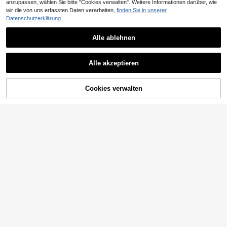
anzupassen, wählen Sie bitte "Cookies verwalten". Weitere Informationen darüber, wie
wir die von uns erfassten Daten verarbeiten,
finden Sie in unserer
Datenschutzerklärung.
Elegantes, sexy, elegantes Damen-
Alle ablehnen
Strandkleid mit Spaghettiträgern, rü
15
,49€
ckenfreiem, durchsichtigem Hohlde
SHEIN Swim Kimono mit besticktem
sign, lange Häkeloptik für den Urlau
Alle akzeptieren
Netzstoff, Gürtel, ohne Bikini
b, Schwarz, Sommer
(1000+)
15
,49€
ZUM WARENKORB
Cookies verwalten
JETZT EINKAUFEN
HINZUFÜGEN
Breezaya
Breezaya Kimono mit Wickelsaum u