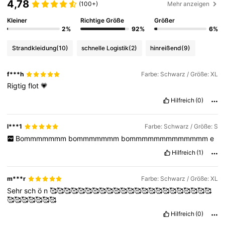
4,78
(100+)
Mehr anzeigen
Kleiner
Richtige Größe
Größer
2%
92%
6%
Strandkleidung
(10)
schnelle Logistik
(2)
hinreißend
(9)
f***h
Farbe: Schwarz / Größe: XL
Rigtig
flot
💗
Hilfreich
(0)
l***1
Farbe: Schwarz / Größe: S
Bommmmmmm
bommmmmmm
bommmmmmmmmmmmm
e
Hilfreich
(1)
m***r
Farbe: Schwarz / Größe: XL
Sehr
sch
ö
n
🥰🥰🥰🥰🥰🥰🥰🥰🥰🥰🥰🥰🥰🥰🥰🥰🥰🥰🥰🥰🥰🥰🥰
🥰🥰🥰🥰🥰🥰🥰
Hilfreich
(0)