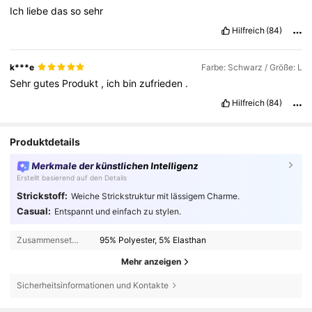
Ich
liebe
das
so
sehr
Hilfreich
(84)
k***e
Farbe: Schwarz / Größe: L
Sehr
gutes
Produkt
,
ich
bin
zufrieden
.
Hilfreich
(84)
Produktdetails
Merkmale der künstlichen Intelligenz
Erstellt basierend auf den Details
Strickstoff:
Weiche Strickstruktur mit lässigem Charme.
Casual:
Entspannt und einfach zu stylen.
Zusammensetzung:
95% Polyester, 5% Elasthan
Mehr anzeigen
Sicherheitsinformationen und Kontakte