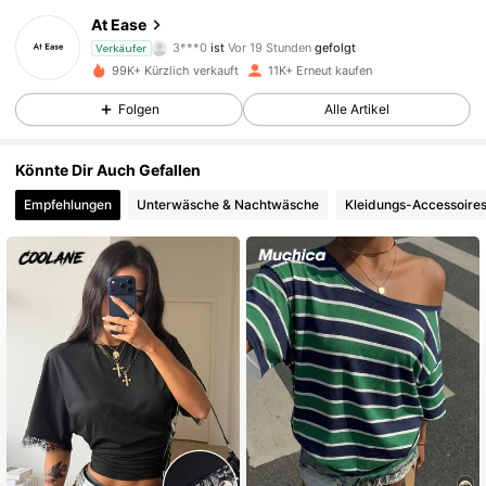
782 Follower
4,65
At Ease
3***0
ist
Vor 19 Stunden
gefolgt
Verkäufer
a***f
ist am Durchsuchen
99K+ Kürzlich verkauft
11K+ Erneut kaufen
782 Follower
4,65
Folgen
Alle Artikel
782 Follower
4,65
Könnte Dir Auch Gefallen
Empfehlungen
Unterwäsche & Nachtwäsche
Kleidungs-Accessoire
782 Follower
4,65
782 Follower
4,65
782 Follower
4,65
782 Follower
4,65