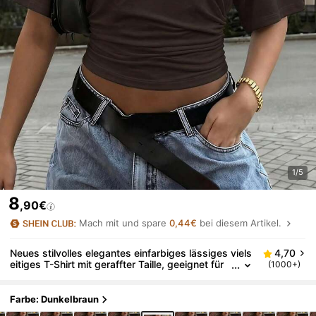
1/5
8
,90€
Mach mit und spare
0,44€
bei diesem Artikel.
Neues stilvolles elegantes einfarbiges lässiges viels
4,70
eitiges T-Shirt mit geraffter Taille, geeignet für
(1000+)
Alltag, Schule, Strand, Urlaub, Zuhause im Som
mer, Clean Girl Ästhetik
Farbe: Dunkelbraun