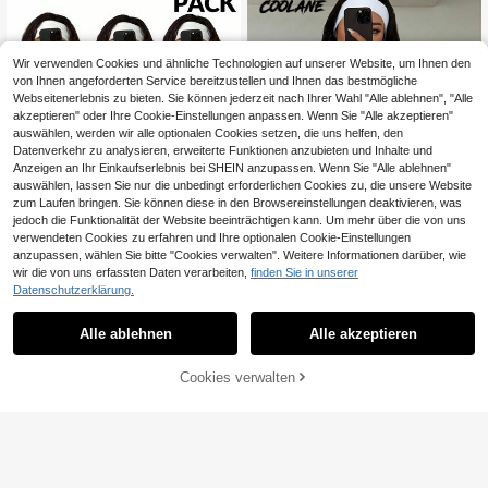
etwear, Sommer Top
Wir verwenden Cookies und ähnliche Technologien auf unserer Website, um Ihnen den
von Ihnen angeforderten Service bereitzustellen und Ihnen das bestmögliche
Webseitenerlebnis zu bieten. Sie können jederzeit nach Ihrer Wahl "Alle ablehnen", "Alle
akzeptieren" oder Ihre Cookie-Einstellungen anpassen. Wenn Sie "Alle akzeptieren"
auswählen, werden wir alle optionalen Cookies setzen, die uns helfen, den
Datenverkehr zu analysieren, erweiterte Funktionen anzubieten und Inhalte und
Anzeigen an Ihr Einkaufserlebnis bei SHEIN anzupassen. Wenn Sie "Alle ablehnen"
auswählen, lassen Sie nur die unbedingt erforderlichen Cookies zu, die unsere Website
zum Laufen bringen. Sie können diese in den Browsereinstellungen deaktivieren, was
jedoch die Funktionalität der Website beeinträchtigen kann. Um mehr über die von uns
verwendeten Cookies zu erfahren und Ihre optionalen Cookie-Einstellungen
anzupassen, wählen Sie bitte "Cookies verwalten". Weitere Informationen darüber, wie
7
wir die von uns erfassten Daten verarbeiten,
finden Sie in unserer
7
Coolane
Datenschutzerklärung.
Coolane Herbst Minimalist Y2K Basi
#Koreanischer Stil
16
c Alltagskleidung Streetwear Stretc
,84€
Alle ablehnen
Alle akzeptieren
Coolane Damen gestreiftes kurzes
h Lockere geraffte Crop-T-Shirts, 3
8
T-Shirt mit Dropped Shoulder
,99€
Stück, Schwarz Weiß und Grau
Cookies verwalten
ZUM WARENKORB HINZUFÜGEN