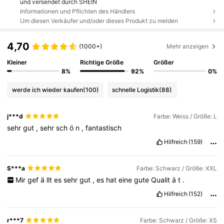
und versendet durch SHEIN
Informationen und Pflichten des Händlers
Um diesen Verkäufer und/oder dieses Produkt zu melden
4,70
(1000+)
Mehr anzeigen
Kleiner
Richtige Größe
Größer
8%
92%
0%
werde ich wieder kaufen
(100)
schnelle Logistik
(88)
j***d
Farbe: Weiss / Größe: L
sehr
gut
,
sehr
sch
ö
n
,
fantastisch
Hilfreich
(159)
S***a
Farbe: Schwarz / Größe: XXL
Mir
gef
ä
llt
es
sehr
gut
,
es
hat
eine
gute
Qualit
ä
t
.
Hilfreich
(152)
r***7
Farbe: Schwarz / Größe: XS