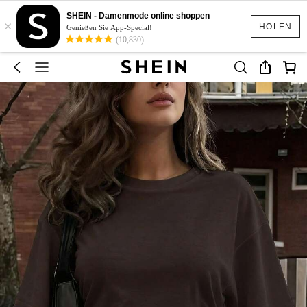
SHEIN - Damenmode online shoppen
×
HOLEN
Genießen Sie App-Special!
(10,830)