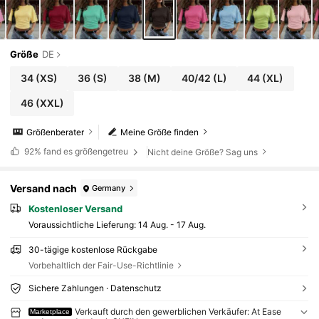
Größe
DE
34
(XS)
36
(S)
38
(M)
40/42
(L)
44
(XL)
46
(XXL)
Größenberater
Meine Größe finden
92%
fand es größengetreu
Nicht deine Größe? Sag uns
Versand nach
Germany
Kostenloser Versand
Voraussichtliche Lieferung:
14 Aug. - 17 Aug.
30-tägige kostenlose Rückgabe
Vorbehaltlich der Fair-Use-Richtlinie
Sichere Zahlungen · Datenschutz
Verkauft durch den gewerblichen Verkäufer: At Ease
Marketplace