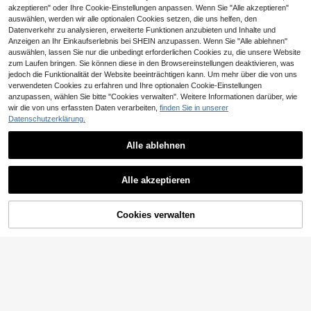
akzeptieren" oder Ihre Cookie-Einstellungen anpassen. Wenn Sie "Alle akzeptieren"
auswählen, werden wir alle optionalen Cookies setzen, die uns helfen, den
Datenverkehr zu analysieren, erweiterte Funktionen anzubieten und Inhalte und
Anzeigen an Ihr Einkaufserlebnis bei SHEIN anzupassen. Wenn Sie "Alle ablehnen"
auswählen, lassen Sie nur die unbedingt erforderlichen Cookies zu, die unsere Website
zum Laufen bringen. Sie können diese in den Browsereinstellungen deaktivieren, was
jedoch die Funktionalität der Website beeinträchtigen kann. Um mehr über die von uns
verwendeten Cookies zu erfahren und Ihre optionalen Cookie-Einstellungen
anzupassen, wählen Sie bitte "Cookies verwalten". Weitere Informationen darüber, wie
Zeitschriftenständer aus Meta
wir die von uns erfassten Daten verarbeiten,
finden Sie in unserer
NEW
ll, stehender Zeitschriftenorganizer,
30 übrig
Datenschutzerklärung.
Dieser ausziehbare, dreistöckige M
Farbe Silber, HxBxT: 35 x 34 x 18 c
etall-Ablagekorb verfügt über ein dr
16
5 Ebene Rad Mesh Magazin Displa
7
m, Silber
,56€
,77€
eigeteiltes Drahtgitterfach. Dieser
y Rack, Rolling Broschüre Katalogh
Alle ablehnen
32 übrig
multifunktionale Organizer eignet si
alter, Datei Organizer für Office Lob
4-5 Werktage
4-5 Werktage
54
ch zur Aufbewahrung von Dokume
Ähnliche vorrätige Artikel anzeigen
by Einzelhandelsgeschäft Dokume
Alle ansehen
,27€
nten, Zeitschriften, Briefen und Noti
1 Stück extra lange Dokumentenma
nt Anordnung
Alle akzeptieren
4-5 Werktage
Gratisversand
zbüchern und ist somit ideal für Zuh
ppe, 13/25 Fächer Dokumentenorg
21 übrig
Sorry, dieses Produkt ist ausverkauft.
ause, Büro und Schule.
anizer Box, tragbare Plastik Dokum
10
entenbox, Papier/Dokument/Rechn
,11€
ung/Quittung Verwaltungsmappe (A
Cookies verwalten
AUSVERKAUFT
4/Letter Größe), künstlerische Zube
hör Mappe, Mehrzweck Dokument
enmappe, geeignet für Büro, Schul
e, Zuhause