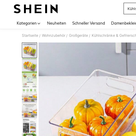
Kühl
Use up 
Kategorien
Neuheiten
Schneller Versand
Damenbeklei
Startseite
Wohnzubehör
Großgeräte
Kühlschränke & Gefriersc
/
/
/