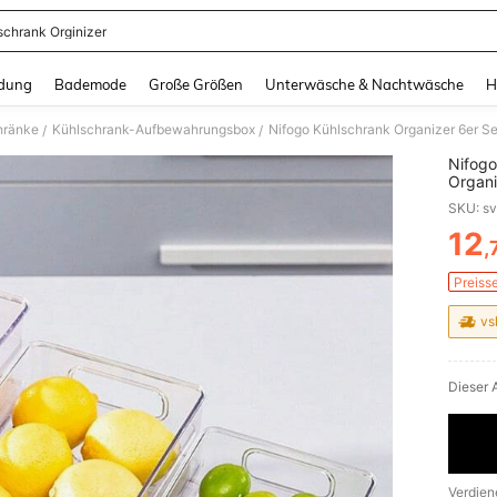
schrank Orginizer
and down arrow keys to navigate search Zuletzt gesucht and Suche und Finde. Pr
dung
Bademode
Große Größen
Unterwäsche & Nachtwäsche
H
hränke
Kühlschrank-Aufbewahrungsbox
/
/
Nifogo
Organi
Organiz
SKU: s
Speise
12
,
PR
Preiss
vs
Dieser A
Verdien