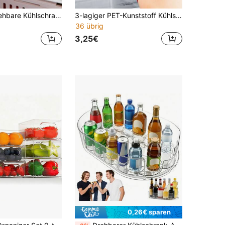
1 Stück ausziehbare Kühlschrankschublade, einzigartiges Design Ausziehbare Aufbewahrungsbox, Gleitende Regal Kühlschrankaufhänger-Organizer
3-lagiger PET-Kunststoff Kühlschrankaufbewahrungsset, auslaufsichere wiederverwendbare versiegelte Lebensmittelbehälter, geeignet für Fleisch, Obst und Gemüse, Küchenlagerung, Küchenausstattung, Heimdekoration, Weihnachtsgeschenk, Haushaltsgeschenk, Raumdekoration
36 übrig
3,25€
0,26€ sparen