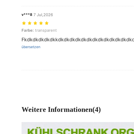
v***8
7 Jul,2026
Farbe: transparent
Farbe:
transparent
Fkdkdkdkdkdkkdkdkdkdkdkdkdkdkdkdkdkdkdk
übersetzen
Weitere Informationen(4)