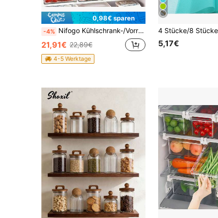
0,98€ sparen
Nifogo Kühlschrank-/Vorratsraum-Organizer-Set – 12-teilig mit 4 großen, 4 mittelgroßen und 4 kleinen Schubladen, stapelbar, geeignet für Gefrierschrank, Küche, Arbeitsflächen und Schränke
-4%
5,17€
21,91€
22,89€
4-5 Werktage