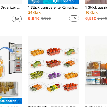
0,05€ sparen
er Transparent Container für Fridge Kitchens Stapelbar Durchsichtig Behälter
1 Stück transparente Kühlschrankaufbewahrungsbox
24 übrig
16 übrig
6,94€
6,51€
6,99€
6,57€
20€ sparen