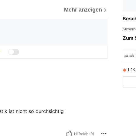
Mehr anzeigen
Besc
Sicherh
Zum 
1.2K 
tik ist nicht so durchsichtig
Hilfreich (0)