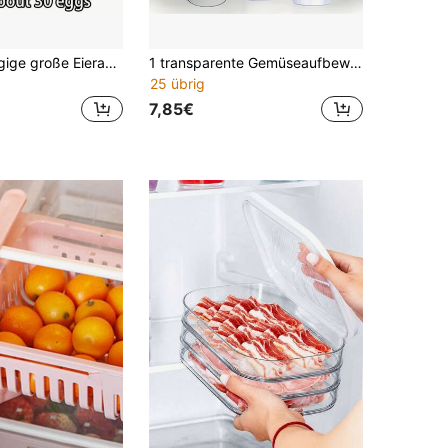
SOKANY 4-lagige große Eieraufbewahrungsbox, für Kühlschranktür, PP-Material, platzsparend, hält Eier frisch, unverzichtbarer Küchenorganizer.
1 transparente Gemüseaufbewahrungsbox, Kühlschrankaufbewahrungsbox.Transparente Hülle, Kunststoffmaterial, keine Batterie erforderlich.Kann mit Wasser gefüllt werden.Geeignet zum Frischhalten von Koriander, Spargel, Gurke, Karotte und anderen Zutaten.
25 übrig
7,85€