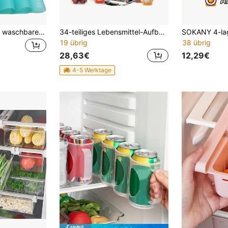
4 Stücke/8 Stücke waschbare, wasserdichte, ölbeständige Kühlschrankmatten, geeignet für Kühlschrankböden, Gefrierfächer, Schubladen, Haushaltsorganisation in der Küche
34-teiliges Lebensmittel-Aufbewahrungsbehälter-Set, luftdichte Kunststoff-Aufbewahrungsbehälter Mehrere Formen (rund/quadratisch/rechteckig) Lebensmittel-Aufbewahrungsbehälter mit Deckel, große Kapazität, auslaufsichere Lunch-Behälter, Aufbewahrungsbehälter, Mikrowelle, und Gefrierschrank sicher, Aufkleber, Aufbewahrungsbehälter-Sets
19 übrig
38 übrig
28,63€
12,29€
4-5 Werktage