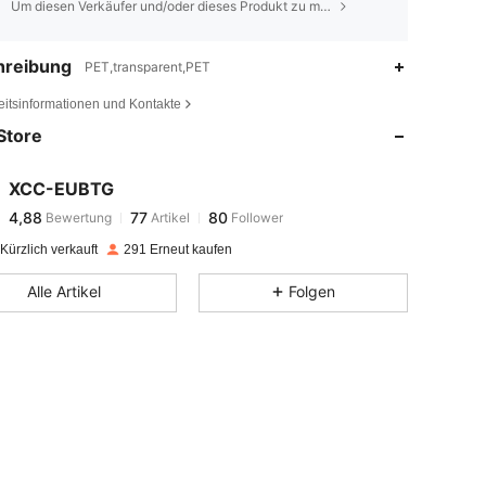
Um diesen Verkäufer und/oder dieses Produkt zu melden
hreibung
PET,transparent,PET
4,88
77
80
eitsinformationen und Kontakte
Store
4,88
77
80
XCC-EUBTG
4,88
77
80
Bewertung
Artikel
Follower
l***8
bezahlt
Vor 1 Tag
Kürzlich verkauft
291 Erneut kaufen
4,88
77
80
Alle Artikel
Folgen
4,88
77
80
4,88
77
80
4,88
77
80