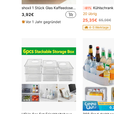
shoxil 1 Stück Glas Kaffeedose, Vorratsglas, Teedose, versiegeltes Kork-Glas, Aufbewahrungsglas für Kaffeebohnen und getrocknete Früchte
Kühlschrank Organizer Schublade 10 Set Fridge Box Mit Griff Speisekammer Vorratsbehält
-61%
20 übrig
3,92€
25,35€
65,98€
Vor 1 Jahr gegründet
4-5 Werktage
0,