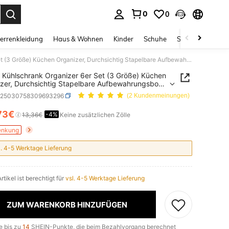
0
0
ess Enter to select.
errenkleidung
Haus & Wohnen
Kinder
Schuhe
Schmuck & Acces
Nifogo Kühlschrank Organizer 6er Set (3 Größe) Küchen Organizer, Durchsichtig Stapelbare Aufbewahrungsbox Organizer, ideal für Speisekammer,Gefrierschrank,Schrank, Schublade,Büro
 Kühlschrank Organizer 6er Set (3 Größe) Küchen
zer, Durchsichtig Stapelbare Aufbewahrungsbox
er, ideal für
v25030758309693296
(2 Kundenmeinungen)
kammer,Gefrierschrank,Schrank, Schublade,Büro
73€
-4%
ICE AND AVAILABILITY
13,36€
Keine zusätzlichen Zölle
enkung
l. 4-5 Werktage Lieferung
rtikel ist berechtigt für
vsl. 4-5 Werktage Lieferung
ZUM WARENKORB HINZUFÜGEN
e bis zu
14
SHEIN-Punkte, die beim Bezahlvorgang berechnet