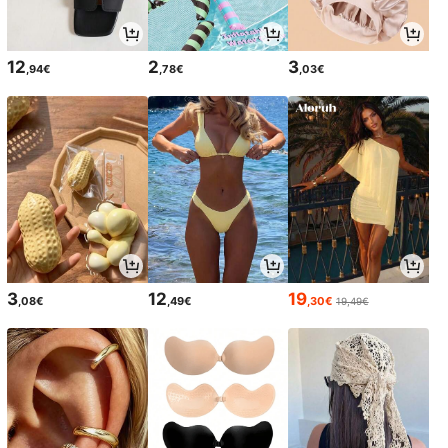
12
2
3
,94€
,78€
,03€
3
12
19
,08€
,49€
,30€
19,49€