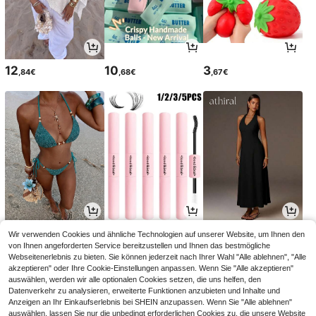
12
10
3
,84€
,68€
,67€
12
3
23
Wir verwenden Cookies und ähnliche Technologien auf unserer Website, um Ihnen den
,84€
,65€
,49€
von Ihnen angeforderten Service bereitzustellen und Ihnen das bestmögliche
Webseitenerlebnis zu bieten. Sie können jederzeit nach Ihrer Wahl "Alle ablehnen", "Alle
akzeptieren" oder Ihre Cookie-Einstellungen anpassen. Wenn Sie "Alle akzeptieren"
auswählen, werden wir alle optionalen Cookies setzen, die uns helfen, den
Datenverkehr zu analysieren, erweiterte Funktionen anzubieten und Inhalte und
Anzeigen an Ihr Einkaufserlebnis bei SHEIN anzupassen. Wenn Sie "Alle ablehnen"
auswählen, lassen Sie nur die unbedingt erforderlichen Cookies zu, die unsere Website