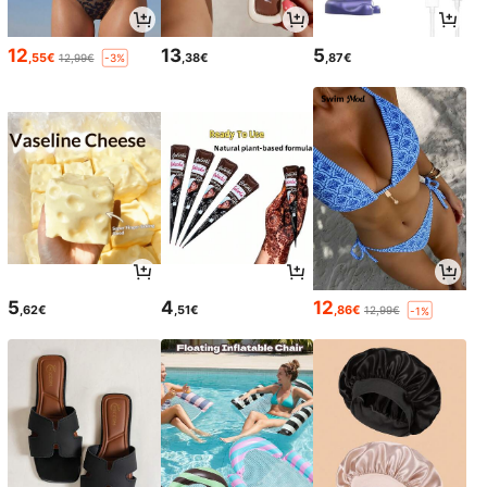
12
13
5
,55€
,38€
,87€
12,99€
-3%
5
4
12
,62€
,51€
,86€
12,99€
-1%