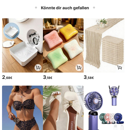
Könnte dir auch gefallen
2
3
3
,68€
,18€
,58€