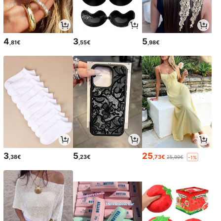
4
3
5
,81€
,55€
,98€
3
5
25
,38€
,23€
,73€
25,99€
-1%