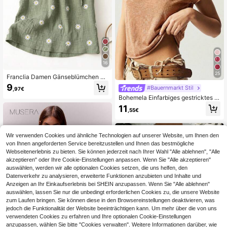
16
25
Franclia Damen Gänseblümchen M
uster Kordelzug Ärmelloses Top, mo
9
#Bauernmarkt Stil
,97€
disch für Frühlings-/Sommerurlaub
Bohemela Einfarbiges gestricktes D
amen T-Shirt mit Bootsausschnitt u
11
,55€
nd figurbetonter Passform
Wir verwenden Cookies und ähnliche Technologien auf unserer Website, um Ihnen den
von Ihnen angeforderten Service bereitzustellen und Ihnen das bestmögliche
Webseitenerlebnis zu bieten. Sie können jederzeit nach Ihrer Wahl "Alle ablehnen", "Alle
akzeptieren" oder Ihre Cookie-Einstellungen anpassen. Wenn Sie "Alle akzeptieren"
auswählen, werden wir alle optionalen Cookies setzen, die uns helfen, den
Datenverkehr zu analysieren, erweiterte Funktionen anzubieten und Inhalte und
Anzeigen an Ihr Einkaufserlebnis bei SHEIN anzupassen. Wenn Sie "Alle ablehnen"
auswählen, lassen Sie nur die unbedingt erforderlichen Cookies zu, die unsere Website
zum Laufen bringen. Sie können diese in den Browsereinstellungen deaktivieren, was
jedoch die Funktionalität der Website beeinträchtigen kann. Um mehr über die von uns
verwendeten Cookies zu erfahren und Ihre optionalen Cookie-Einstellungen
anzupassen, wählen Sie bitte "Cookies verwalten". Weitere Informationen darüber, wie