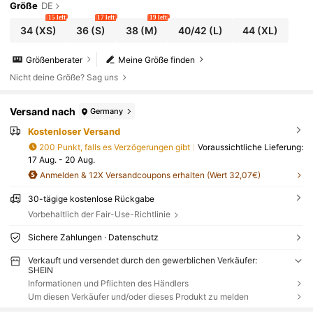
Größe
DE
15 left
17 left
19 left
34
(XS)
36
(S)
38
(M)
40/42
(L)
44
(XL)
Größenberater
Meine Größe finden
Nicht deine Größe? Sag uns
Versand nach
Germany
Kostenloser Versand
200 Punkt, falls es Verzögerungen gibt
Voraussichtliche Lieferung:
17 Aug. - 20 Aug.
Anmelden & 12X Versandcoupons erhalten (Wert 32,07€)
30-tägige kostenlose Rückgabe
Vorbehaltlich der Fair-Use-Richtlinie
Sichere Zahlungen · Datenschutz
Verkauft und versendet durch den gewerblichen Verkäufer:
SHEIN
Informationen und Pflichten des Händlers
Um diesen Verkäufer und/oder dieses Produkt zu melden