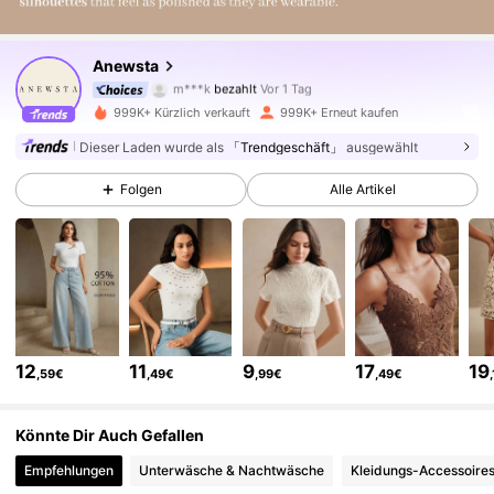
4M Follower
4,85
Anewsta
m***k
bezahlt
Vor 1 Tag
A***o
ist
Vor 5 Minuten
gefolgt
999K+ Kürzlich verkauft
999K+ Erneut kaufen
4M Follower
4,85
Dieser Laden wurde als
「Trendgeschäft」
ausgewählt
Folgen
Alle Artikel
4M Follower
4,85
4M Follower
4,85
4M Follower
4,85
12
11
9
17
19
,59€
,49€
,99€
,49€
4M Follower
4,85
Könnte Dir Auch Gefallen
Empfehlungen
Unterwäsche & Nachtwäsche
Kleidungs-Accessoire