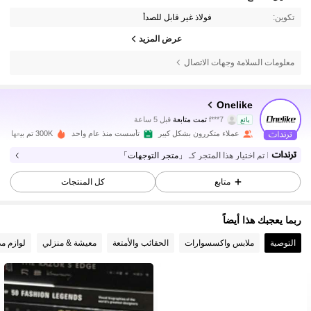
تكوين:
فولاذ غير قابل للصدأ
عرض المزيد
معلومات السلامة وجهات الاتصال
86K متابعون
4.89
Onelike
f***7
تمت متابعة
قبل 5 ساعة
بائع
k***4
تتصفح
86K متابعون
4.89
عملاء متكررون بشكل كبير
تأسست منذ عام واحد
300K تم بيعها مؤخرًا
تم اختيار هذا المتجر كـ
「متجر التوجهات」
86K متابعون
4.89
متابع
كل المنتجات
ربما يعجبك هذا أيضاً
86K متابعون
4.89
التوصية
ملابس واكسسوارات
الحقائب والأمتعة
معيشة & منزلي
لوازم مد
86K متابعون
4.89