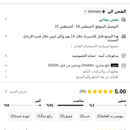
الشحن الي
Germany
شحن مجاني
التوصيل المتوقع:
أغسطس 18 - أغسطس 21
هذا المنتج قابل للاسترداد خلال 14 يوم ولكن ليس خلال فترة الإرجاع
الممتدة
تخضع لسياسة الاستخدام العادل
مدفوعات آمنة · حماية الخصوصية
بائع تجاري: Onelike وشحن من قبل SHEIN
سوق
معلومات والتزامات البائع
للإبلاغ عن هذا البائع و/أو المنتج
5.00
(45)
عرض المزيد
صغير
مناسب
كبير
%6
%91
%3
موصى به للغاية
(2)
حب
(2)
جميل
(2)
رائع جداً
(1)
جودة جيدة
(2)