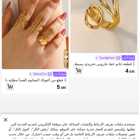
Sunlighten
1 قطعة خاتم خط حلزوني تجريدي بسيط،
7
مطلي بالذهب عيار 18K من الفولاذ المقا
4
.03€
وم للصدأ، حلقة مفتوحة، إكسسوار متعدد ا
ShineOn
لاستخدامات فاخر، هدية ملابس التنقل الي
3 قطع من الفولاذ المقاوم للصدأ مطلية با
ومي
لذهب عيار 18 قيراط، مجموعة خواتم هند
5
.38€
سية بسيطة عصرية مناسبة لارتداء النساء
اليومي
نستخدم ملفات تعريف الارتباط والتقنيات المماثلة على موقعنا الإلكتروني لتقديم الخدمة التي
تطلبها، وللسعي لتقديم أفضل تجربة ممكنة على الموقع. يمكنك "رفض الكل"، "قبول الكل"، أو
تعيين تفضيلات ملفات تعريف الارتباط الخاصة بك في أي وقت حسب اختيارك. من خلال تحديد