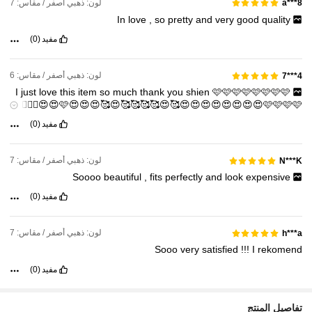
لون: ذهبي أصفر / مقاس: 7
a***8
In
love
,
so
pretty
and
very
good
quality
مفيد
(0)
لون: ذهبي أصفر / مقاس: 6
4***7
I
just
love
this
item
so
much
thank
you
shien
🩷🩷🩷🩷🩷🩷🩷🩷
🩷😍😍😍🥰😍🥰🥰🥰🥰😍🥰😍😍😍😍😍😍😍😍🩷🩷🩷🩷😍😍👍🏻👍🏻
👍🏻👍🏻👍🏻👍🏻👍🏻👍🏻👍🏻👍🏻👍🏻👍🏻👍🏻👍🏻
مفيد
(0)
لون: ذهبي أصفر / مقاس: 7
N***K
Soooo
beautiful
,
fits
perfectly
and
look
expensive
مفيد
(0)
لون: ذهبي أصفر / مقاس: 7
h***a
Sooo
very
satisfied
!!!
I
rekomend
مفيد
(0)
تفاصيل المنتج