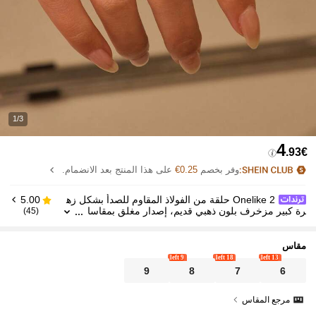
1/3
4
.93€
وفر بخصم
0.25€
على هذا المنتج بعد الانضمام.
Onelike 2 حلقة من الفولاذ المقاوم للصدأ بشكل زه
5.00
رة كبير مزخرف بلون ذهبي قديم، إصدار مغلق بمقاسا
(45)
ت متعددة، إصدار مفتوح قابل للتعديل لجميع المقاسات،
مناسبة للنساء للاستخدام اليومي أو كهدية
مقاس
9 left
18 left
13 left
9
8
7
6
مرجع المقاس