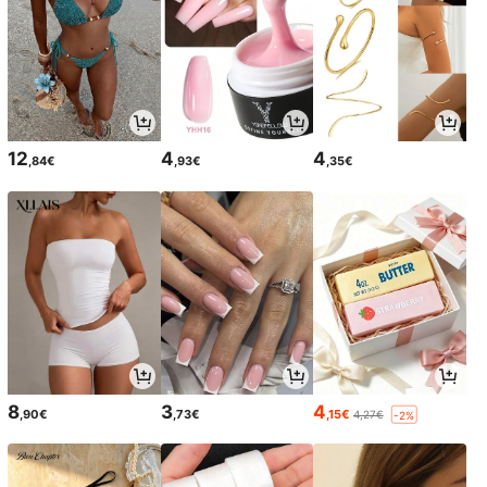
12
4
4
,84€
,93€
,35€
8
3
4
,90€
,73€
,15€
4,27€
-2%