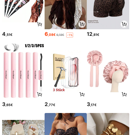
4
6
12
,51€
,08€
,81€
6,18€
-1%
3
2
3
,65€
,77€
,17€