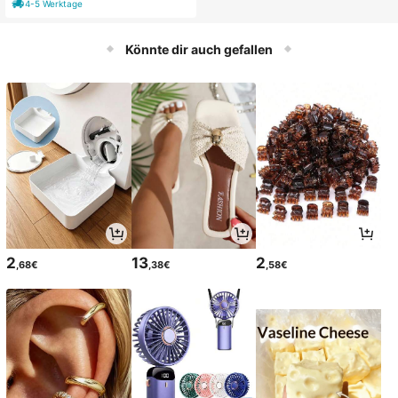
4-5 Werktage
für Pool Partys, Strand-Zubehör & E
ontonkajaks an Stränden und Sand
ntspannung
bänken
Könnte dir auch gefallen
2
13
2
,68€
,38€
,58€