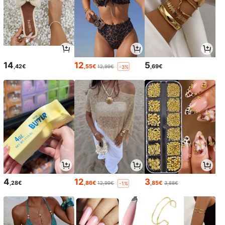
14
12
5
,42€
,55€
,69€
12,99€
-3%
4
12
3
,28€
,86€
,85€
12,99€
3,88€
-1%