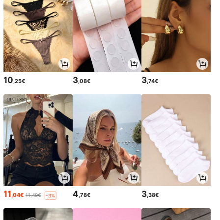
10
3
3
,25€
,08€
,74€
11
4
3
,04€
,78€
,38€
11,49€
-3%