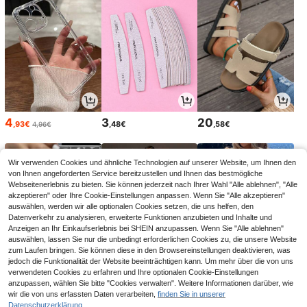
4
3
20
,93€
,48€
,58€
4,96€
Wir verwenden Cookies und ähnliche Technologien auf unserer Website, um Ihnen den
von Ihnen angeforderten Service bereitzustellen und Ihnen das bestmögliche
Webseitenerlebnis zu bieten. Sie können jederzeit nach Ihrer Wahl "Alle ablehnen", "Alle
akzeptieren" oder Ihre Cookie-Einstellungen anpassen. Wenn Sie "Alle akzeptieren"
auswählen, werden wir alle optionalen Cookies setzen, die uns helfen, den
Datenverkehr zu analysieren, erweiterte Funktionen anzubieten und Inhalte und
Anzeigen an Ihr Einkaufserlebnis bei SHEIN anzupassen. Wenn Sie "Alle ablehnen"
auswählen, lassen Sie nur die unbedingt erforderlichen Cookies zu, die unsere Website
zum Laufen bringen. Sie können diese in den Browsereinstellungen deaktivieren, was
jedoch die Funktionalität der Website beeinträchtigen kann. Um mehr über die von uns
verwendeten Cookies zu erfahren und Ihre optionalen Cookie-Einstellungen
4
23
12
,04€
,49€
,49€
anzupassen, wählen Sie bitte "Cookies verwalten". Weitere Informationen darüber, wie
wir die von uns erfassten Daten verarbeiten,
finden Sie in unserer
Datenschutzerklärung.