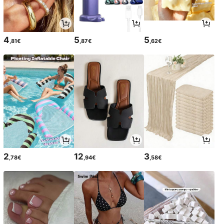
4
5
5
,81€
,87€
,62€
2
12
3
,78€
,94€
,58€