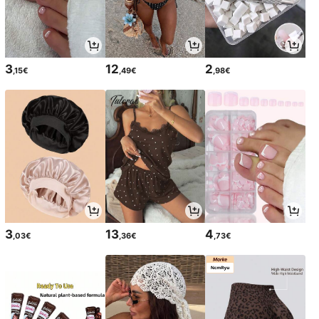
3
12
2
,15€
,49€
,98€
3
13
4
,03€
,36€
,73€