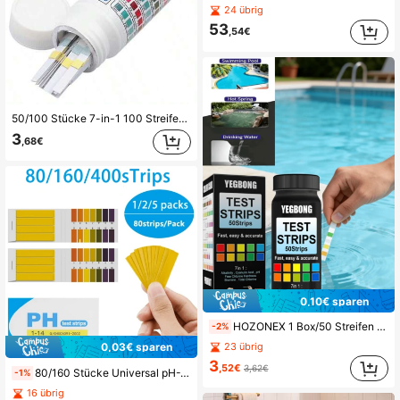
24 übrig
53
,54€
50/100 Stücke 7-in-1 100 Streifen Wasserqualitäts-Teststreifen, Multifunktions-Schwimmbad- und Spa-Teststreifen, -Teststreifen, zur genauen Messung von pH-Wert, Härte, Gesamtchlor, Gesamtalkalität, Cyanursäure und Brom, praktisch zur Überwachung der Poolwasserqualität, geeignet für Gartenpools, Whirlpools und Spas.
3
,68€
0,10€ sparen
HOZONEX 1 Box/50 Streifen Pool pH-Teststreifen, präzise Erkennung von Wasserqualitätsanomalien, einfache Bedienung, geeignet für Poolmanager und Hauspoolbesitzer, bietet eine Komplettlösung für die Wasserqualitätsprüfung
-2%
23 übrig
0,03€ sparen
3
,52€
3,62€
80/160 Stücke Universal pH-Teststreifen - Millin Papier-basierte pH-Seifenherstellung Teststreifen - geeignet für Wasser, Wein und Boden
-1%
16 übrig