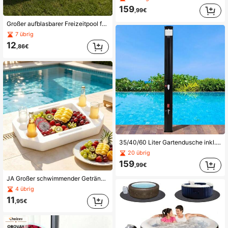
159
,99€
Großer aufblasbarer Freizeitpool für Erwachsene, 71*47*26 Zoll tief, rechteckiger aufblasbarer Wasserpool, geräumiger tragbarer 2-Personen-Gartenpool mit Fußpumpe, einfach zu installieren, faltbar zu lagern, geeignet für Terrasse, Garten, Sommerkühlung, Outdoor-Entspannung, Familien-Wasserspiele
7 übrig
12
,86€
35/40/60 Liter Gartendusche inkl. 360° Duschkopf, Wasserhahn, Gartenschlauch-Anschluss & Schutzhaube, Pooldusche Camping, warmes Wasser, ohne Stromanschluss
20 übrig
159
,99€
JA Großer schwimmender Getränketeller, weißer tragbarer Pool-Schwimm-Snack-Server, mehrstöckiges schwimmendes Getränkegestell, geeignet für Strandpartys und Pool-Lässig
4 übrig
11
,95€