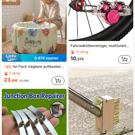
Fahrradkettenreiniger, multifunktionales Werkzeug, speziell für die Kettenpflege entwickelt, geeignet für Mountainbikes und Rennräder, inklusive Reinigungsbürste, anwendbar auf den Antrieb (transparente Farbe), tragbares Fahrradreinigungszubehör
15 übrig
10
0,87€ sparen
,27€
1er Pack tragbare aufblasbare Badewanne für Erwachsene mit Fußpumpe einfach aufzublasen und zu entleeren, perfekt für Heim-Spas, heiße/kalte Bäder, faltbar für einfache Aufbewahrung perfektes Geschenk; Badezimmer-Essential.
-3%
5 übrig
23
,49€
24,36€