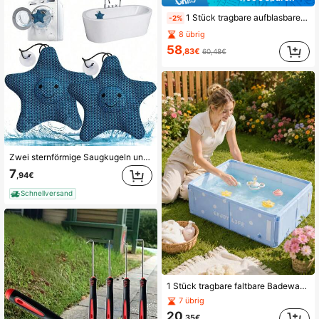
1 Stück tragbare aufblasbare Badewanne für Erwachsene, 31,4 Zoll Durchmesser runde faltbare Badewanne mit Fußpumpe, einfache Aufblasung und schnelle Entleerung, platzsparende tragbare Badewanne, geeignet für Heim-SPA, heißes Bad, entspannendes Eisbad, Badezimmerzubehör, Innengebrauch, einfache Reiseaufbewahrung, perfektes Urlaubsgeschenk
-2%
8 übrig
58
,83€
60,48€
Zwei sternförmige Saugkugeln und Schwämme mit 3D-Wabenstruktur | Wiederverwendbarer Schmutzabsorber, geeignet für Whirlpools, Spas, Schwimmbäder und schwimmende Ölfilter, um das Wasser klar zu halten.
7
,94€
Schnellversand
1 Stück tragbare faltbare Badewanne - freistehende Badewanne für kleine Räume, geruchlos und leicht zu verstauen, geeignet für Reisen und Urlaubsgeschenke - Badezimmer-Essential
7 übrig
20
,35€