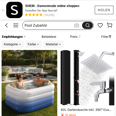
Whirlpool
SHEIN - Damenmode online shoppen
×
Whirlpool Outdoor
HOLEN
Genießen Sie App-Special!
(10,830)
Pool Zubehör
Badewanne
Pool Aufblasbar
Empfehlungen
Beliebtest
Preis
Filter
Whirlpool
Kategorie
Farbe
Material
40L Gartendusche inkl. 360° Duschkopf,, Wasserhahn, Gartenschlauch-Anschluss & Schutzhaube, Pooldusche Camping, warmes Wasser, ohne Stromanschluss
10 übrig