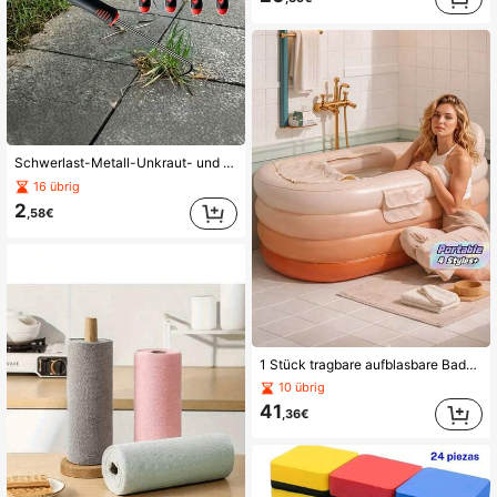
Schwerlast-Metall-Unkraut- und Kultivierungshaken, verstärkter Metall-Unkraut- und Bodenlockerungshaken, Garten-Hilfswerkzeug, Gartenbedarf, Gartengeräte, Outdoor-Gartenreinigungsprodukte, Multifunktionales Gartengerät, manueller Unkrautrechen, langanhaltend Manganstahl-Unkrautentferner, manuelles multifunktionales Garten-Unkrautentfernungswerkzeug, Schwerlast-Metallhand, multifunktionales Fugen-Unkraut- und Moosentfernungswerkzeug für Pflastersteine und Ziegel, perfekt zum Unkrautjäten, Bodenreinigung, Fugenreinigung, Unkrautjäten und Gartengeräte, stabiler Metallhaken
16 übrig
2
,58€
1 Stück tragbare aufblasbare Badewanne für Erwachsene mit Fußpumpe - einfach aufzublasen und zu entleeren, geeignet für Heim-SPA, Heiß-/Eisbad, faltbar zur Aufbewahrung - perfektes Geschenk
10 übrig
41
,36€