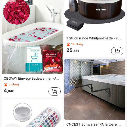
1 Stück runde Whirlpoolmatte - rutschfest, wasserdichte Rückseite, wiederverwendbar & waschbar, Outdoor-Poolschutz für oberirdische Pools, -Zubehör, Poolabdeckungen für oberirdische Schwimmbäder
19 übrig
25
,88€
OBOVAY Einweg-Badewannen-Auskleidung, tragbare verdickte extra große Badewannen-Auskleidung Plastiktüte, einzeln verpackt, Einweg-Badebeutel, Badewannen-Abdeckung, geeignet für Hotels, Salons, SPAs, Zuhause und Reise-Hotel-Badewannen, Dusch-Plastikfolie Badewannen, Reiseaccessoires
6 übrig
4
,84€
CNCEST Schwarzer PA faltbarer Badewanne-Deckel-Rollen-Abdeckheber CL-003 Spa-Abdeckrolle 35 kg Tragfähigkeit für Badezimmer, Schönheitssalons