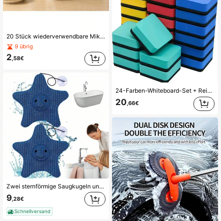
20 Stück wiederverwendbare Mikrofaser-Reinigungstücher, 20 x 20 cm super saugfähige Tücher mit Aufhängelöchern, kratzfrei & maschinenwaschbar, Mehrzweck für Küche, Bad, Büro, Auto, Glas, Spiegel, Arbeitsplatte Staubwischen und Geschirrreinigung
9 übrig
2
,58€
24-Farben-Whiteboard-Set + Reinigungsspray, abwischbare Whiteboard-Aufkleber für Klassenzimmer, Zuhause, Büro, Mehrzweck-Wertpaket für Schreibwaren
20
,66€
Zwei sternförmige Saugkugeln und Schwämme mit 3D-Wabenstruktur | Wiederverwendbarer Schmutzabsorber, geeignet für Whirlpools, Spas, Schwimmbäder und schwimmende Ölfilter, um das Wasser klar zu halten.
9
,28€
Schnellversand