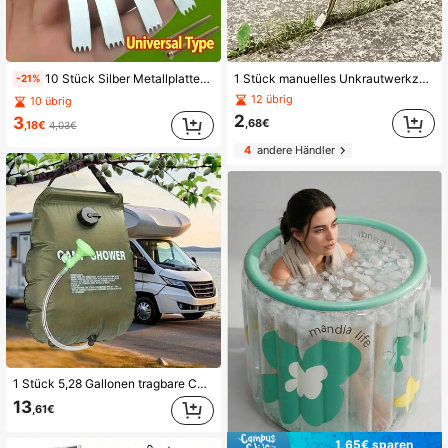
10 Stück Silber Metallplatten für Elektroverteilerkasten Reparatur, mit Schrauben und Installationswerkzeug, geeignet für 86 Typ Schalter und Steckdosenkasten
1 Stück manuelles Unkrautwerkzeug, Langgriff-Fugen-Unkrautwerkzeug, Haushalts-Garten-Stahldrahtbürste, Garten-Rasen-Reinigungs- und Wartungswerkzeug, Multifunktions-Langgriff-Garten-Unkrautbürste, Boden-Moos-Reiniger, Ziegel-Fugen-Unkrautbürste, Fugen-Reinigungs-Unkrautbürste, Haushalts-Langgriff-Moosentferner, praktisches Werkzeug zum Reinigen von Unkraut in Rasen, Garten, Ziegel- und Steinfugen, Langgriff-Stahldrahtbürste, entfernt effektiv Unkraut, Steine und Moos.
-21%
12 übrig
10 übrig
2
3
,68€
,18€
4,03€
4
andere Händler
1 Stück 5,28 Gallonen tragbare Camping-Duschbeutel - robuste Outdoor-Dusche mit verstellbarem Schlauch, leicht und einfach zu verstauen, perfekt für Camping, Strand, Wohnmobil und Garten, genießen Sie Duschen jederzeit, Camping-Dusche | verstellbare Schlauchdusche | robustes PVC-Material, Camping-Duschbeutel
13
,61€
1,65€ sparen