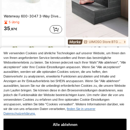
Waterway 600-3047 3-Way Diverter Valve 2-Inch for Hot Tub / Spa - Jets Water-
5 übrig
35
,97€
UIMOSO Store BTG EU
Badewannenstufe Pooltreppe 2-stufige Außentreppe, 635 mm breite HIPS-Leiter für oberirdische/aufblasbare Pools mit 272,16 kg Tragkraft, vielseitig einsetzbar für Veranda Terrasse Wohnmobile
Wir verwenden Cookies und ähnliche Technologien auf unserer Website, um Ihnen den
4 übrig
von Ihnen angeforderten Service bereitzustellen und Ihnen das bestmögliche
102
,68€
Webseitenerlebnis zu bieten. Sie können jederzeit nach Ihrer Wahl "Alle ablehnen", "Alle
akzeptieren" oder Ihre Cookie-Einstellungen anpassen. Wenn Sie "Alle akzeptieren"
Schnellversand
auswählen, werden wir alle optionalen Cookies setzen, die uns helfen, den
Datenverkehr zu analysieren, erweiterte Funktionen anzubieten und Inhalte und
Anzeigen an Ihr Einkaufserlebnis bei SHEIN anzupassen. Wenn Sie "Alle ablehnen"
auswählen, lassen Sie nur die unbedingt erforderlichen Cookies zu, die unsere Website
zum Laufen bringen. Sie können diese in den Browsereinstellungen deaktivieren, was
jedoch die Funktionalität der Website beeinträchtigen kann. Um mehr über die von uns
verwendeten Cookies zu erfahren und Ihre optionalen Cookie-Einstellungen
Birch twigs 3 x 60 cm birch tassel birch branch sauna Wenik Banja sauna cessories Vitau-
anzupassen, wählen Sie bitte "Cookies verwalten". Weitere Informationen darüber, wie
NEW
wir die von uns erfassten Daten verarbeiten,
finden Sie in unserer
5 übrig
Datenschutzerklärung.
27
,28€
Alle ablehnen