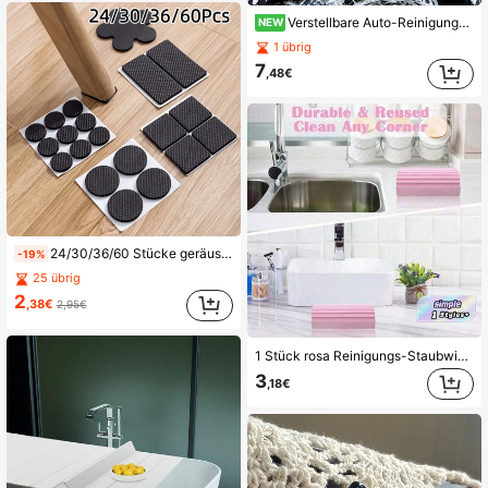
Verstellbare Auto-Reinigungsbürste mit langem Griff, Snowy Liner Ultra-Feinfaser-Autoreinigungswerkzeug, robuster Mehrflächen-Automopp, Fahrzeugpflege-Reinigung, Staubwedel mit weichen Borsten für schwer zugängliche Bereiche
NEW
1 übrig
7
,48€
24/30/36/60 Stücke geräuschreduzierende Stuhlbeinschoner, rutschfeste Möbelpolster für Esszimmerstühle und Tische, strapazierfähiges Material mit Metallkappen - andere Typen, für eine ruhige Wohnumgebung
-19%
25 übrig
2
,38€
2,95€
1 Stück rosa Reinigungs-Staubwisch-Schwamm Feuchtwisch-Werkzeug -Wiederverwendbare Haushalts-Schwämme Staubwischer Magischer Staubschwamm Geeignet zum Reinigen von Jalousien, Glas, Fußleisten, Lüftungsschlitzen, Spiegeln, Fensterschienen-Rillen, Küche, Badezimmer, Zuhause, Haushaltsartikel
3
,18€