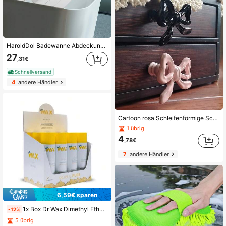
HaroldDol Badewanne Abdeckung, Faltbare Badewanne Brett, Wasserdichte, Staubdichte Badewanne Tablett, Isolierung PVC Badewannen, Langlebige Isolierplatte Für Haus, Badezimmer, Spa Erfahrung, 70 X 170 X 0.65cm
27
,31€
Schnellversand
4
andere Händler
Cartoon rosa Schleifenförmige Schrank-/Schubladengriffe, süße dekorative kleine Knöpfe für Möbel Zuhause
1 übrig
4
,78€
7
andere Händler
6,59€ sparen
1x Box Dr Wax Dimethyl Ether 500ml, 12pcs-
-12%
5 übrig