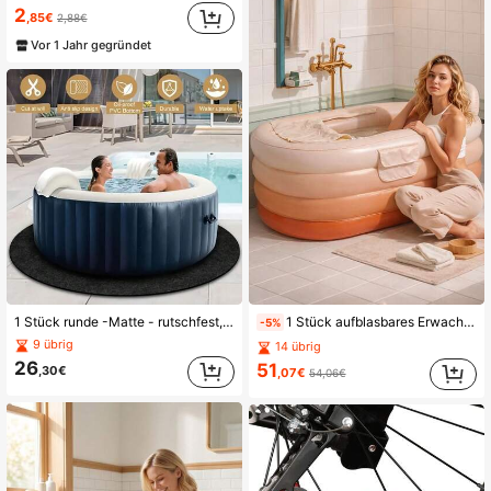
2
,85€
2,88€
Vor 1 Jahr gegründet
1 Stück runde -Matte - rutschfest, wasserdichter Boden, wiederverwendbar und waschbar, Outdoor-Pool-Schutzmatte, geeignet für oberirdische Pools, -Zubehör, Abdeckung für oberirdische Schwimmbäder
1 Stück aufblasbares Erwachsenen-Badezuber mit Fußpumpe - einfach aufzublasen und zu entleeren, geeignet für Zuhause-Spa, Warm-/Kaltbad, faltbar für die Aufbewahrung - perfektes Geschenk
-5%
9 übrig
14 übrig
26
51
,30€
,07€
54,06€