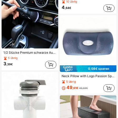
10 übrig
4
,64€
1/2 Stücke Premium schwarze Auto-Innenraum-Reinigungsbürste, praktische Staubbürste, geeignet für Auto-Armaturenbrett, Lüftungsschlitze, Innenraum-Spalten Tiefenreinigung
5 übrig
3
,39€
0,08€ sparen
Neck Pillow with Logo Passion Spas, Jazzi, Wellis, EVA251, Charcoal-
5 übrig
49
,61€
49,69€