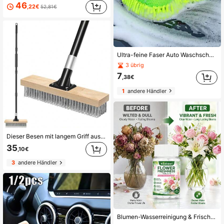
46
,22€
52,81€
Ultra-feine Faser Auto Waschschwamm, Reinigungs- & Pflegebürste, Auto Wasch Handtuch, Auto Handschuhe, Auto Detailing Zubehör
3 übrig
7
,38€
1
andere Händler
Dieser Besen mit langem Griff aus Edelstahl ist ein robuster, steifer Besen, der sich zum Entfernen von Moos von Betonböden, Terrassen, Gärten, Innenhöfen, Dächern, Ziegeloberflächen, Garagen und Schwimmbädern eignet.
35
,10€
3
andere Händler
Blumen-Wasserreinigung & Frischetabletten, reinigen Vasenwasser, hemmen Bakterien, entfernen Gerüche, verlängern die Blühdauer. Entwickelt für die Pflege von frischen Schnittblumen und Blumensträußen zu Hause