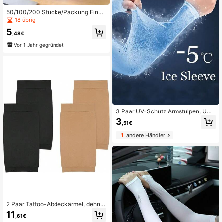
50/100/200 Stücke/Packung Einw
eg-Plastikabdeckungen, wasserdic
18 übrig
ht, ölfest, staubdicht, transparente
5
Plastikabdeckungen, geeignet für C
,48€
atering, Grillen, Haushaltsreinigung
Vor 1 Jahr gegründet
3 Paar UV-Schutz Armstulpen, UPF
50+, Sport Kompressions Kühlung,
3
,51€
Unisex, Basketball Armstulpen, Sch
ul-Halloween Accessoire, Winterha
1
andere Händler
ndschuhe
2 Paar Tattoo-Abdeckärmel, dehnb
are Unterarm-/Oberarm-Tattoo-Är
11
,61€
mel, atmungsaktive Sonnenschutz-