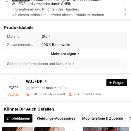
WJJFDP und versendet durch SHEIN
Informationen und Pflichten des Händlers
Um diesen Verkäufer und/oder dieses Produkt zu melden
Produktdetails
Material:
Stoff
Zusammensetzung:
100% Baumwolle
Mehr anzeigen
Sicherheitsinformationen und Kontakte
1.1K Follower
4,73
WJJFDP
Folgen
m***t
bezahlt
Vor 1 Tag
m***e
ist
Vor 1 Tag
gefolgt
57K+ Kürzlich verkauft
2K+ Erneut kaufen
Verkäufer
1.1K Follower
4,73
Könnte Dir Auch Gefallen
1.1K Follower
4,73
Empfehlungen
Kleidungs-Accessoires
Mobiltelefone & Zubehör