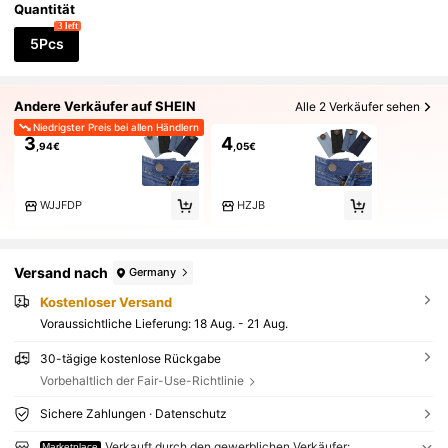
Quantität
3 left
5Pcs
Andere Verkäufer auf SHEIN
Alle 2 Verkäufer sehen
Niedrigster Preis bei allen Händlern
3
4
,94€
,05€
WJJFDP
HZJB
Versand nach
Germany
Kostenloser Versand
Voraussichtliche Lieferung:
18 Aug. - 21 Aug.
30-tägige kostenlose Rückgabe
Vorbehaltlich der Fair-Use-Richtlinie
Sichere Zahlungen · Datenschutz
Verkauft durch den gewerblichen Verkäufer:
Marketplace