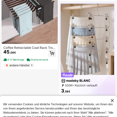
werlast Mehrschicht-Hosenständer
mit markenfreien magischen Clips,
platzsparender Schrankorganizer, g
eeignet für Stange/Decke, verstellb
are Stange, passend für Zuhause/B
üro/Hotel
Coffee Retractable Coat Rack Trou
45
ser Rack Kleiderständer Hosenstän
,08€
der 22 Stangen
4-5 Werktage
Gratisversand
6
andere Händler
madeby BLANC
500K+ Kürzlich verkauft
67K+ Erneut kaufen
86K Follower
3
,58€
Wir verwenden Cookies und ähnliche Technologien auf unserer Website, um Ihnen den
von Ihnen angeforderten Service bereitzustellen und Ihnen das bestmögliche
Webseitenerlebnis zu bieten. Sie können jederzeit nach Ihrer Wahl "Alle ablehnen", "Alle
akzeptieren" oder Ihre Cookie-Einstellungen anpassen. Wenn Sie "Alle akzeptieren"