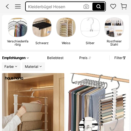
Kleiderbügel Hosen
Kleiderbürgel
Hosenbügel
Verschiedenfa
Rostfreier
Schwarz
Weiss
Silber
rbig
Stahl
Empfehlungen
Beliebtest
Preis
Filter
Farbe
Material
#5 Bestseller
in Mehrfarbig Hosenständer