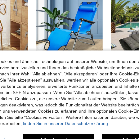
okies und ähnliche Technologien auf unserer Website, um Ihnen den 
vice bereitzustellen und Ihnen das bestmögliche Webseitenerlebnis zu
5
nach Ihrer Wahl "Alle ablehnen", "Alle akzeptieren" oder Ihre Cookie-Ei
Terrassen-Loungesessel und Schaukelstuhl
Klappbarer Gartenliegestuhl für den Außenbereich, aus Metall und atmungsaktivem Oxford-Gewebe mit gepolsterter Kopfstütze, Terrasse, Pool, Strand
Wasserdicht Klappstuhlkissen Gartenlieg
-16%
-17%
e "Alle akzeptieren" auswählen, werden wir alle optionalen Cookies s
27,67€
37,83€
32,99€
45,
nverkehr zu analysieren, erweiterte Funktionen anzubieten und Inhalte
bnis bei SHEIN anzupassen. Wenn Sie "Alle ablehnen" auswählen, lassen
4-5 Werkta
erlichen Cookies zu, die unsere Website zum Laufen bringen. Sie könne
gen deaktivieren, was jedoch die Funktionalität der Website beeinträc
n uns verwendeten Cookies zu erfahren und Ihre optionalen Cookie-Ei
n Sie bitte "Cookies verwalten". Weitere Informationen darüber, wie w
verarbeiten,
finden Sie in unserer Datenschutzerklärung.