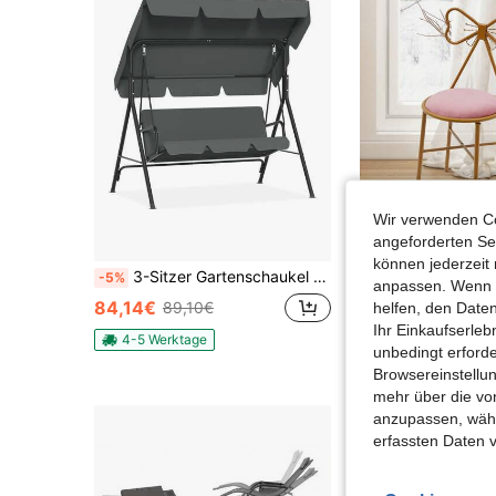
Wir verwenden Co
angeforderten Ser
können jederzeit 
3-Sitzer Gartenschaukel mit Sonnendach, verstellbarem Sonnenschutz, Metallrahmen & gepolsterten Kissen, Outdoor Hollywoodschaukel bis 200 kg Tragkraft für Garten Terrasse
-5%
anpassen. Wenn Si
39,91€
84,14€
89,10€
helfen, den Date
Ihr Einkaufserle
4-5 Werktage
unbedingt erford
Browsereinstellun
mehr über die vo
anzupassen, wähle
erfassten Daten 