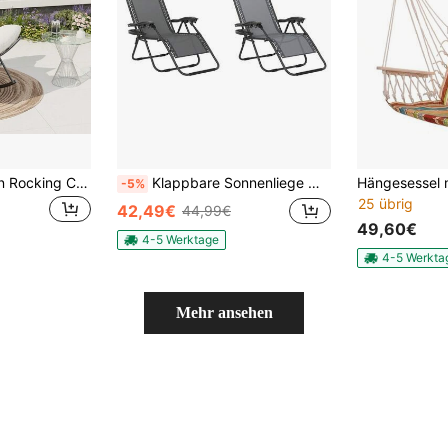
Oversized Papasan Rocking Chair with Sturdy Metal Frame, Outdoor Rattan Egg Rocker for Balcony, Backyard, Porch, or Bedroom, White
Klappbare Sonnenliege mit verstellbarer Rückenlehne, Gartenstuhl mit Kissen und Getränkehalter für Terrasse und Garten
-5%
25 übrig
42,49€
44,99€
49,60€
4-5 Werktage
4-5 Werkta
Mehr ansehen