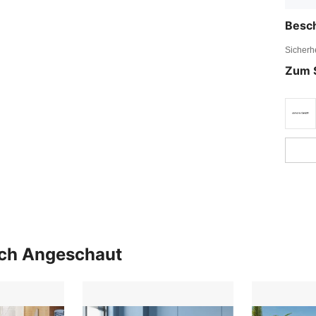
Besc
Sicherh
Zum 
uch Angeschaut