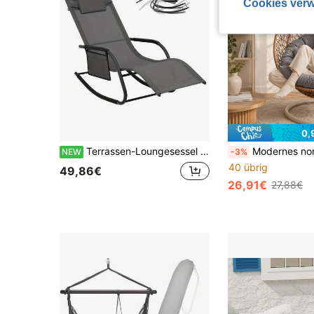
Cookies verw
0,
Terrassen-Loungesessel und Schaukelstuhl
Modernes nordisches Design Schaukelstuhl Kissen/Hängesessel Kissen/Schaukel Kissen - UV-beständig, bequemer Stoff, in mehreren Farben erhältlich, geeignet für ve
NEW
-3%
40 übrig
49,86€
26,91€
27,88€