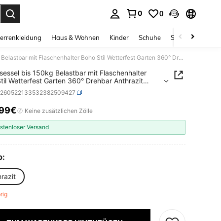
0
0
ess Enter to select.
errenkleidung
Haus & Wohnen
Kinder
Schuhe
Schmuck & Acces
Hängesessel bis 150kg Belastbar mit Flaschenhalter Boho Stil Wetterfest Garten 360° Drehbar Anthrazit Hängestuhl Indoor & Outdoor Kissen170x100x150cm
essel bis 150kg Belastbar mit Flaschenhalter
til Wetterfest Garten 360° Drehbar Anthrazit
stuhl Indoor & Outdoor Kissen170x100x150cm
h260522133532382509427
,99€
ICE AND AVAILABILITY
Keine zusätzlichen Zölle
stenloser Versand
p:
razit
brig