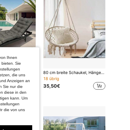
von Ihnen
 bieten. Sie
nstellungen
estühle Kissen Sitzkissen &Rückenkissen Polster Auflage für Garten Pool Terrasse Balkon
80 cm breite Schaukel, Hängesessel für den Innenhof, Hängekorb für den Innenbalkon, Hängesessel für den Außenbereich, Wiegenstuhl für den Außenbereich, Homestay-Hängesessel für den Außenbereich, Hängematte, Hängekorb mit gewebter Quaste aus Baumwollseil, Lazy Swing
etzen, die uns
18 übrig
88€
 und Anzeigen an
35,50€
 Sie nur die
ge
Gratisversand
n diese in den
htigen kann. Um
nstellungen
ir die von uns