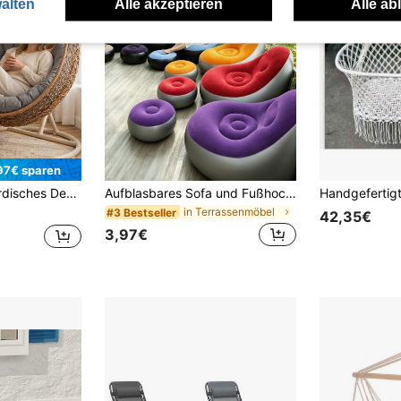
alten
Alle akzeptieren
Alle ab
97€ sparen
rschiedene Szenen, maschinenwaschbares Polyester mit Reißverschluss, bequemes Outdoor-Kissen (Stuhl nicht enthalten), Gartenstuhl Kissen
Aufblasbares Sofa und Fußhocker, faltbarer tragbarer Slouchy-Sessel mit Fußhocker, aufblasbarer Sofasessel geeignet für Wohnzimmer, Schlafzimmer, Outdoor, Balkon und Camping, bestes Geschenk für die Familie: das bequemste Sofa
in Terrassenmöbel
#3 Bestseller
42,35€
3,97€