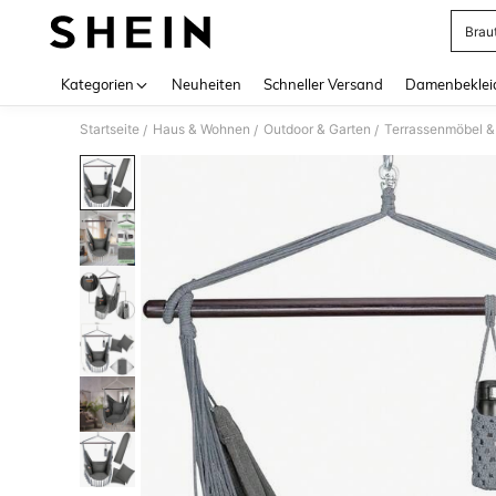
Brau
Use up 
Kategorien
Neuheiten
Schneller Versand
Damenbeklei
Startseite
Haus & Wohnen
Outdoor & Garten
Terrassenmöbel &
/
/
/