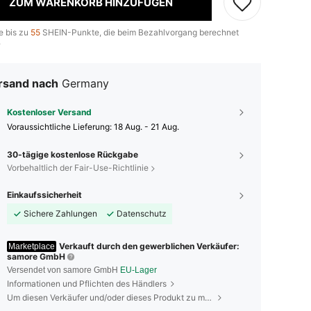
ZUM WARENKORB HINZUFÜGEN
e bis zu
55
SHEIN-Punkte, die beim Bezahlvorgang berechnet
.
rsand nach
Germany
Kostenloser Versand
Voraussichtliche Lieferung:
18 Aug. - 21 Aug.
30-tägige kostenlose Rückgabe
Vorbehaltlich der Fair-Use-Richtlinie
Einkaufssicherheit
Sichere Zahlungen
Datenschutz
Verkauft durch den gewerblichen Verkäufer:
Marketplace
samore GmbH
Versendet von samore GmbH
EU-Lager
Informationen und Pflichten des Händlers
Um diesen Verkäufer und/oder dieses Produkt zu melden