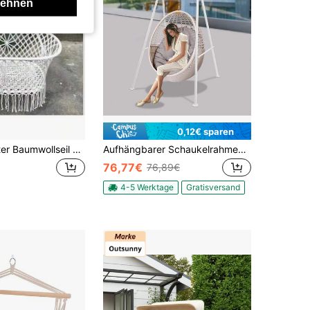
lehnen
0,12€ sparen
Handgefertigter Baumwollseil Hängestuhl, Outdoor Terrassen Schaukel, Innen Makramee Hängematte mit Quasten
Aufhängbarer Schaukelrahmen Mit 3 Haken, Hängekorb Rack Schaukelrahmen, Robuster Innen-/Außenrahmen, Für Die Meisten Hängestühle Geeignet, 52.76 * 46.46 * 70.08in (weiß)
76,77€
76,89€
4-5 Werktage
Gratisversand