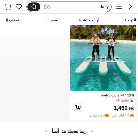
dazy
فستان اكمام طويله
التوصية
أوسع منتشرة
السعر
تصنيف
بيجامات شتوية مقاس كبير
motf
kangten قارب دواسة
متبقي 24
1,460
.95€
4-5 أيام عمل
شحن مجاني
ربما يعجبك هذا أيضاً