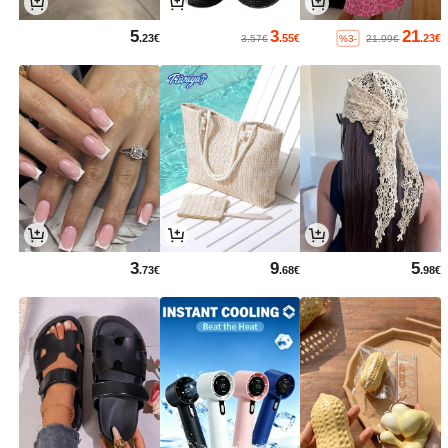
5
3
21
.23€
.55€
.23€
%3-
3.57€
21.99€
3
9
5
.73€
.68€
.98€