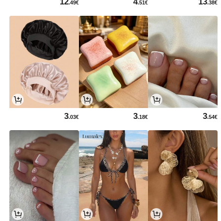
12
4
13
.49€
.51€
.38€
3
3
3
.03€
.18€
.54€