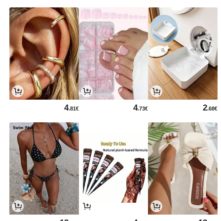
4
4
2
.81€
.73€
.68€