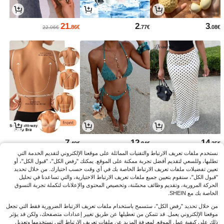
21
2
3
.86€
.77€
.08€
22.06€
7
12
14
.49€
.84€
.35€
نستخدم ملفات تعريف الارتباط والتقنيات المماثلة على موقعنا الإلكتروني لتقديم الخدمة التي
تطلبها، وللسعي لتقديم أفضل تجربة ممكنة على الموقع. يمكنك "رفض الكل"، "قبول الكل"، أو
تعيين تفضيلات ملفات تعريف الارتباط الخاصة بك في أي وقت حسب اختيارك. من خلال تحديد
"قبول الكل"، سنقوم بتعيين جميع ملفات تعريف الارتباط الاختيارية، والتي تساعدنا في تحليل
الحركة المرورية، وتقديم وظائف محسّنة، وتخصيص المحتوى والإعلانات لتكملة تجربة التسوق
الخاصة بك مع SHEIN.
من خلال تحديد "رفض الكل"، ستسمح باستخدام ملفات تعريف الارتباط الضرورية فقط التي تجعل
موقعنا الإلكتروني يعمل. قد تتمكن من تعطيلها عن طريق تغيير إعدادات متصفحك، ولكن قد يؤثر
ذلك على كيفية عمل الموقع. لمعرفة المزيد عن ملفات تعريف الارتباط التي نستخدمها وتعديل