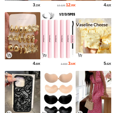
3
12
4
.15€
.05€
.62€
12.12€
4
3
5
.60€
.64€
.62€
3.65€