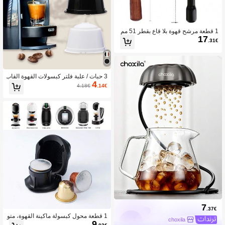
1 قطعة مرشح قهوة بلا قاع بقطر 51 مم
17
من الفولاذ المقاوم للصدأ 304 للموديل ديل
.31€
ونجي EC680/685 ، به سلة لكوبين، لواز
م مدرسية للعودة إلى المدرسة
3 حبات / علبة فلتر كبسولات القهوة القاب
4
ل لإعادة الاستخدام مع ملعقة وفرشاة، من
4.18€
.14€
اسب لآلة القهوة دولتشي قوستو
7
.37€
1 قطعة محول كبسولة ماكينة القهوة، متو
choxila
9
افق مع ماكينات القهوة Genio S و Picco