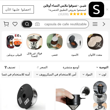
coador de café em cerâmica
شيـن - تسوقوا ملابس النساء أونلاين
×
filtro café
احصلوا عليها الآن
استمتعوا بعروض التطبيق الحصرية!
(10,830)
capsula de cafe reutilizable
aparat cafea portabi
filtre cafea
coador de café em cerâmica
فولاذ غير قابل
متعدد الألوان
الأسود
فضي
البولي بروبلين
للصدأ
التوصية
أوسع منتشرة
السعر
تصنيف
لون
المواد
آمن للاستخدام في الميكروويف
آمنة للاستخدام في غسال