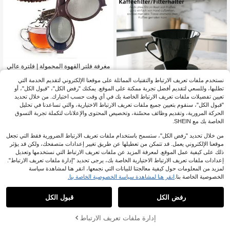
مغرفة فلتر القهوة المحمولة | فلترة عالي
3
ة الأداء للكبسولات والمسحوق، مناسبة ل
.08€
نستخدم ملفات تعريف الارتباط والتقنيات المماثلة على موقعنا الإلكتروني لتقديم الخدمة التي
صانعات القهوة وهواة الخبز، مصنوعة من
مواد بلاستيكية، مغرفة فلتر القهوة، أداة
تطلبها، وللسعي لتقديم أفضل تجربة ممكنة على الموقع. يمكنك "رفض الكل"، "قبول الكل"، أو
شبكة تصفية المسحوق. فلتر قهوة قابل لإ
تعيين تفضيلات ملفات تعريف الارتباط الخاصة بك في أي وقت حسب اختيارك. من خلال تحديد
عادة الاستخدام، اكسسوارات القهوة. الم
"قبول الكل"، سنقوم بتعيين جميع ملفات تعريف الارتباط الاختيارية، والتي تساعدنا في تحليل
طبخ والطعام، متين.
الحركة المرورية، وتقديم وظائف محسّنة، وتخصيص المحتوى والإعلانات لتكملة تجربة التسوق
حامل فلتر القهوة، حتى 4 أكواب من القهو
الخاصة بك مع SHEIN.
7
ة، حامل فلتر عملي مصنوع من البلاستيك
8.32€
%5-
.88€
من خلال تحديد "رفض الكل"، ستسمح باستخدام ملفات تعريف الارتباط الضرورية فقط التي تجعل
موقعنا الإلكتروني يعمل. قد تتمكن من تعطيلها عن طريق تغيير إعدادات متصفحك، ولكن قد يؤثر
ذلك على كيفية عمل الموقع. لمعرفة المزيد عن ملفات تعريف الارتباط التي نستخدمها وتعديل
إعدادات ملفات تعريف الارتباط الاختيارية الخاصة بك، يرجى تحديد "إدارة ملفات تعريف الارتباط".
لمزيد من المعلومات حول كيفية معالجتنا للبيانات التي نجمعها، انقر هنا لمشاهدة سياسة
الخصوصية الخاصة بنا.
انقر هنا لمشاهدة سياسة الخصوصية الخاصة بنا.
1
1
رفض الكل
قبول الكل
1/2/3/4 قطع فلاتر صانع القهوة، متوافقة
8
مع فلاتر مياه Saeco AquaClean CA69
إدارة ملفات تعريف الارتباط
8.18€
%1-
.02€
03 البديلة، فلتر قهوة متوافق، مرطب ميا