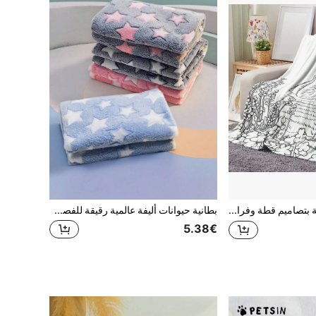
1 قطعة بطانية بتصاميم قطة وفراشة، ارسم ألوانك الخاصة. رائعة للسفر والتخييم وغرف المعيشة والمكاتب والأرائك والكراسي والأسرة. مصنوعة من قماش ناعم مع طباعة رقمية
بطانية حيوانات أليفة عالمية رقيقة للفصول الأربعة، بطانية كلاب، بطانية قطط، تدفئة للحيوانات الأليفة، حشية عش الحيوان، المادة ناعمة وزهيدة، ب- 4 مقاسات مناسبة لأحجام الحيوانات الأليفة المختلفة، وهي بطانة رقيقة
5.38€