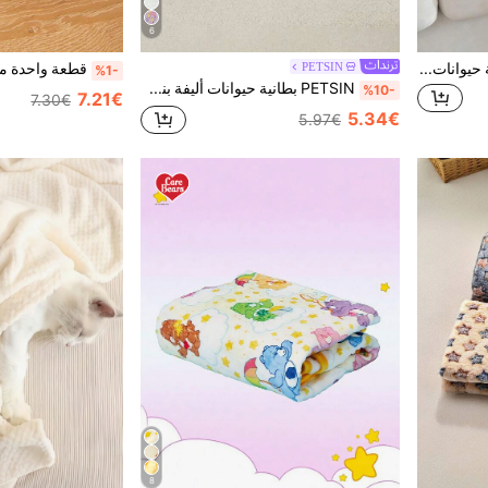
6
بطانية كلب مقاس كبير - بطانية حيوانات أليفة قابلة للغسيل - بطانية جراء، مناسبة للكلاب الكبيرة والصغيرة على حد سواء - بطانية كلب ناعمة وقابلة للعكس، بطانية أريكة للكلاب، رمادي مع بصمات الأقدام قطعة واحدة
PETSIN
%1-
PETSIN بطانية حيوانات أليفة بنمط النجوم والسحب - ناعمة ودافئة للربيع والخريف والشتاء وأمسيات الصيف الباردة؛ مثالية للاسترخاء اليومي، وقت النوم، السفر، النزهات الخارجية، تجمعات العطلات، هدايا احتفالية؛ توفر الدفء والراحة والحماية الأنيقة لحيوانك الأليف
%10-
7.21€
7.30€
5.34€
5.97€
8