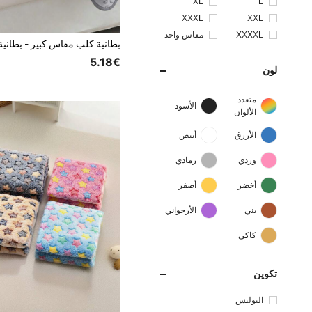
XL
L
XXXL
XXL
XXXXL
مقاس واحد
5.18€
لون
متعدد
الأسود
الألوان
الأزرق
أبيض
وردي
رمادي
أخضر
أصفر
بني
الأرجواني
كاكي
تكوين
البوليس