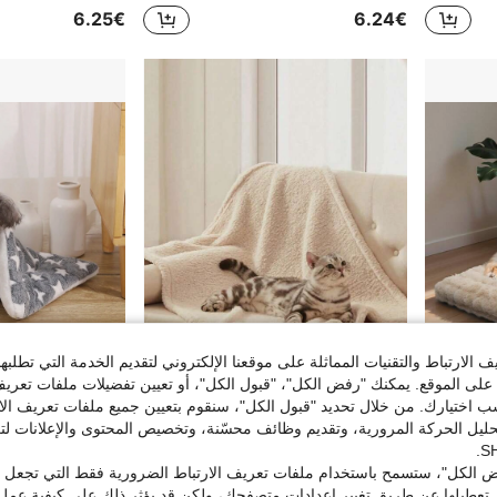
6.25€
6.24€
الارتباط والتقنيات المماثلة على موقعنا الإلكتروني لتقديم الخدمة التي تطلبه
لى الموقع. يمكنك "رفض الكل"، "قبول الكل"، أو تعيين تفضيلات ملفات تعريف
ختيارك. من خلال تحديد "قبول الكل"، سنقوم بتعيين جميع ملفات تعريف الارتب
BingoPaw سرير كلب بينجوباو، حشوة هادئة للقفص مع غطاء قابل للإزالة وغسيل وقاعدة مانعة للانزلاق، أسرة حيوانات أليفة مقاومة للماء ناعمة مضادة للقلق، وسادة وسادة جرو بيج
2 قطعة بطانيات حيوانات أليفة من صوف الحمل الفاخر، ناعمة وقابلة للغسل في الغسالة، مناسبة للكلاب الصغيرة والجراء والقطط، بطانية بطانية متينة لحماية السرير والأريكة والأثاث
حليل الحركة المرورية، وتقديم وظائف محسّنة، وتخصيص المحتوى والإعلانات لت
6.58€
19.81€
 الكل"، ستسمح باستخدام ملفات تعريف الارتباط الضرورية فقط التي تجعل مو
تعطيلها عن طريق تغيير إعدادات متصفحك، ولكن قد يؤثر ذلك على كيفية عمل 