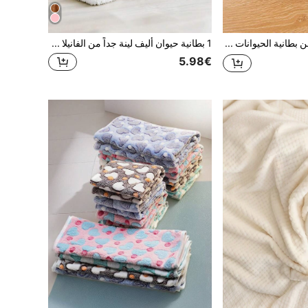
قطعة واحدة من بطانية الحيوانات الأليفة بلون سادة، خفيفة الوزن مناسبة للقطط والكلاب الصغيرة والمتوسطة الحجم، بطانية نوم لجميع المواسم
1 بطانية حيوان أليف لينة جداً من الفانيلا - بطانية رمادية دافئة للكلاب والقطط مع بصمات أقدام جميلة ومانعة للانزلاق، خفيفة ومقاومة للماء مناسبة للحيوانات الأليفة الصغيرة والمتوسطة، محمولة للاستخدام في القفص والسرير والسيارة والأريكة الداخلية والخارجية
5.98€