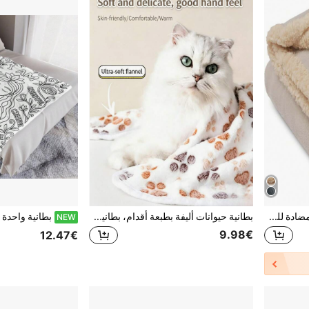
قطعة واحدة من بطانية فليس مضادة للماء ،أغطية أريكة ،بطانية حيوانات أليفة ،وسادة لأقفاص الكلاب ،وسادة أريكة ،وحصيرة سرير القطط ،وبطانية سرير الكلاب
بطانية حيوانات أليفة بطبعة أقدام، بطانية ناعمة من الفلانيل للكلاب والقطط، بطانية دافئة ومريحة للحيوانات الأليفة الصغيرة والمتوسطة، بطانية سرير حيوانات أليفة متعددة الألوان لطيفة
NEW
9.98€
12.47€