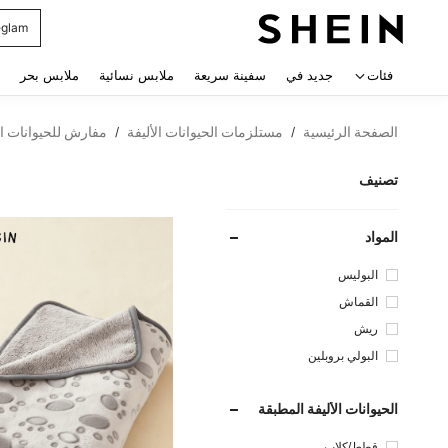
glam
 navigate search
فئات
جديد في
سفينة سريعة
ملابس نسائية
ملابس بحر
الصفحة الرئيسية
مستلزمات الحيوانات الأليفة
مفارش للحيوانات ال
/
/
تصنيف
المواد
البوليس
تر
القماش
ريش
البولي بروبلين
الحيوانات الأليفة المطبقة
قطط/كلاب