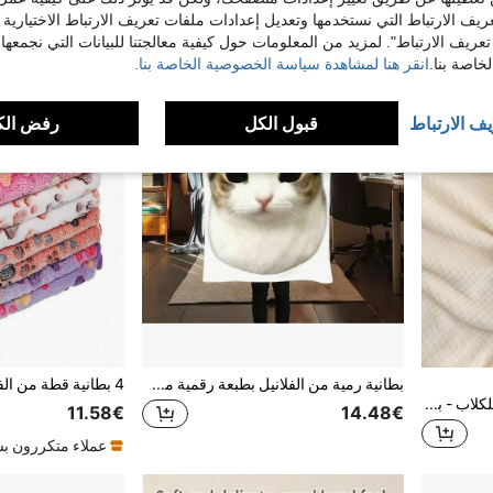
ريف الارتباط التي نستخدمها وتعديل إعدادات ملفات تعريف الارتباط الاختيارية
تعريف الارتباط". لمزيد من المعلومات حول كيفية معالجتنا للبيانات التي نجمعها،
اصة بنا.
انقر هنا لمشاهدة سياسة الخصوصية الخاصة بنا.
يف الارتباط
قبول الكل
رفض الك
بطانية رمية من الفلانيل بطبعة رقمية مسطحة بموضوع بورتريه قطة برأس كبير وإطار دائري كبير، قطعة واحدة، ناعمة وقابلة للتنفس، دافئة وخفيفة الوزن، مناسبة للتخييم وغرفة المعيشة والأريكة وقيلولة المكتب والمنزل، من المصنع مباشرة
PETSIN بطانية شتوية مريحة للكلاب - بطانية قطيفة ناعمة للقفص والسرير والكوخ - وسادة كلب دافئة مانعة للانزلاق للكلاب الصغيرة والمتوسطة والكبيرة - بطانية سرير قطيفي قابل للعكس للخريف والشتاء - وسادة نوم للكلاب والقطط مقاومة للماء
11.58€
14.48€
عملاء متكررون ب