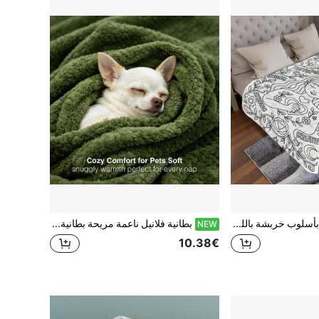
بطانية واحدة بأسلوب خربشة باللونين الأسود والأبيض، يمكنك رسم ألوانك الخاصة. مثالية لغرف المعيشة والأرائك وغرف النوم. مصنوعة من قماش ناعم مع طباعة رقمية
بطانية فلانيل ناعمة مريحة بطانية أريكة وسرير خفيفة الوزن بطانية قيلولة مناسبة للمكتب والسكن الجامعي وغرفة النوم بألوان أخضر وأزرق وبيج مناسبة للحيوانات الأليفة تحت 17 كجم
NEW
10.38€