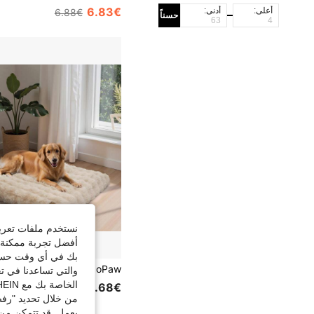
6.83€
أعلى:
أدنى:
6.88€
حسناً
نستخدم ملفات تعريف 
أفضل تجربة ممكنة ع
بك في أي وقت حسب ا
والتي تساعدنا في ت
الخاصة بك مع SHEIN.
24.68€
من خلال تحديد "رفض
يعمل. قد تتمكن من 