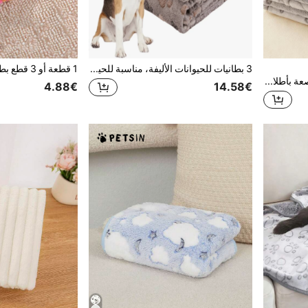
3 بطانيات للحيوانات الأليفة، مناسبة للحيوانات الأليفة الصغيرة والمتوسطة والكبيرة، للاستخدام في جميع الفصول، ناعمة وفراشية للأريكة والسرير
PETSIN بطانية طراز أنيق مرصعة بأطلال القطط مصنوعة من قماش الفلانيل الناعم والدافئ لسرير الكلاب الصغيرة والمتوسطة والجراء، حصيرة أثاث كنبة السرير، هدية عيد الميلاد لعشاق الحيوانات الأليفة
4.88€
14.58€