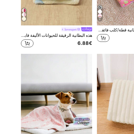
5
1 قطعة أو 3 قطع بطانية قطة/كلب فائقة الناعمة من الفليس مع أنماط بصمات الأرجل الجذابة، سرير حيوان أليف من الفلانيل قابل للغسل بالغسالة، متوفرة بألوان وأحجام متعددة، مناسبة للحيوانات الأليفة الصغيرة والمتوسطة الحجم
loveupet
هذه البطانية الرقيقة للحيوانات الأليفة قابلة للتنفس والغسيل ومريحة ودافئة، بخلفية صفراء مع نمط زهري ملون، مصنوعة من مادة البوليستر، مثالية للقطط الصغيرة والجراء لاستخدامها كحصيرة في الخريف والشتاء.
6.88€