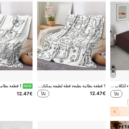
بطانية سرير مقاومة للماء للكلاب والقطط، بطانية سرير مزدوجة الوجه مانعة للانزلاق، بطانية حماية للأسرة والأريكة والمقعد السيارة
1 قطعة بطانية بطبعة قطة لطيفة يمكنك رسم ألوانك الخاصة عليها. رائعة للسفر والتخييم وغرف المعيشة والمكاتب والأرائك والكراسي والأسرة. مصنوعة من قماش ناعم مع طباعة رقمية
NEW
12.47€
12.47€