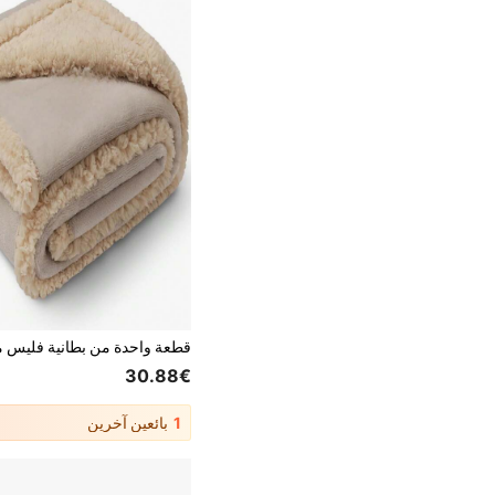
30.88€
1
بائعين آخرين