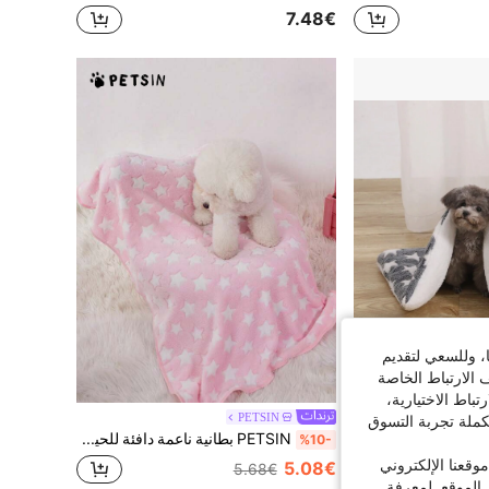
7.48€
ا، وللسعي لتقديم
 الارتباط الخاصة
اط الاختيارية،
حصيرة حيوانات أليفة من القماش المخملي الأسمك، بطانية وسادة دافئة للقطط والكلاب في الخريف والشتاء
PETSIN
كملة تجربة التسوق
PETSIN بطانية ناعمة دافئة للحيوانات الأليفة مع طباعة نجوم بيضاء على خلفية وردية، مناسبة للقطط والكلاب
%10-
قعنا الإلكتروني
5.08€
5.68€
الموقع. لمعرفة