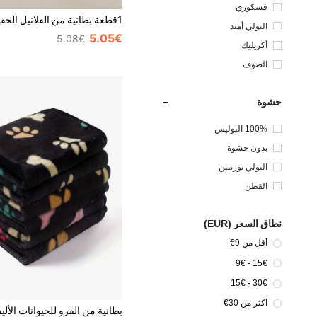
تر
فسكوزي
البولي أميد
5.05€
5.08€
أكريليك
الصوف
حشوة
100% البوليس
تر
بدون حشوة
البولي يوريثين
القطن
نطاق السعر (EUR)
أقل من 9€
15€ - 9€
30€ - 15€
أكثر من 30€