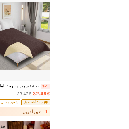
%2-
32.48€
33.43€
4-5 أيام عمل
شحن مجاني
1
بائعين آخرين