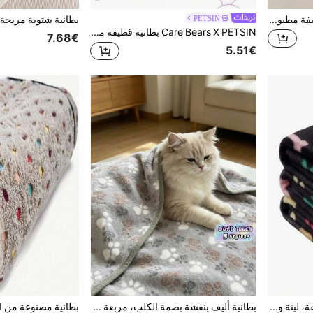
1قطعة بطانية من الفلانيل الخفيفة مطبوعة بالنجوم، بطانية ملائمة لجميع المواسم للقطط والكلاب
PETSIN
Care Bears X PETSIN بطانية قطيفة مطبوعة بنمط دب لحيوانات الأليفة القطط والكلاب، تصميم قابل للعكس ودافئ ومناسب لجميع الفصول، قابل للغسيل وصلب، مثالي لتغطية الأريكة وفرش السرير والاستخدام في السفر، هدية دافئة مثالية للكلاب والقطط الصغيرة والكبيرة
7.68€
5.51€
بطانية من الفرو للحيوانات الأليفة، لينة وناعمة ذات وجهين فراء، حصيرة مناسبة للكلاب والقطط صغيرة/متوسطة/كبيرة الحجم
بطانية أليف بنقشة بصمة الكلب، مربعة التصميم، رقيقة ومريحة، مناسبة للحيوانات الأليفة الصغيرة والمتوسطة والكبيرة طوال العام، قطعة واحدة