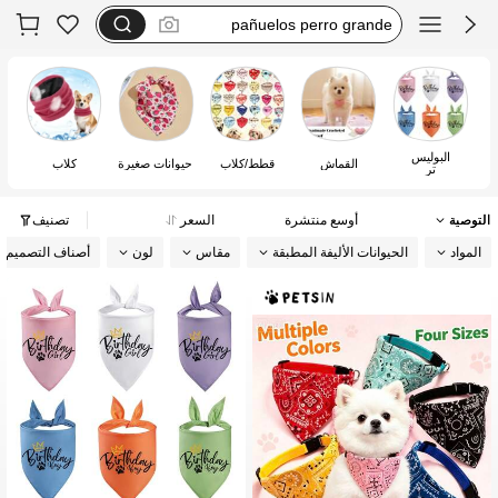
dog scarf
bandana per gatto
dog bandana
البوليس
القماش
قطط/كلاب
حيوانات صغيرة
كلاب
تر
التوصية
أوسع منتشرة
السعر
تصنيف
المواد
الحيوانات الأليفة المطبقة
مقاس
لون
أصناف التصميم