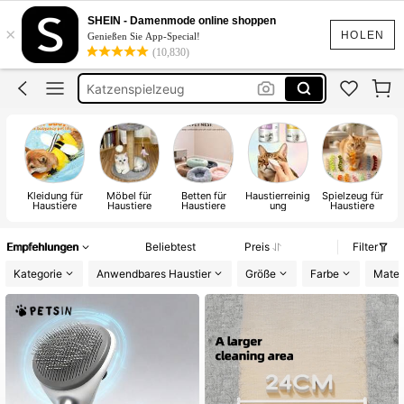
Katzen Zubehör
SHEIN - Damenmode online shoppen
×
Hunde Zubehör
HOLEN
Genießen Sie App-Special!
(10,830)
Katzenspielzeug
Kratzbaum Katze
Hundebett
Katzen Zubehör
Kleidung für
Möbel für
Betten für
Haustierreinig
Spielzeug für
H
Haustiere
Haustiere
Haustiere
ung
Haustiere
G
Empfehlungen
Beliebtest
Preis
Filter
Kategorie
Anwendbares Haustier
Größe
Farbe
Mater