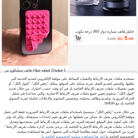
حامل هاتف سيارة دوار 360 درجة بكوب
شفط ميكانيكي، حامل هاتف مغناطيسي،
5
5.18€
%1-
.08€
مناسب لهواتف آيفون والأندرويد، للملاحة،
هدية عيد ميلاد، للعائلة والأصدقاء، اكسسو
ارات السيارة
1 قطعة/2 قطعة غطاء هاتف سيليكون مر
بع مع أكواب شفط سيليكون، 28 قطعة أك
3
.98€
نستخدم ملفات تعريف الارتباط والتقنيات المماثلة على موقعنا الإلكتروني لتقديم الخدمة التي
واب شفط سيليكون كبيرة للهاتف، هدية ل
لأصدقاء، هدية إكسسوارات هاتف رمضان
تطلبها، وللسعي لتقديم أفضل تجربة ممكنة على الموقع. يمكنك "رفض الكل"، "قبول الكل"، أو
تعيين تفضيلات ملفات تعريف الارتباط الخاصة بك في أي وقت حسب اختيارك. من خلال تحديد
"قبول الكل"، سنقوم بتعيين جميع ملفات تعريف الارتباط الاختيارية، والتي تساعدنا في تحليل
الحركة المرورية، وتقديم وظائف محسّنة، وتخصيص المحتوى والإعلانات لتكملة تجربة التسوق
الخاصة بك مع SHEIN.
من خلال تحديد "رفض الكل"، ستسمح باستخدام ملفات تعريف الارتباط الضرورية فقط التي تجعل
موقعنا الإلكتروني يعمل. قد تتمكن من تعطيلها عن طريق تغيير إعدادات متصفحك، ولكن قد يؤثر
ذلك على كيفية عمل الموقع. لمعرفة المزيد عن ملفات تعريف الارتباط التي نستخدمها وتعديل
إعدادات ملفات تعريف الارتباط الاختيارية الخاصة بك، يرجى تحديد "إدارة ملفات تعريف الارتباط".
لمزيد من المعلومات حول كيفية معالجتنا للبيانات التي نجمعها، انقر هنا لمشاهدة سياسة
الخصوصية الخاصة بنا.
انقر هنا لمشاهدة سياسة الخصوصية الخاصة بنا.