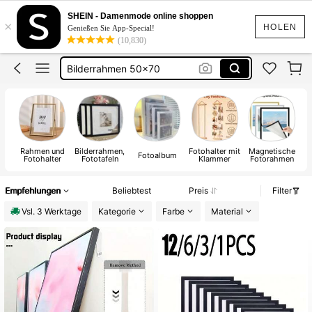
Bilderrahmen
SHEIN - Damenmode online shoppen
×
Fotoalbum
HOLEN
Genießen Sie App-Special!
(10,830)
Bilderrahmen 50×70
Bilderrahmen 40x60
Scrapbook
Bilderrahmen
Rahmen und
Bilderrahmen,
Fotohalter mit
Magnetische
Fotoalbum
Fotohalter
Fototafeln
Klammer
Fotorahmen
Empfehlungen
Beliebtest
Preis
Filter
Vsl. 3 Werktage
Kategorie
Farbe
Material