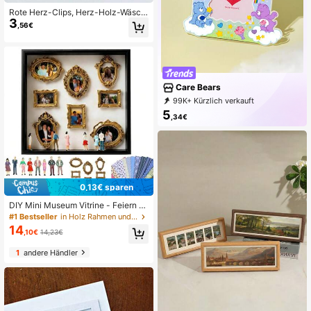
Rote Herz-Clips, Herz-Holz-Wäsch
3
eklammern Foto-Papierklammern
,56€
Mini-Wäscheklammern Postkarten-
Clips Heim-Hochzeitsdekoration S
chreibwaren-Dekoration
Care Bears
99K+ Kürzlich verkauft
85K+ Erneut kaufen
151K Follower
5
,34€
0,13€ sparen
DIY Mini Museum Vitrine - Feiern Si
e Ihre wertvollen Erinnerungen auf
#1 Bestseller
in Holz Rahmen und Fotohalter
einzigartige Weise, mit einem Bilder
14
,10€
14,23€
rahmen-Set mit anpassbarer Fotoa
usstellung und Miniaturfiguren, ein
1
andere Händler
personalisiertes und markantes dek
oratives Sammlerstück