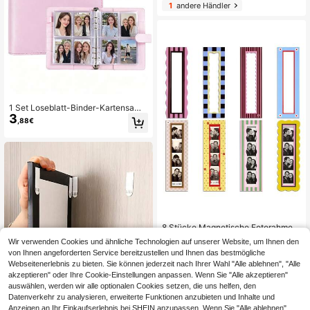
en aufnehmen, Speicherbuch, Schu
1
andere Händler
le Zubehör
1 Set Loseblatt-Binder-Kartensam
3
mlung-Buch Fotoalbum Notizbuch,
,88€
A5 PU-Einband + 25 Stücke 4-Fac
h-Innenseiten Fotokarten-Hüllen, H
ochzeits-Jahrestags-Familienalbu
m, Schreibwaren-Buch Fotokarten-
Aufbewahrungsalbum für Sammelk
arten-Organisation & Sammlung
8 Stücke Magnetische Fotorahmen,
10
bunte Vintage-Stil vertikale Fotorah
,64€
Wir verwenden Cookies und ähnliche Technologien auf unserer Website, um Ihnen den
men, geeignet für Kühlschrank, Küc
von Ihnen angeforderten Service bereitzustellen und Ihnen das bestmögliche
he und Heimdekoration
Webseitenerlebnis zu bieten. Sie können jederzeit nach Ihrer Wahl "Alle ablehnen", "Alle
akzeptieren" oder Ihre Cookie-Einstellungen anpassen. Wenn Sie "Alle akzeptieren"
auswählen, werden wir alle optionalen Cookies setzen, die uns helfen, den
Datenverkehr zu analysieren, erweiterte Funktionen anzubieten und Inhalte und
Anzeigen an Ihr Einkaufserlebnis bei SHEIN anzupassen. Wenn Sie "Alle ablehnen"