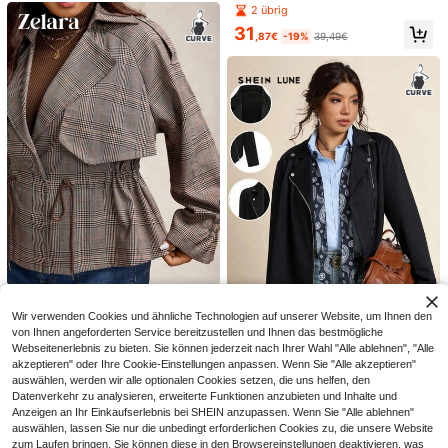
n Slim Fit PU Jacke mit Reißverschl
2 übrig
uss und Thermofutter, schwarze P
31
U Leder Rollkragen Flanell Jacke,
,87€
-19%
39,49€
PU Leder Lässig Streetwear Langar
m Damen Jacke für Herbst/Winter,
Leder Fleece Jacke
9
0,94€ sparen
Damen Große Größenjacke im Mot
SHEIN Clasi Damen Große Größen
orrad-Stil mit Kragen, Reißverschlu
schwarze einfarbige Motorradjacke
26
40
,05€
-3%
26,99€
,25€
ss Frontverschluss, lässiger Lässig
mit Reißverschluss am Kragen, Kun
Look
stleder, warme Jacke mit multifunkt
ionalen Taschen, Herbst 2025 Neu
heit, Langarm Taschen Lässig Jack
e, Herbst, Winter, Vintage, Ausgehe
n, Büro, Old Money Stil
Zelara Damen Große Größen Lässi
g Karomuster Jacke mit Kordelzug
3 übrig
Wir verwenden Cookies und ähnliche Technologien auf unserer Website, um Ihnen den
Taille Herbst für Frauen, Damen Wi
von Ihnen angeforderten Service bereitzustellen und Ihnen das bestmögliche
28
nter Jacke für Ausgehen, Oberteile
,87€
Webseitenerlebnis zu bieten. Sie können jederzeit nach Ihrer Wahl "Alle ablehnen", "Alle
SHEIN LUNE Damen Große Größen
für Ausgehen, Landhaus-Look Karo
akzeptieren" oder Ihre Cookie-Einstellungen anpassen. Wenn Sie "Alle akzeptieren"
einfarbige Reißverschluss Kragen L
braun Top, Braune Jacke, alles für
37 übrig
angarm Lässig Motorrad Jacke für
auswählen, werden wir alle optionalen Cookies setzen, die uns helfen, den
Damen Winter für Frauen, Damen
21
Herbst Winter Schwarz Top Thanks
Winter Jacke Thanksgiving
Datenverkehr zu analysieren, erweiterte Funktionen anzubieten und Inhalte und
,34€
-20%
26,99€
giving für Frauen Schwarze Tops
Anzeigen an Ihr Einkaufserlebnis bei SHEIN anzupassen. Wenn Sie "Alle ablehnen"
auswählen, lassen Sie nur die unbedingt erforderlichen Cookies zu, die unsere Website
zum Laufen bringen. Sie können diese in den Browsereinstellungen deaktivieren, was