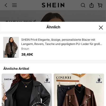
Ähnlich
SHEIN Privé Elegante, lässige, personalisierte Blazer mit
Langarm, Revers, Tasche und geprägtem PU-Leder für große
Größen, geeignet für Urlaub, Neujahr, Party, elegante
Braun
Bürokleidung. Braune Motorradjacke für Frauen, braune
38,49€
Lederjacke für Frauen, Motorradjacke in Große Größen,
braune Jacke in Große Größen, Lederjacke in Große Größen
für Herbst/Winter, braune Fake-Lederjacke, braune Jacke für
Ähnliche Artikel
Damen, Damenbekleidung