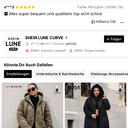
a***2
Farbe: Minzgrün / Größe: 2XL
Alles
super
bequem
und
qualitativ
top
echt
schick
Hilfreich
(16)
450K Follower
4,83
SHEIN LUNE CURVE
Folgen
a***3
ist
Vor 1 Stunden
gefolgt
z***o
ist am Durchsuchen
450K Follower
4,83
999K+ Kürzlich verkauft
999K+ Erneut kaufen
Könnte Dir Auch Gefallen
450K Follower
4,83
Empfehlungen
Unterwäsche & Nachtwäsche
Kleidungs-Accessoire
450K Follower
4,83
450K Follower
4,83
450K Follower
4,83