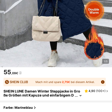
1/5
55
,09€
Mach mit und spare
2,75€
bei diesem Artikel.
SHEIN LUNE Damen Winter Steppjacke in Gro
4,90
(
100+
)
ße Größen mit Kapuze und einfarbigem D
esign für den Alltag
Farbe: Marineblau