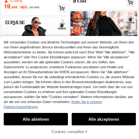
51
12 übrig
,09€
verschluss, Taschen und Wattierun
19
,95€
-50%
39,99€
g, Winterbekleidung
Wir verwenden Cookies und ähnliche Technologien auf unserer Website, um Ihnen den
von Ihnen angeforderten Service bereitzustellen und Ihnen das bestmögliche
Webseitenerlebnis zu bieten. Sie können jederzeit nach Ihrer Wahl "Alle ablehnen", "Alle
akzeptieren" oder Ihre Cookie-Einstellungen anpassen. Wenn Sie "Alle akzeptieren"
auswählen, werden wir alle optionalen Cookies setzen, die uns helfen, den
Datenverkehr zu analysieren, erweiterte Funktionen anzubieten und Inhalte und
Anzeigen an Ihr Einkaufserlebnis bei SHEIN anzupassen. Wenn Sie "Alle ablehnen"
auswählen, lassen Sie nur die unbedingt erforderlichen Cookies zu, die unsere Website
zum Laufen bringen. Sie können diese in den Browsereinstellungen deaktivieren, was
jedoch die Funktionalität der Website beeinträchtigen kann. Um mehr über die von uns
verwendeten Cookies zu erfahren und Ihre optionalen Cookie-Einstellungen
1,13€ sparen
anzupassen, wählen Sie bitte "Cookies verwalten". Weitere Informationen darüber, wie
wir die von uns erfassten Daten verarbeiten,
finden Sie in unserer
SHEIN Clasi Damen Mantel in Groß
Datenschutzerklärung.
e Größen, eleganter schwarzer gep
13 übrig
EURMUSE
olsterter Mantel mit Taschen, mittell
43
,86€
-2%
44,99€
EURMUSE Ikonischer A-Silhouette
anges gepolstertes Jackett, Damen
Alle ablehnen
Alle akzeptieren
42
Zip-Up Kapuzenjacke mit Wattierun
Kapuzenmantel, Herbst/Winter Man
,56€
g Extra warmer Wintermantel
tel für Damen, lange gesteppte Jac
ke Wintermantel für Damen, lange
ZUM WARENKORB
Cookies verwalten
JETZT EINKAUFEN
Damenbekleidung, Damen Daunenj
HINZUFÜGEN
acke