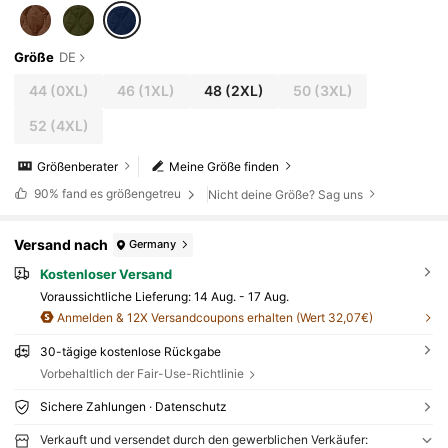
Größe
DE
44
(0XL)
46
(1XL)
48
(2XL)
50
(3XL)
52
(4XL)
Größenberater
Meine Größe finden
90%
fand es größengetreu
Nicht deine Größe? Sag uns
Versand nach
Germany
Kostenloser Versand
Voraussichtliche Lieferung:
14 Aug. - 17 Aug.
Anmelden & 12X Versandcoupons erhalten (Wert 32,07€)
30-tägige kostenlose Rückgabe
Vorbehaltlich der Fair-Use-Richtlinie
Sichere Zahlungen · Datenschutz
Verkauft und versendet durch den gewerblichen Verkäufer: