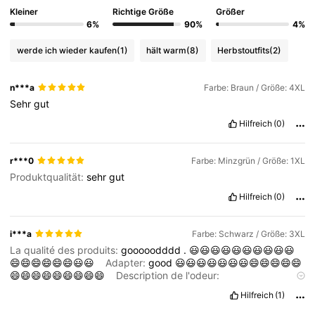
Kleiner
Richtige Größe
Größer
6%
90%
4%
werde ich wieder kaufen
(1)
hält warm
(8)
Herbstoutfits
(2)
n***a
Farbe: Braun / Größe: 4XL
Sehr
gut
Hilfreich
(0)
r***0
Farbe: Minzgrün / Größe: 1XL
Produktqualität:
sehr
gut
Hilfreich
(0)
i***a
Farbe: Schwarz / Größe: 3XL
La qualité des produits:
gooooodddd
.
😃😃😃😃😃😃😃😃😃😃
😄😄😄😄😄😄😃😃
Adapter:
good
😃😃😃😃😃😃😃😄😄😄😄😄
😄😄😄😄😄😄😄😄😄
Description de l'odeur:
ghhhhbbbvggczssfhb
Fidèle aux images du produit:
Hilfreich
(1)
bbvcxzzfjjjnbbb