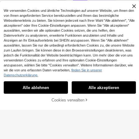
p + Hohe Taille Kordelzug Hose, Se
13
Swim SXY Große Größen Damen ei
xy & Schlank für Strandurlaub
,49€
nfarbiger rückenfreier Träger Bade
16
Wir verwenden Cookies und ähnliche Technologien auf unserer Website, um Ihnen den
,44€
anzug, Urlaub
von Ihnen angeforderten Service bereitzustellen und Ihnen das bestmögliche
Webseitenerlebnis zu bieten. Sie können jederzeit nach Ihrer Wahl "Alle ablehnen", "Alle
akzeptieren" oder Ihre Cookie-Einstellungen anpassen. Wenn Sie "Alle akzeptieren"
auswählen, werden wir alle optionalen Cookies setzen, die uns helfen, den
Datenverkehr zu analysieren, erweiterte Funktionen anzubieten und Inhalte und
Anzeigen an Ihr Einkaufserlebnis bei SHEIN anzupassen. Wenn Sie "Alle ablehnen"
auswählen, lassen Sie nur die unbedingt erforderlichen Cookies zu, die unsere Website
zum Laufen bringen. Sie können diese in den Browsereinstellungen deaktivieren, was
jedoch die Funktionalität der Website beeinträchtigen kann. Um mehr über die von uns
verwendeten Cookies zu erfahren und Ihre optionalen Cookie-Einstellungen
4
anzupassen, wählen Sie bitte "Cookies verwalten". Weitere Informationen darüber, wie
wir die von uns erfassten Daten verarbeiten,
finden Sie in unserer
#Schicker Radeln
Datenschutzerklärung.
Ähnliche vorrätige Artikel anzeigen
Alle ansehen
Swim SPRTY Damen Große Größen
Swim Lushoire
einteiliger Badeanzug in Unifarbe m
18
Swim Lushoire Damen Große Größe
,86€
it kontrastfarbenen Shorts, lässige
Alle ablehnen
Alle akzeptieren
Sorry, dieses Produkt ist ausverkauft.
n Schwarzes Kurzarm Kleid mit ger
36 übrig
Sport-Urlaubsbekleidung, Sommer
affter Taille, Cut-out, locker, modisc
13
h, elegant, Strand Mini Kleid
,61€
Cookies verwalten
AUSVERKAUFT
Swim SXY
Swim SXY Damen Große Größen Ei
Slaydiva CURVE
nteiliger Badeanzug mit V-Ausschn
2 übrig
Slaydiva Große Größen Urlaubs-Str
itt, Mesh-Rücken und Bindedetail i
and Brasilianischer Muster Farbblo
9 übrig
13
n Unifarbe
,19€
ck Badeanzug
11
,99€