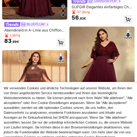
Unithorse POP
SUPGIR Elegantes einfarbiges Chiff
on-Brautjungfernkleid mit asymmet
37 übrig
rischer Schulter und Blumendekor
56
,92€
BLUEPLUM
Abendkleid in A-Linie aus Chiffon u
nd Pailletten mit V-Ausschnitt und
1 übrig
4
Langarm, Cocktailkleid, Brautjungf
#Vintage
83
,99€
ernkleid, Abendkleid für Große Grö
Aureia Elegantes, romantisches, lux
#3D Blumenkleid
ßen
102
uriöses Kleid in Weinrot mit Paillette
Sommer/Herbst Große Größen Eleg
,46€
102,99€
n-Patchwork, Chiffon, weiten Ärmel
104
antes Blumen-Spitzen-Maxikleid V
,99€
n, Schleife und A-Linie Saum, geeig
-Ausschnitt ausgestellter Ärmel Perl
4-5 Werktage
net für Abendpartys, Singles-Party
enbesatz formelles Abendkleid Hoc
s, Dates, Bälle, Urlaub, Hochzeitsve
hzeit Bankett Mutter Braut Party Ab
ranstaltungen
schlussball Festival
Wir verwenden Cookies und ähnliche Technologien auf unserer Website, um Ihnen den
von Ihnen angeforderten Service bereitzustellen und Ihnen das bestmögliche
Webseitenerlebnis zu bieten. Sie können jederzeit nach Ihrer Wahl "Alle ablehnen", "Alle
akzeptieren" oder Ihre Cookie-Einstellungen anpassen. Wenn Sie "Alle akzeptieren"
auswählen, werden wir alle optionalen Cookies setzen, die uns helfen, den
Datenverkehr zu analysieren, erweiterte Funktionen anzubieten und Inhalte und
Anzeigen an Ihr Einkaufserlebnis bei SHEIN anzupassen. Wenn Sie "Alle ablehnen"
UNITHORSE
auswählen, lassen Sie nur die unbedingt erforderlichen Cookies zu, die unsere Website
Damen Große Größen Paillettenklei
zum Laufen bringen. Sie können diese in den Browsereinstellungen deaktivieren, was
d aus Patchwork Chiffon für Partys
3 übrig
jedoch die Funktionalität der Website beeinträchtigen kann. Um mehr über die von uns
90
,49€