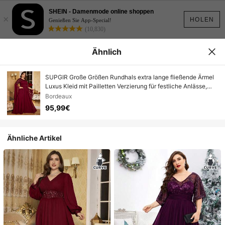
SHEIN - Damenmode online shoppen
×
HOLEN
Genießen Sie App-Special!
(10,830)
Ähnlich
SUPGIR Große Größen Rundhals extra lange fließende Ärmel
Luxus Kleid mit Pailletten Verzierung für festliche Anlässe,
Partykleid, Hochzeitsgast Kleid,Abendkleid
Bordeaux
95,99€
Ähnliche Artikel